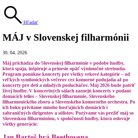
Hľadať
MÁJ v Slovenskej filharmónii
30. 04. 2026
Máj prichádza do Slovenskej filharmónie v podobe hudby,
ktorá spája, inšpiruje a prinesie opäť výnimočné stretnutia.
Program ponúkne koncerty pre všetky vekové kategórie – od
veľkých symfonických večerov cez komorné podujatia až po
koncerty pre deti a mladých poslucháčov. Máj 2026 bude patriť
živej hudbe.
V koncertných sálach zaznejú koncerty v podaní
domácich telies – Slovenskej filharmónie, Slovenského
filharmonického zboru a Slovenského komorného orchestra. Po
ich boku privítame mnoho hosťujúcich domácich i
zahraničných dirigentov a sólistov. Pozývame vás prežiť máj so
Slovenskou filharmóniou, v spoločnosti hudby, ktorá oslovuje
všetky generácie.
Jan Bartoš hrá Beethovena