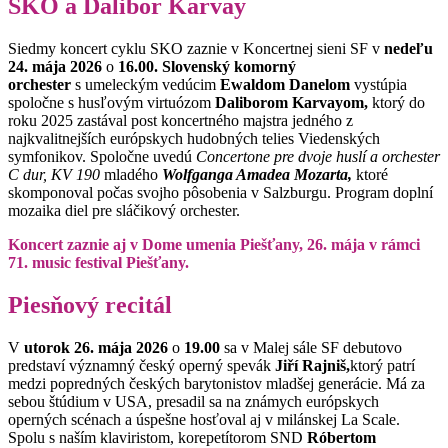
SKO a Dalibor Karvay
Siedmy koncert cyklu SKO zaznie v Koncertnej sieni SF v
nedeľu
24. mája 2026
o
16.00.
Slovenský komorný
orchester
s umeleckým vedúcim
Ewaldom Danelom
vystúpia
spoločne s husľovým virtuózom
Daliborom Karvayom,
ktorý do
roku 2025 zastával post koncertného majstra jedného z
najkvalitnejších európskych hudobných telies Viedenských
symfonikov. Spoločne uvedú
Concertone pre dvoje huslí a orchester
C dur, KV 190
mladého
Wolfganga Amadea Mozarta,
ktoré
skomponoval počas svojho pôsobenia v Salzburgu. Program doplní
mozaika diel pre sláčikový orchester.
Koncert zaznie aj v Dome umenia Piešťany, 26. mája v rámci
71. music festival Piešťany.
Piesňový recitál
V
utorok 26. mája 2026
o
19.00
sa v Malej sále SF debutovo
predstaví významný český operný spevák
Jiří Rajniš,
ktorý patrí
medzi popredných českých barytonistov mladšej generácie. Má za
sebou štúdium v USA, presadil sa na známych európskych
operných scénach a úspešne hosťoval aj v milánskej La Scale.
Spolu s naším klaviristom, korepetítorom SND
Róbertom