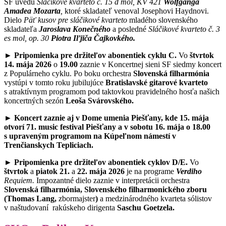
SF uvedú
Sláčikové kvarteto č. 15 d mol, KV 421
Wolfganga
Amadea Mozarta
,
ktoré skladateľ venoval Josephovi Haydnovi.
Dielo
Päť kusov pre sláčikové kvarteto
mladého slovenského
skladateľa
Jaroslava Konečného
a posledné
Sláčikové kvarteto č. 3
es mol, op. 30
Piotra Iľjiča Čajkovkého.
► Pripomienka pre držiteľov abonentiek cyklu C.
Vo
štvrtok
14. mája 2026
o
19.00
zaznie v Koncertnej sieni SF siedmy koncert
z Populárneho cyklu. Po boku orchestra
Slovenská filharmónia
vystúpi v tomto roku jubilujúce
Bratislavské gitarové kvarteto
s atraktívnym programom pod taktovkou pravidelného hosťa našich
koncertných sezón
Leoša Svárovského.
► Koncert zaznie aj v Dome umenia Piešťany, kde 15. mája
otvorí 71. music festival Piešťany a v sobotu 16. mája o 18.00
s upraveným programom na Kúpeľnom námestí v
Trenčianskych Tepliciach.
► Pripomienka pre držiteľov abonentiek cyklov D/E.
Vo
štvrtok
a
piatok 21.
a
22. mája 2026
je na programe
Verdiho
Requiem.
Impozantné dielo zaznie v interpretácii orchestra
Slovenská filharmónia, Slovenského filharmonického zboru
(Thomas Lang,
zbormajster
)
a medzinárodného kvarteta sólistov
v naštudovaní rakúskeho dirigenta
Saschu Goetzela.