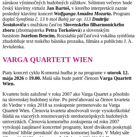
zárukou výnimočných hudobných zážitkov. Sólistom večerov bude
český klavírny virtuóz
Jan Bartoš,
v ktorého interpretácii zaznie
posledný klavírny koncert
Wolfganga Amadea Mozarta
.
Program
doplní
Symfónia č. 13 b mol Babij jar op. 113
Dmitrija
Šostakoviča
s mužskou časťou
Slovenského filharmonického
zboru
(zbormajsterka
Petra Torkošová
) a slovenským
basistom
Jozefom Bencim.
Rozsiahla päťčasťová vokálna symfónia
zhudobňuje text ruského básnika prozaika, filmára a publicistu J. A.
Jevtušenka.
VARGA QUARTETT WIEN
Piaty koncert cyklu Komorná hudba je na programe v
utorok 12.
mája 2026
o
19.00.
Malá sála bude patriť členom
Varga Quartett
Wien.
Kvarteto bolo založené v roku 2007 ako Varga Quartet a pôsobilo
na slovenskej hudobnej scéne. Po presťahovaní sa členov kvarteta
do Viedne v roku 2018 sa zoskupenie premenovalo na Varga
Quartett Wien. Členovia kvarteta absolvovali svoje vysokoškolské
štúdiá na viacerých renomovaných stredoeurópskych hudobných
univerzitách. Členovia komorného zoskupenia od roku 2007
vytvárajú zaujímavé koncertné programy, ktoré divákom poskytujú
možnosť hlbšie preniknúť do sveta komornej hudby. V Malej sále