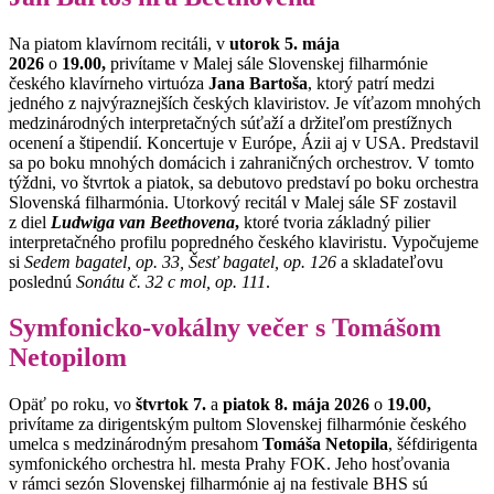
Na piatom klavírnom recitáli, v
utorok 5. mája
2026
o
19.00,
privítame v Malej sále Slovenskej filharmónie
českého klavírneho virtuóza
Jana Bartoša
, ktorý patrí medzi
jedného z najvýraznejších českých klaviristov. Je víťazom mnohých
medzinárodných interpretačných súťaží a držiteľom prestížnych
ocenení a štipendií. Koncertuje v Európe, Ázii aj v USA. Predstavil
sa po boku mnohých domácich i zahraničných orchestrov. V tomto
týždni, vo štvrtok a piatok, sa debutovo predstaví po boku orchestra
Slovenská filharmónia. Utorkový recitál v Malej sále SF zostavil
z diel
Ludwiga van Beethovena
,
ktoré tvoria základný pilier
interpretačného profilu popredného českého klaviristu. Vypočujeme
si
Sedem bagatel, op. 33, Šesť bagatel, op. 126
a skladateľovu
poslednú
Sonátu č. 32 c mol, op. 111
.
Symfonicko-vokálny večer s Tomášom
Netopilom
Opäť po roku, vo
štvrtok 7.
a
piatok 8. mája 2026
o
19.00,
privítame za dirigentským pultom Slovenskej filharmónie českého
umelca s medzinárodným presahom
Tomáša Netopila
, šéfdirigenta
symfonického orchestra hl. mesta Prahy FOK. Jeho hosťovania
v rámci sezón Slovenskej filharmónie aj na festivale BHS sú