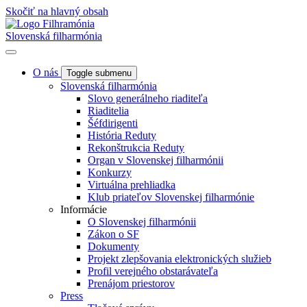
Skočiť na hlavný obsah
Slovenská filharmónia
O nás
Toggle submenu
Slovenská filharmónia
Slovo generálneho riaditeľa
Riaditelia
Šéfdirigenti
História Reduty
Rekonštrukcia Reduty
Organ v Slovenskej filharmónii
Konkurzy
Virtuálna prehliadka
Klub priateľov Slovenskej filharmónie
Informácie
O Slovenskej filharmónii
Zákon o SF
Dokumenty
Projekt zlepšovania elektronických služieb
Profil verejného obstarávateľa
Prenájom priestorov
Press