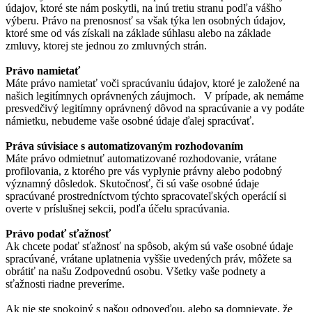
údajov, ktoré ste nám poskytli, na inú tretiu stranu podľa vášho
výberu. Právo na prenosnosť sa však týka len osobných údajov,
ktoré sme od vás získali na základe súhlasu alebo na základe
zmluvy, ktorej ste jednou zo zmluvných strán.
Právo namietať
Máte právo namietať voči spracúvaniu údajov, ktoré je založené na
našich legitímnych oprávnených záujmoch. V prípade, ak nemáme
presvedčivý legitímny oprávnený dôvod na spracúvanie a vy podáte
námietku, nebudeme vaše osobné údaje ďalej spracúvať.
Práva súvisiace s automatizovaným rozhodovaním
Máte právo odmietnuť automatizované rozhodovanie, vrátane
profilovania, z ktorého pre vás vyplynie právny alebo podobný
významný dôsledok. Skutočnosť, či sú vaše osobné údaje
spracúvané prostredníctvom týchto spracovateľských operácií si
overte v príslušnej sekcii, podľa účelu spracúvania.
Právo podať sťažnosť
Ak chcete podať sťažnosť na spôsob, akým sú vaše osobné údaje
spracúvané, vrátane uplatnenia vyššie uvedených práv, môžete sa
obrátiť na našu Zodpovednú osobu. Všetky vaše podnety a
sťažnosti riadne preveríme.
Ak nie ste spokojný s našou odpoveďou, alebo sa domnievate, že