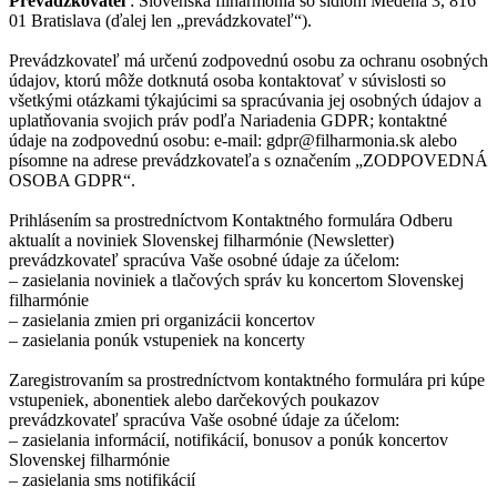
Prevádzkovateľ
: Slovenská filharmónia so sídlom Medená 3, 816
01 Bratislava (ďalej len „prevádzkovateľ“).
Prevádzkovateľ má určenú zodpovednú osobu za ochranu osobných
údajov, ktorú môže dotknutá osoba kontaktovať v súvislosti so
všetkými otázkami týkajúcimi sa spracúvania jej osobných údajov a
uplatňovania svojich práv podľa Nariadenia GDPR; kontaktné
údaje na zodpovednú osobu: e-mail:
gdpr@filharmonia.sk
alebo
písomne na adrese prevádzkovateľa s označením „ZODPOVEDNÁ
OSOBA GDPR“.
Prihlásením sa prostredníctvom Kontaktného formulára Odberu
aktualít a noviniek Slovenskej filharmónie (Newsletter)
prevádzkovateľ spracúva Vaše osobné údaje za účelom:
– zasielania noviniek a tlačových správ ku koncertom Slovenskej
filharmónie
– zasielania zmien pri organizácii koncertov
– zasielania ponúk vstupeniek na koncerty
Zaregistrovaním sa prostredníctvom kontaktného formulára pri kúpe
vstupeniek, abonentiek alebo darčekových poukazov
prevádzkovateľ spracúva Vaše osobné údaje za účelom:
– zasielania informácií, notifikácií, bonusov a ponúk koncertov
Slovenskej filharmónie
– zasielania sms notifikácií