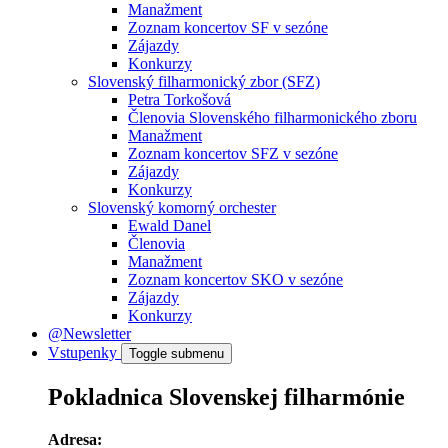
Manažment
Zoznam koncertov SF v sezóne
Zájazdy
Konkurzy
Slovenský filharmonický zbor (SFZ)
Petra Torkošová
Členovia Slovenského filharmonického zboru
Manažment
Zoznam koncertov SFZ v sezóne
Zájazdy
Konkurzy
Slovenský komorný orchester
Ewald Danel
Členovia
Manažment
Zoznam koncertov SKO v sezóne
Zájazdy
Konkurzy
@Newsletter
Vstupenky
Toggle submenu
Pokladnica Slovenskej filharmónie
Adresa: