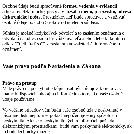
Osobné údaje budú spracúvané
formou vedenia v evidencii
adresátov elektronickej pošty a v rozsahu
meno, priezvisko, adresa
elektronickej pošty
. Prevádzkovateľ bude spracúvať a využívať
osobné údaje po dobu 5 rokov od udelenia súhlasu.
Súhlas je možné kedykoľvek odvolať a to zaslaním oznámenia o
odvolaní na adresu sídla Prevádzkovateľa alebo alebo kliknutím na
odkaz ""Odhlásiť sa"" v zaslanom newsletteri či informačnom
oznámení.
Vaše práva podľa Nariadenia a Zákona
Právo na prístup
Máte právo na poskytnutie kópie osobných údajov, ktoré o vás
máme k dispozícii, ako aj na informácie o tom, ako vaše osobné
údaje používame.
Vo väčšine prípadov vám budú vaše osobné údaje poskytnuté v
písomnej listinnej forme, pokiaľ nepožadujete iný spôsob ich
poskytnutia. Ak ste o poskytnutie týchto informácií požiadali
elektronickými prostriedkami, budú vám poskytnuté elektronicky, ak
to bude technicky možné.