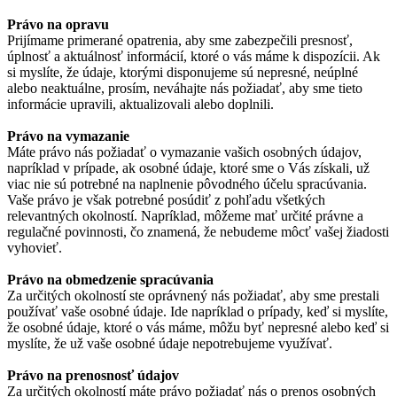
Právo na opravu
Prijímame primerané opatrenia, aby sme zabezpečili presnosť,
úplnosť a aktuálnosť informácií, ktoré o vás máme k dispozícii. Ak
si myslíte, že údaje, ktorými disponujeme sú nepresné, neúplné
alebo neaktuálne, prosím, neváhajte nás požiadať, aby sme tieto
informácie upravili, aktualizovali alebo doplnili.
Právo na vymazanie
Máte právo nás požiadať o vymazanie vašich osobných údajov,
napríklad v prípade, ak osobné údaje, ktoré sme o Vás získali, už
viac nie sú potrebné na naplnenie pôvodného účelu spracúvania.
Vaše právo je však potrebné posúdiť z pohľadu všetkých
relevantných okolností. Napríklad, môžeme mať určité právne a
regulačné povinnosti, čo znamená, že nebudeme môcť vašej žiadosti
vyhovieť.
Právo na obmedzenie spracúvania
Za určitých okolností ste oprávnený nás požiadať, aby sme prestali
používať vaše osobné údaje. Ide napríklad o prípady, keď si myslíte,
že osobné údaje, ktoré o vás máme, môžu byť nepresné alebo keď si
myslíte, že už vaše osobné údaje nepotrebujeme využívať.
Právo na prenosnosť údajov
Za určitých okolností máte právo požiadať nás o prenos osobných