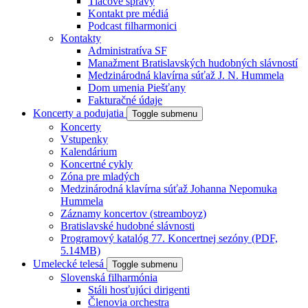
Tlačové správy
Kontakt pre médiá
Podcast filharmonici
Kontakty
Administratíva SF
Manažment Bratislavských hudobných slávností
Medzinárodná klavírna súťaž J. N. Hummela
Dom umenia Piešťany
Fakturačné údaje
Koncerty a podujatia
Toggle submenu
Koncerty
Vstupenky
Kalendárium
Koncertné cykly
Zóna pre mladých
Medzinárodná klavírna súťaž Johanna Nepomuka
Hummela
Záznamy koncertov (streamboyz)
Bratislavské hudobné slávnosti
Programový katalóg 77. Koncertnej sezóny (PDF,
5.14MB)
Umelecké telesá
Toggle submenu
Slovenská filharmónia
Stáli hosťujúci dirigenti
Členovia orchestra