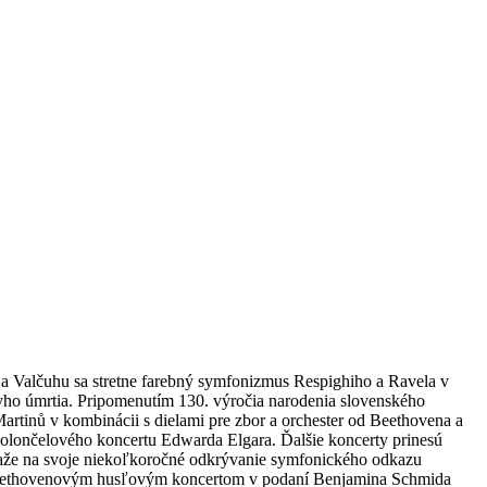
ja Valčuhu sa stretne farebný symfonizmus Respighiho a Ravela v
ovho úmrtia. Pripomenutím 130. výročia narodenia slovenského
tinů v kombinácii s dielami pre zbor a orchester od Beethovena a
violončelového koncertu Edwarda Elgara. Ďalšie koncerty prinesú
iaže na svoje niekoľkoročné odkrývanie symfonického odkazu
s Beethovenovým husľovým koncertom v podaní Benjamina Schmida