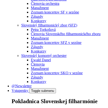
Členovia orchestra
Manažment
Zoznam koncertov SF v sezóne
Zájazdy
Konkurzy
Slovenský filharmonický zbor (SFZ)
Petra Torkošová
Členovia Slovenského filharmonického zboru
Manažment
Zoznam koncertov SFZ v sezóne
Zájazdy
Konkurzy
Slovenský komorný orchester
Ewald Danel
Členovia
Manažment
Zoznam koncertov SKO v sezóne
Zájazdy
Konkurzy
@Newsletter
Vstupenky
Toggle submenu
Pokladnica Slovenskej filharmónie