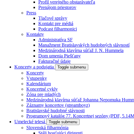
Profil verejného obstarávateľa
Prenájom priestorov
Press
Tlačové správy
Kontakt pre médiá
Podcast filharmonici
Kontakty
Administratíva SF
Manažment Bratislavských hudobných slávností
Medzinárodná klavírna súťaž J. N. Hummela
Dom umenia Piešťany
Fakturačné údaje
Koncerty a podujatia
Toggle submenu
Koncerty
Vstupenky
Kalendárium
Koncertné cykly
Zóna pre mladých
Medzinárodná klavírna súťaž Johanna Nepomuka Humm
Záznamy koncertov (streamboyz)
Bratislavské hudobné slávnosti
Programový katalóg 77. Koncertnej sezóny (PDF, 5.14
Umelecké telesá
Toggle submenu
Slovenská filharmónia
Stáli hosťujúci dirigenti