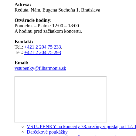
Adresa:
Reduta, Nám. Eugena Suchoňa 1, Bratislava
Otváracie hodiny:
Pondelok – Piatok: 12:00 – 18:00
A hodinu pred začiatkom koncertu.
Kontakt:
Tel.:
+421 2 204 75 233
,
Tel.:
+421 2 204 75 293
Email:
vstupenky@filharmonia.sk
VSTUPENKY na koncerty 78. sezóny v predaji od 12. 
Darčekové poukážky