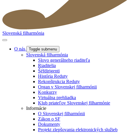
Slovenská filharmónia
O nás
Toggle submenu
Slovenská filharmónia
Slovo generálneho riaditeľa
Riaditelia
Šéfdirigenti
História Reduty
Rekonštrukcia Reduty
Organ v Slovenskej filharmónii
Konkurzy
Virtuálna prehliadka
Klub priateľov Slovenskej filharmónie
Informácie
O Slovenskej filharmónii
Zákon o SF
Dokumenty
Projekt zlepšovania elektronických služieb