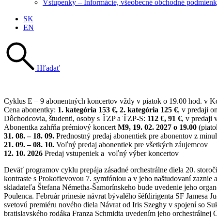
Vstupenky – Informácie, všeobecné obchodné podmienky
SK
EN
Hľadať
Cyklus E – 9 abonentných koncertov vždy v piatok o 19.00 hod. v Kon
Cena abonentky:
1. kategória 153 €, 2. kategória 125 €
, v predaji o
D
ôchodcovia, študenti, osoby s ŤZP a ŤZP-S:
112 €, 91 €
, v predaji
Abonentka zahŕňa prémiový koncert
M9, 19. 02. 2027 o 19.00
(piato
31. 08. – 18. 09.
Prednostný predaj abonentiek pre abonentov z minu
21. 09. – 08. 10.
Voľný predaj abonentiek pre všetkých záujemcov
12. 10. 2026
Predaj vstupeniek a voľný výber koncertov
Deväť programov cyklu prepája zásadné orchestrálne diela 20. storoč
kontraste s Prokofievovou 7. symfóniou a v jeho naštudovaní zaznie a
skladateľa Štefana Németha-Šamorínskeho bude uvedenie jeho organo
Poulenca. Február prinesie návrat bývalého šéfdirigenta SF Jamesa 
svetovú premiéru nového diela Návrat od Iris Szeghy v spojení so S
bratislavského rodáka Franza Schmidta uvedením jeho orchestrálnej 