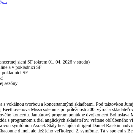
,...
certnej sieni SF (okrem 01. 04. 2026 v stredu)
nline a v pokladnici SF
 v pokladnici SF
k)
lej sezóny
ia s vokálnou tvorbou a koncertantnými skladbami. Pod taktovkou Jura
j Beethovenova Missa solemnis pri príležitosti 200. výročia skladateľ
vého koncertu. Januárový program ponúkne dvojkoncert Bohuslava Mar
Judda s programom z diel anglických skladateľov, vrátane obľúbeného 
ukovou symfóniou Asrael. Stály hosťujúci dirigent Daniel Raiskin nadv
Chaconne d mol, ale tiež jeho veľkolepej 2. symfónie. Tá v spojení 