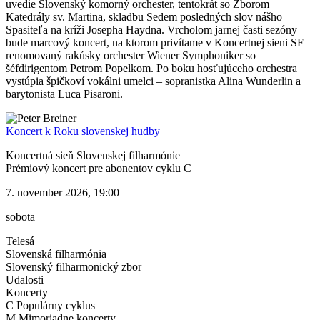
uvedie Slovenský komorný orchester, tentokrát so Zborom
Katedrály sv. Martina, skladbu Sedem posledných slov nášho
Spasiteľa na kríži Josepha Haydna. Vrcholom jarnej časti sezóny
bude marcový koncert, na ktorom privítame v Koncertnej sieni SF
renomovaný rakúsky orchester Wiener Symphoniker so
šéfdirigentom Petrom Popelkom. Po boku hosťujúceho orchestra
vystúpia špičkoví vokálni umelci – sopranistka Alina Wunderlin a
barytonista Luca Pisaroni.
Koncert k Roku slovenskej hudby
Koncertná sieň Slovenskej filharmónie
Prémiový koncert pre abonentov cyklu C
7. november 2026, 19:00
sobota
Telesá
Slovenská filharmónia
Slovenský filharmonický zbor
Udalosti
Koncerty
C Populárny cyklus
M Mimoriadne koncerty