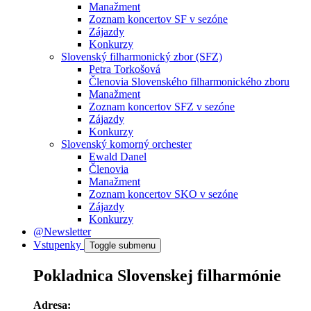
Manažment
Zoznam koncertov SF v sezóne
Zájazdy
Konkurzy
Slovenský filharmonický zbor (SFZ)
Petra Torkošová
Členovia Slovenského filharmonického zboru
Manažment
Zoznam koncertov SFZ v sezóne
Zájazdy
Konkurzy
Slovenský komorný orchester
Ewald Danel
Členovia
Manažment
Zoznam koncertov SKO v sezóne
Zájazdy
Konkurzy
@Newsletter
Vstupenky
Toggle submenu
Pokladnica Slovenskej filharmónie
Adresa: