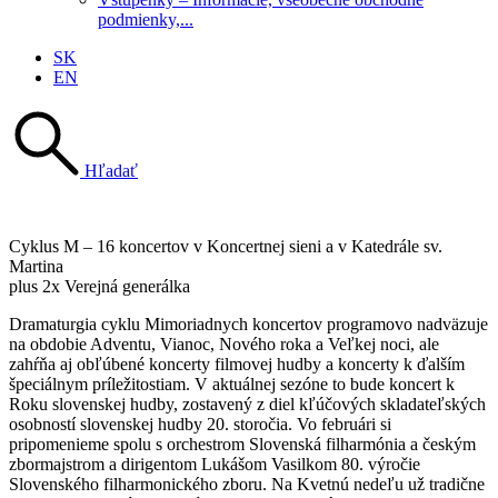
podmienky,...
SK
EN
Hľadať
Cyklus M –
16 koncertov v Koncertnej sieni a v Katedrále sv.
Martina
plus 2x Verejná generálka
Dramaturgia cyklu Mimoriadnych koncertov programovo nadväzuje
na obdobie Adventu, Vianoc, Nového roka a Veľkej noci, ale
zahŕňa aj obľúbené koncerty filmovej hudby a koncerty k ďalším
špeciálnym príležitostiam. V aktuálnej sezóne to bude koncert k
Roku slovenskej hudby, zostavený z diel kľúčových skladateľských
osobností slovenskej hudby 20. storočia. Vo februári si
pripomenieme spolu s orchestrom Slovenská filharmónia a českým
zbormajstrom a dirigentom Lukášom Vasilkom 80. výročie
Slovenského filharmonického zboru. Na Kvetnú nedeľu už tradične