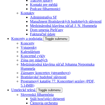
Tlačové správy
Kontakt pre médiá
Podcast filharmonici
Kontakty
Administratíva SF
Manažment Bratislavských hudobných slávností
Medzinárodná klavírna súťaž J. N. Hummela
Dom umenia Piešťany
Fakturačné údaje
Koncerty a podujatia
Toggle submenu
Koncerty
Vstupenky
Kalendárium
Koncertné cykly
Zóna pre mladých
Medzinárodná klavírna súťaž Johanna Nepomuka
Hummela
Záznamy koncertov (streamboyz)
Bratislavské hudobné slávnosti
Programový katalóg 77. Koncertnej sezóny (PDF,
5.14MB)
Umelecké telesá
Toggle submenu
Slovenská filharmónia
Stáli hosťujúci dirigenti
Členovia orchestra