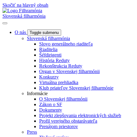
Skočiť na hlavný obsah
Slovenská filharmónia
O nás
Toggle submenu
Slovenská filharmónia
Slovo generálneho riaditeľa
Riaditelia
Šéfdirigenti
História Reduty
Rekonštrukcia Reduty
Organ v Slovenskej filharmónii
Konkurzy
Virtuálna prehliadka
Klub priateľov Slovenskej filharmónie
Informácie
O Slovenskej filharmónii
Zákon o SF
Dokumenty
Projekt zlepšovania elektronických služieb
Profil verejného obstarávateľa
Prenájom priestorov
Press