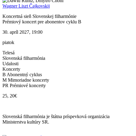
Wagner Liszt Čajkovskij
Koncertná sieň Slovenskej filharmónie
Prémiový koncert pre abonentov cyklu B
30. apríl 2027, 19:00
piatok
Telesá
Slovenská filharmónia
Udalosti
Koncerty
B Abonentný cyklus
M Mimoriadne koncerty
PR Prémiové koncerty
25, 20€
Mapa stránok
Slovenská filharmónia je štátna príspevková organizácia
Ministerstva kultúry SR.
Vyhlásenie o prístupnosti
Informácie o spracúvaní osobných údajov