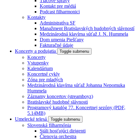
Tlačové správy
Kontakt pre médiá
Podcast filharmonici
Kontakty
Administratíva SF
Manažment Bratislavských hudobných slávností
Medzinárodná klavírna súťaž J. N. Hummela
Dom umenia Piešťany
Fakturačné údaje
Koncerty a podujatia
Toggle submenu
Koncerty
Vstupenky
Kalendárium
Koncertné cykly
Zóna pre mladých
Medzinárodná klavírna súťaž Johanna Nepomuka
Hummela
Záznamy koncertov (streamboyz)
Bratislavské hudobné slávnosti
Programový katalóg 77. Koncertnej sezóny (PDF,
5.14MB)
Umelecké telesá
Toggle submenu
Slovenská filharmónia
Stáli hosťujúci dirigenti
Členovia orchestra