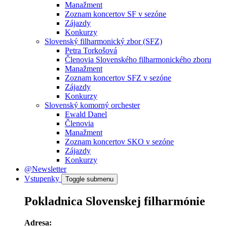
Manažment
Zoznam koncertov SF v sezóne
Zájazdy
Konkurzy
Slovenský filharmonický zbor (SFZ)
Petra Torkošová
Členovia Slovenského filharmonického zboru
Manažment
Zoznam koncertov SFZ v sezóne
Zájazdy
Konkurzy
Slovenský komorný orchester
Ewald Danel
Členovia
Manažment
Zoznam koncertov SKO v sezóne
Zájazdy
Konkurzy
@Newsletter
Vstupenky
Toggle submenu
Pokladnica Slovenskej filharmónie
Adresa: