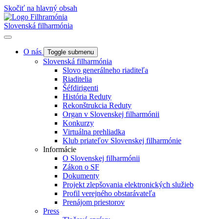
Skočiť na hlavný obsah
Slovenská filharmónia
O nás
Toggle submenu
Slovenská filharmónia
Slovo generálneho riaditeľa
Riaditelia
Šéfdirigenti
História Reduty
Rekonštrukcia Reduty
Organ v Slovenskej filharmónii
Konkurzy
Virtuálna prehliadka
Klub priateľov Slovenskej filharmónie
Informácie
O Slovenskej filharmónii
Zákon o SF
Dokumenty
Projekt zlepšovania elektronických služieb
Profil verejného obstarávateľa
Prenájom priestorov
Press