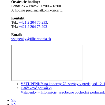
Otváracie hodiny:
Pondelok – Piatok: 12:00 – 18:00
A hodinu pred začiatkom koncertu.
Kontakt:
Tel.:
+421 2 204 75 233
,
Tel.:
+421 2 204 75 293
Email:
vstupenky@filharmonia.sk
VSTUPENKY na koncerty 78. sezóny v predaji od 12. 
Darčekové poukážky
Vstupenky – Informácie, všeobecné obchodné podmienky
SK
EN