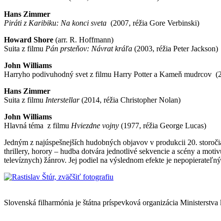
Hans Zimmer
Piráti z Karibiku: Na konci sveta
(2007, réžia Gore Verbinski)
Howard Shore
(arr. R. Hoffmann)
Suita z filmu
Pán prsteňov: Návrat kráľa
(2003, réžia Peter Jackson)
John Williams
Harryho podivuhodný svet z filmu Harry Potter a Kameň mudrcov (2
Hans Zimmer
Suita z filmu
Interstellar
(2014, réžia Christopher Nolan)
John Williams
Hlavná téma z filmu
Hviezdne vojny
(1977, réžia George Lucas)
Jedným z najúspešnejších hudobných objavov v produkcii 20. storoči
thrillery, horory – hudba dotvára jednotlivé sekvencie a scény a moti
televíznych) žánrov. Jej podiel na výslednom efekte je nepopierateľn
Mapa stránok
Slovenská filharmónia je štátna príspevková organizácia Ministerstva
Vyhlásenie o prístupnosti
Informácie o spracúvaní osobných údajov