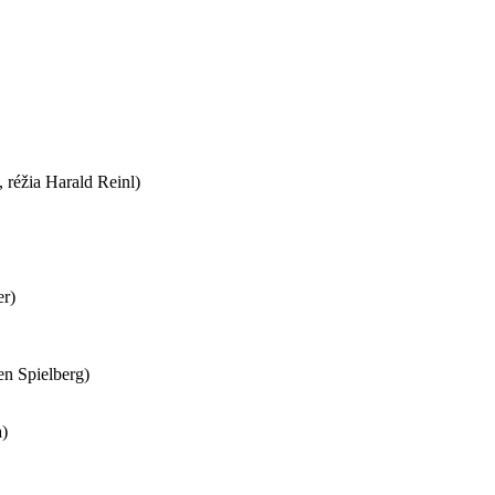
 réžia Harald Reinl)
er)
en Spielberg)
a)