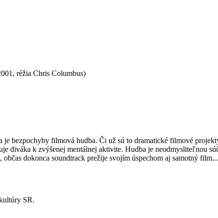
001, réžia Chris Columbus)
a je bezpochyby filmová hudba. Či už sú to dramatické filmové projekty
vuje diváka k zvýšenej mentálnej aktivite. Hudba je neodmysliteľnou sú
ý, občas dokonca soundtrack prežije svojím úspechom aj samotný film...
 kultúry SR.