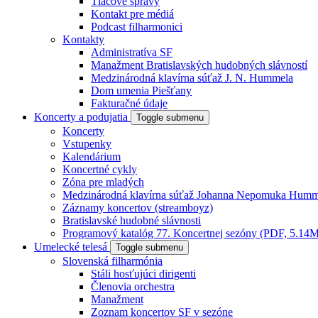
Tlačové správy
Kontakt pre médiá
Podcast filharmonici
Kontakty
Administratíva SF
Manažment Bratislavských hudobných slávností
Medzinárodná klavírna súťaž J. N. Hummela
Dom umenia Piešťany
Fakturačné údaje
Koncerty a podujatia
Toggle submenu
Koncerty
Vstupenky
Kalendárium
Koncertné cykly
Zóna pre mladých
Medzinárodná klavírna súťaž Johanna Nepomuka Humm
Záznamy koncertov (streamboyz)
Bratislavské hudobné slávnosti
Programový katalóg 77. Koncertnej sezóny (PDF, 5.14
Umelecké telesá
Toggle submenu
Slovenská filharmónia
Stáli hosťujúci dirigenti
Členovia orchestra
Manažment
Zoznam koncertov SF v sezóne