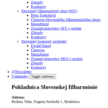
Zájazdy
Konkurzy
Slovenský filharmonický zbor (SFZ)
Petra Torkošová
Členovia Slovenského filharmonického zboru
Manažment
Zoznam koncertov SFZ v sezóne
Zájazdy
Konkurzy
Slovenský komorný orchester
Ewald Danel
Členovia
Manažment
Zoznam koncertov SKO v sezóne
Zájazdy
Konkurzy
@Newsletter
Vstupenky
Toggle submenu
Pokladnica Slovenskej filharmónie
Adresa:
Reduta, Nám. Eugena Suchoňa 1, Bratislava