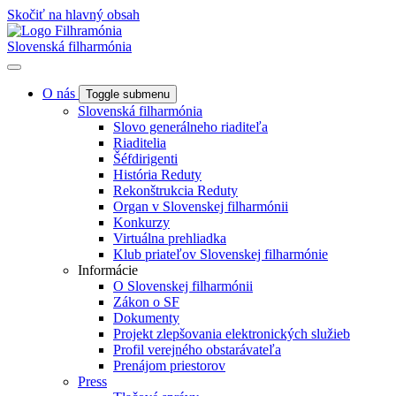
Skočiť na hlavný obsah
Slovenská filharmónia
O nás
Toggle submenu
Slovenská filharmónia
Slovo generálneho riaditeľa
Riaditelia
Šéfdirigenti
História Reduty
Rekonštrukcia Reduty
Organ v Slovenskej filharmónii
Konkurzy
Virtuálna prehliadka
Klub priateľov Slovenskej filharmónie
Informácie
O Slovenskej filharmónii
Zákon o SF
Dokumenty
Projekt zlepšovania elektronických služieb
Profil verejného obstarávateľa
Prenájom priestorov
Press