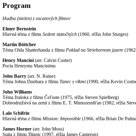
Program
Hudba (nielen) z oscarových filmov
Elmer Bernstein
Hlavná téma z filmu
Sedem statočných
(1960, réžia John Sturges)
Martin Böttcher
Téma Olda Shatterhanda z filmu
Poklad na Striebornom jazere
(1962,
Henry Mancini
(arr. Calvin Custer)
Pocta Henrymu Mancinimu
John Barry
(arr. N. Raine)
Téma Johna Dunbara z filmu
Tanec s vlkmi
(1990, réžia Kevin Costn
John Williams
Téma žraloka z filmu Čeľuste (1975, réžia Steven Spielberg)
Dobrodružstvá na zemi z filmu E. T. Mimozemšťan (1982, réžia Stev
Lalo Schifrin
Hlavná téma z filmu
Mission: Impossible
(1966, réžia Brian De Palm
James Horner
(arr. John Moss)
Suita z filmu
Titanic
(1997, réžia James Cameron)