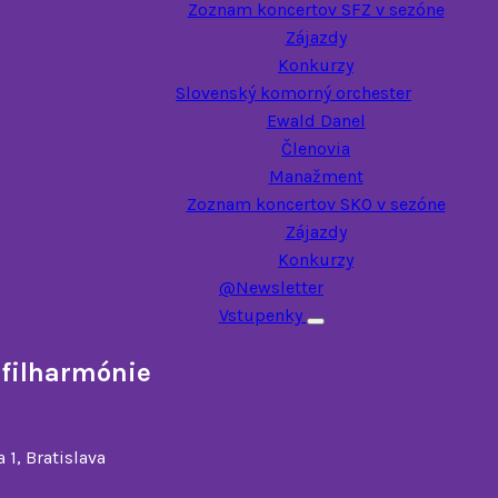
Zoznam koncertov SFZ v sezóne
Zájazdy
Konkurzy
Slovenský komorný orchester
Ewald Danel
Členovia
Manažment
Zoznam koncertov SKO v sezóne
Zájazdy
Konkurzy
@Newsletter
Vstupenky
Toggle submenu
 filharmónie
1, Bratislava