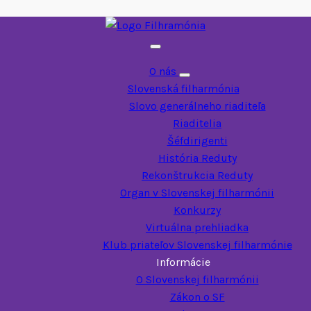
O nás
Toggle submenu
Slovenská filharmónia
Slovo generálneho riaditeľa
Riaditelia
Šéfdirigenti
História Reduty
Rekonštrukcia Reduty
Organ v Slovenskej filharmónii
Konkurzy
Virtuálna prehliadka
Klub priateľov Slovenskej filharmónie
Informácie
O Slovenskej filharmónii
Zákon o SF