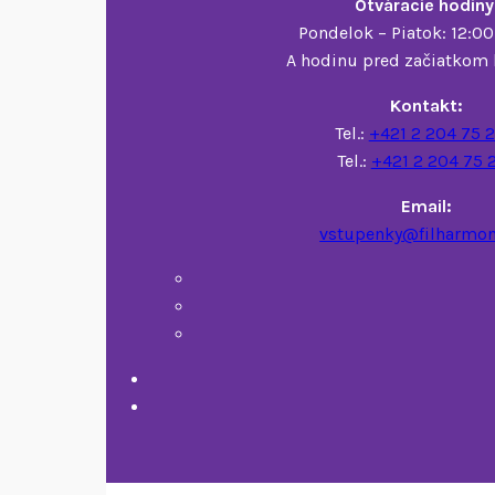
Otváracie hodiny
Pondelok – Piatok: 12:00
A hodinu pred začiatkom 
Kontakt:
Tel.:
+421 2 204 75 
Tel.:
+421 2 204 75 
Email:
vstupenky@filharmon