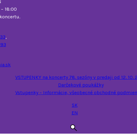
:
 – 18:00
koncertu.
233
,
293
ia.sk
VSTUPENKY na koncerty 78. sezóny v predaji od 12. 10.
Darčekové poukážky
Vstupenky – Informácie, všeobecné obchodné podmienky
SK
EN
Hľadať