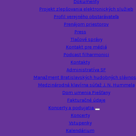
Dokumenty
Projekt zlepšovania elektronických služieb
Profil verejného obstarávateľa
Prenájom priestorov
Press
Tlačové správy
Kontakt pre médiá
Podcast filharmonici
Kontakty
Administratíva SF
Manažment Bratislavských hudobných slávnos
Medzinárodná klavírna súťaž J. N. Hummela
Dom umenia Piešťany
Fakturačné údaje
Koncerty a podujatia
Toggle submenu
Koncerty
Vstupenky
Kalendárium