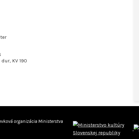
ter
6
 dur, KV 190
evková organizácia Ministerstva