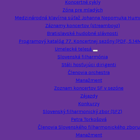
Koncertné cykly
Zóna pre mladých
Medzinárodná klavírna súťaž Johanna Nepomuka Hum
Záznamy koncertov (streamboyz)
Bratislavské hudobné slávnosti
Programový katalóg 77. Koncertnej sezóny (PDF, 5.14
Umelecké telesá
Toggle submenu
Slovenská filharmónia
Stáli hosťujúci dirigenti
Členovia orchestra
Manažment
Zoznam koncertov SF v sezóne
Zájazdy
Konkurzy
Slovenský filharmonický zbor (SFZ)
Petra Torkošová
Členovia Slovenského filharmonického zboru
Manažment