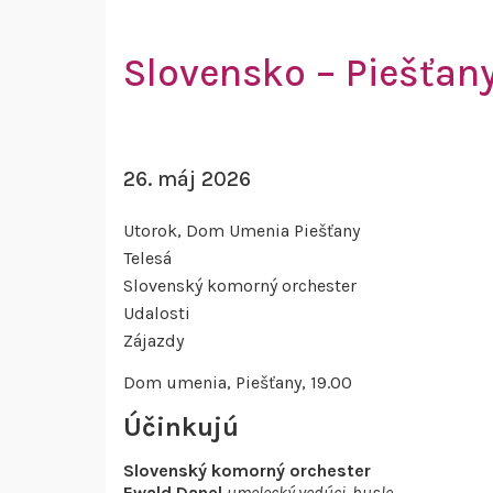
Slovensko – Piešťan
26. máj 2026
Utorok
, Dom Umenia Piešťany
Telesá
Slovenský komorný orchester
Udalosti
Zájazdy
Dom umenia, Piešťany, 19.00
Účinkujú
Slovenský komorný orchester
Ewald Danel
umelecký vedúci, husle