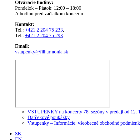
Otváracie hodiny:
Pondelok – Piatok: 12:00 – 18:00
A hodinu pred začiatkom koncertu.
Kontakt:
Tel.:
+421 2 204 75 233
,
Tel.:
+421 2 204 75 293
Email:
vstupenky@filharmonia.sk
VSTUPENKY na koncerty 78. sezóny v predaji od 12. 
Darčekové poukážky
Vstupenky – Informácie, všeobecné obchodné podmienky
SK
EN