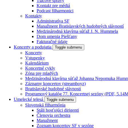
Tlačové správy
Kontakt pre médiá
Podcast filharmonici
Kontakty
Administratíva SF
Manažment Bratislavských hudobných slávností
Medzinárodná klavírna súťaž J. N. Hummela
Dom umenia Piešťany
Fakturačné údaje
Koncerty a podujatia
Toggle submenu
Koncerty
Vstupenky
Kalendárium
Koncertné cykly
Zóna pre mladých
Medzinárodná klavírna súťaž Johanna Nepomuka Humm
Záznamy koncertov (streamboyz)
Bratislavské hudobné slávnosti
Programový katalóg 77. Koncertnej sezóny (PDF, 5.14
Umelecké telesá
Toggle submenu
Slovenská filharmónia
Stáli hosťujúci dirigenti
Členovia orchestra
Manažment
Zoznam koncertov SF v sezóne