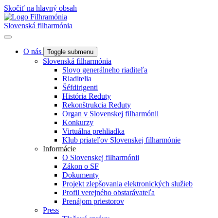
Skočiť na hlavný obsah
Slovenská filharmónia
O nás
Toggle submenu
Slovenská filharmónia
Slovo generálneho riaditeľa
Riaditelia
Šéfdirigenti
História Reduty
Rekonštrukcia Reduty
Organ v Slovenskej filharmónii
Konkurzy
Virtuálna prehliadka
Klub priateľov Slovenskej filharmónie
Informácie
O Slovenskej filharmónii
Zákon o SF
Dokumenty
Projekt zlepšovania elektronických služieb
Profil verejného obstarávateľa
Prenájom priestorov
Press