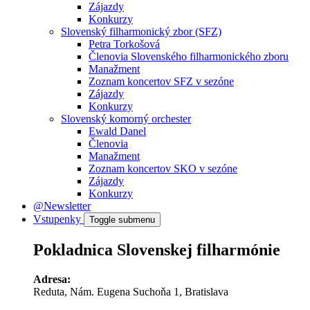
Zájazdy
Konkurzy
Slovenský filharmonický zbor (SFZ)
Petra Torkošová
Členovia Slovenského filharmonického zboru
Manažment
Zoznam koncertov SFZ v sezóne
Zájazdy
Konkurzy
Slovenský komorný orchester
Ewald Danel
Členovia
Manažment
Zoznam koncertov SKO v sezóne
Zájazdy
Konkurzy
@Newsletter
Vstupenky
Toggle submenu
Pokladnica Slovenskej filharmónie
Adresa:
Reduta, Nám. Eugena Suchoňa 1, Bratislava