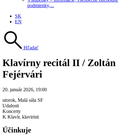
podmienky,...
SK
EN
Hľadať
Klavírny recitál II / Zoltán
Fejérvári
20. január 2026, 19:00
utorok
, Malá sála SF
Udalosti
Koncerty
K Klavír, klaviristi
Účinkuje