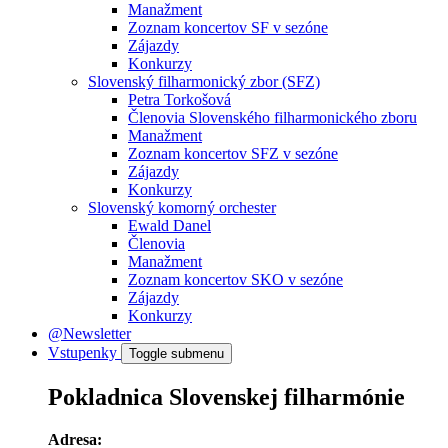
Manažment
Zoznam koncertov SF v sezóne
Zájazdy
Konkurzy
Slovenský filharmonický zbor (SFZ)
Petra Torkošová
Členovia Slovenského filharmonického zboru
Manažment
Zoznam koncertov SFZ v sezóne
Zájazdy
Konkurzy
Slovenský komorný orchester
Ewald Danel
Členovia
Manažment
Zoznam koncertov SKO v sezóne
Zájazdy
Konkurzy
@Newsletter
Vstupenky
Toggle submenu
Pokladnica Slovenskej filharmónie
Adresa: