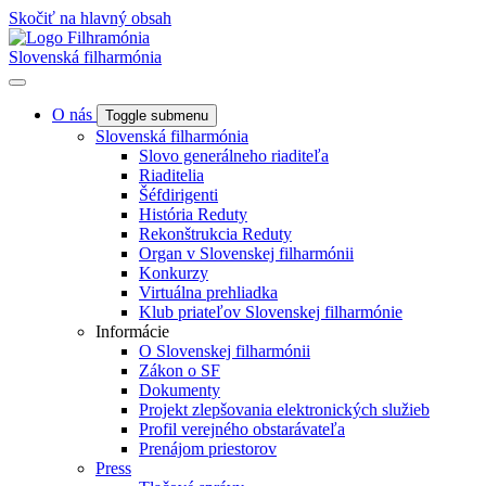
Skočiť na hlavný obsah
Slovenská filharmónia
O nás
Toggle submenu
Slovenská filharmónia
Slovo generálneho riaditeľa
Riaditelia
Šéfdirigenti
História Reduty
Rekonštrukcia Reduty
Organ v Slovenskej filharmónii
Konkurzy
Virtuálna prehliadka
Klub priateľov Slovenskej filharmónie
Informácie
O Slovenskej filharmónii
Zákon o SF
Dokumenty
Projekt zlepšovania elektronických služieb
Profil verejného obstarávateľa
Prenájom priestorov
Press