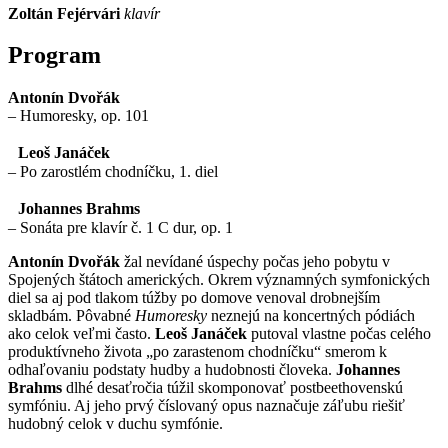
Zoltán Fejérvári
klavír
Program
Antonín Dvořák
– Humoresky, op. 101
Leoš Janáček
– Po zarostlém chodníčku, 1. diel
Johannes Brahms
– Sonáta pre klavír č. 1 C dur, op. 1
Antonín Dvořák
žal nevídané úspechy počas jeho pobytu v
Spojených štátoch amerických. Okrem významných symfonických
diel sa aj pod tlakom túžby po domove venoval drobnejším
skladbám. Pôvabné
Humoresky
neznejú na koncertných pódiách
ako celok veľmi často.
Leoš Janáček
putoval vlastne počas celého
produktívneho života „po zarastenom chodníčku“ smerom k
odhaľovaniu podstaty hudby a hudobnosti človeka.
Johannes
Brahms
dlhé desaťročia túžil skomponovať postbeethovenskú
symfóniu. Aj jeho prvý číslovaný opus naznačuje záľubu riešiť
hudobný celok v duchu symfónie.