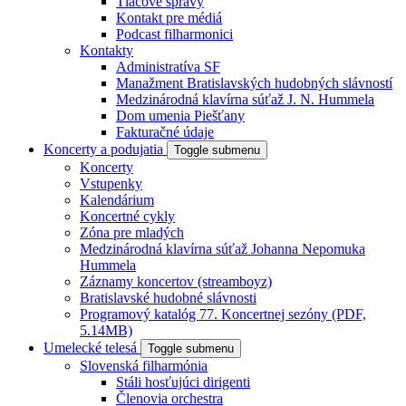
Tlačové správy
Kontakt pre médiá
Podcast filharmonici
Kontakty
Administratíva SF
Manažment Bratislavských hudobných slávností
Medzinárodná klavírna súťaž J. N. Hummela
Dom umenia Piešťany
Fakturačné údaje
Koncerty a podujatia
Toggle submenu
Koncerty
Vstupenky
Kalendárium
Koncertné cykly
Zóna pre mladých
Medzinárodná klavírna súťaž Johanna Nepomuka
Hummela
Záznamy koncertov (streamboyz)
Bratislavské hudobné slávnosti
Programový katalóg 77. Koncertnej sezóny (PDF,
5.14MB)
Umelecké telesá
Toggle submenu
Slovenská filharmónia
Stáli hosťujúci dirigenti
Členovia orchestra