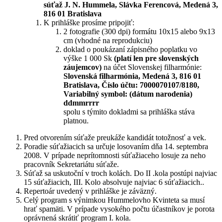
súťaž J. N. Hummela,
Slávka Ferencová,
Medená 3,
816 01 Bratislava
K prihláške prosíme pripojiť:
2 fotografie (300 dpi) formátu 10x15 alebo 9x13
cm (vhodné na reprodukciu)
doklad o poukázaní zápisného poplatku vo
výške 1 000 Sk
(platí len pre slovenských
záujemcov)
na účet Slovenskej filharmónie:
Slovenská filharmónia, Medená 3, 816 01
Bratislava, Číslo účtu: 7000070107/8180,
Variabilný symbol: (dátum narodenia)
ddmmrrrr
spolu s týmito dokladmi sa prihláška stáva
platnou.
Pred otvorením súťaže preukáže kandidát totožnosť a vek.
Poradie súťažiacich sa určuje losovaním dňa 14. septembra
2008. V prípade neprítomnosti súťažiaceho losuje za neho
pracovník Sekretariátu súťaže.
Súťaž sa uskutoční v troch kolách. Do II .kola postúpi najviac
15 súťažiacich, III. Kolo absolvuje najviac 6 súťažiacich..
Repertoár uvedený v prihláške je záväzný.
Celý program s výnimkou Hummelovho Kvinteta sa musí
hrať spamäti. V prípade vysokého počtu účastníkov je porota
oprávnená skrátiť program I. kola.