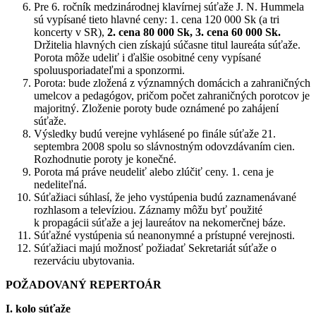
Pre 6. ročník medzinárodnej klavírnej súťaže J. N. Hummela
sú vypísané tieto hlavné ceny: 1. cena 120 000 Sk (a tri
koncerty v SR),
2. cena 80 000 Sk, 3. cena 60 000 Sk.
Držitelia hlavných cien získajú súčasne titul laureáta súťaže.
Porota môže udeliť i ďalšie osobitné ceny vypísané
spoluusporiadateľmi a sponzormi.
Porota: bude zložená z významných domácich a zahraničných
umelcov a pedagógov, pričom počet zahraničných porotcov je
majoritný. Zloženie poroty bude oznámené po zahájení
súťaže.
Výsledky budú verejne vyhlásené po finále súťaže 21.
septembra 2008 spolu so slávnostným odovzdávaním cien.
Rozhodnutie poroty je konečné.
Porota má práve neudeliť alebo zlúčiť ceny. 1. cena je
nedeliteľná.
Súťažiaci súhlasí, že jeho vystúpenia budú zaznamenávané
rozhlasom a televíziou. Záznamy môžu byť použité
k propagácii súťaže a jej laureátov na nekomerčnej báze.
Súťažné vystúpenia sú neanonymné a prístupné verejnosti.
Súťažiaci majú možnosť požiadať Sekretariát súťaže o
rezerváciu ubytovania.
POŽADOVANÝ REPERTOÁR
I. kolo súťaže