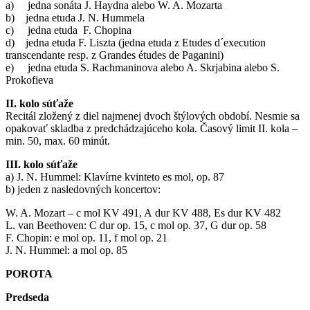
a) jedna sonáta J. Haydna alebo W. A. Mozarta
b) jedna etuda J. N. Hummela
c) jedna etuda F. Chopina
d) jedna etuda F. Liszta (jedna etuda z Etudes d´execution
transcendante resp. z Grandes études de Paganini)
e) jedna etuda S. Rachmaninova alebo A. Skrjabina alebo S.
Prokofieva
II. kolo súťaže
Recitál zložený z diel najmenej dvoch štýlových období. Nesmie sa
opakovať skladba z predchádzajúceho kola. Časový limit II. kola –
min. 50, max. 60 minút.
III. kolo súťaže
a) J. N. Hummel: Klavírne kvinteto es mol, op. 87
b) jeden z nasledovných koncertov:
W. A. Mozart – c mol KV 491, A dur KV 488, Es dur KV 482
L. van Beethoven: C dur op. 15, c mol op. 37, G dur op. 58
F. Chopin: e mol op. 11, f mol op. 21
J. N. Hummel: a mol op. 85
POROTA
Predseda