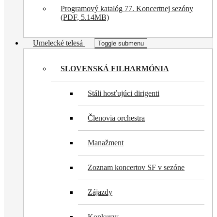
Programový katalóg 77. Koncertnej sezóny
(PDF, 5.14MB)
Umelecké telesá
Toggle submenu
SLOVENSKÁ FILHARMÓNIA
Stáli hosťujúci dirigenti
Členovia orchestra
Manažment
Zoznam koncertov SF v sezóne
Zájazdy
Konkurzy