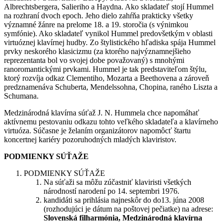
Albrechtsbergera, Salieriho a Haydna. Ako skladateľ stojí Hummel
na rozhraní dvoch epoch. Jeho dielo zahŕňa prakticky všetky
významné žánre na prelome 18. a 19. storočia (s výnimkou
symfónie). Ako skladateľ vynikol Hummel predovšetkým v oblasti
virtuóznej klavírnej hudby. Zo štylistického hľadiska spája Hummel
prvky neskorého klasicizmu (za ktorého najvýznamnejšieho
reprezentanta bol vo svojej dobe považovaný) s mnohými
ranoromantickými prvkami. Hummel je tak predstaviteľom štýlu,
ktorý rozvíja odkaz Clementiho, Mozarta a Beethovena a zároveň
predznamenáva Schuberta, Mendelssohna, Chopina, raného Liszta a
Schumana.
Medzinárodná klavírna súťaž J. N. Hummela chce napomáhať
aktívnemu pestovaniu odkazu tohto veľkého skladateľa a klavírneho
virtuóza. Súčasne je želaním organizátorov napomôcť štartu
koncertnej kariéry pozoruhodných mladých klaviristov.
PODMIENKY SÚŤAŽE
PODMIENKY SÚŤAŽE
Na súťaži sa môžu zúčastniť klaviristi všetkých
národností narodení po 14. septembri 1976.
kandidáti sa prihlásia najneskôr do do13. júna 2008
(rozhodujúci je dátum na poštovej pečiatke) na adrese:
Slovenská filharmónia, Medzinárodná klavírna