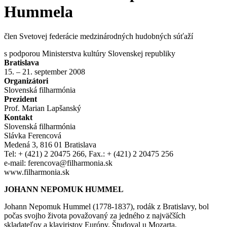
Hummela
člen Svetovej federácie medzinárodných hudobných súťaží
s podporou Ministerstva kultúry Slovenskej republiky
Bratislava
15. – 21. september 2008
Organizátori
Slovenská filharmónia
Prezident
Prof. Marian Lapšanský
Kontakt
Slovenská filharmónia
Slávka Ferencová
Medená 3, 816 01 Bratislava
Tel: + (421) 2 20475 266, Fax.: + (421) 2 20475 256
e-mail:
ferencova@filharmonia.sk
www.filharmonia.sk
JOHANN NEPOMUK HUMMEL
Johann Nepomuk Hummel (1778-1837), rodák z Bratislavy, bol
počas svojho života považovaný za jedného z najväčších
skladateľov a klaviristov Európy. Študoval u Mozarta,