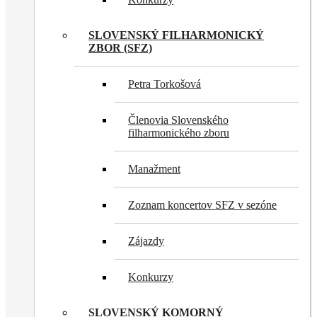
SLOVENSKÝ FILHARMONICKÝ
ZBOR (SFZ)
Petra Torkošová
Členovia Slovenského
filharmonického zboru
Manažment
Zoznam koncertov SFZ v sezóne
Zájazdy
Konkurzy
SLOVENSKÝ KOMORNÝ