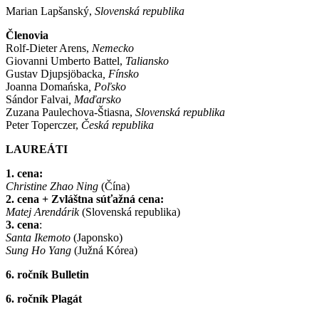
Marian Lapšanský,
Slovenská republika
Členovia
Rolf-Dieter Arens,
Nemecko
Giovanni Umberto Battel,
Taliansko
Gustav Djupsjöbacka
,
Fínsko
Joanna Domańska
,
Poľsko
Sándor Falvai
,
Maďarsko
Zuzana Paulechova-Štiasna,
Slovenská republika
Peter Toperczer,
Česká republika
LAUREÁTI
1. cena:
Christine Zhao Ning
(Čína)
2. cena + Zvláštna súťažná cena:
Matej Arendárik
(Slovenská republika)
3. cena
:
Santa Ikemoto
(Japonsko)
Sung Ho Yang
(Južná Kórea)
6. ročník Bulletin
6. ročník Plagát