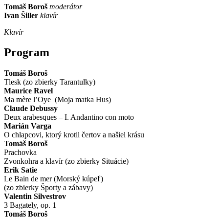
Tomáš Boroš
moderátor
Ivan Šiller
klavír
Klavír
Program
Tomáš Boroš
Tlesk (zo zbierky Tarantulky)
Maurice Ravel
Ma mère l’Oye (Moja matka Hus)
Claude Debussy
Deux arabesques – I. Andantino con moto
Marián Varga
O chlapcovi, ktorý krotil čertov a našiel krásu
Tomáš Boroš
Prachovka
Zvonkohra a klavír (zo zbierky Situácie)
Erik Satie
Le Bain de mer (Morský kúpeľ)
(zo zbierky Športy a zábavy)
Valentin Silvestrov
3 Bagately, op. 1
Tomáš Boroš