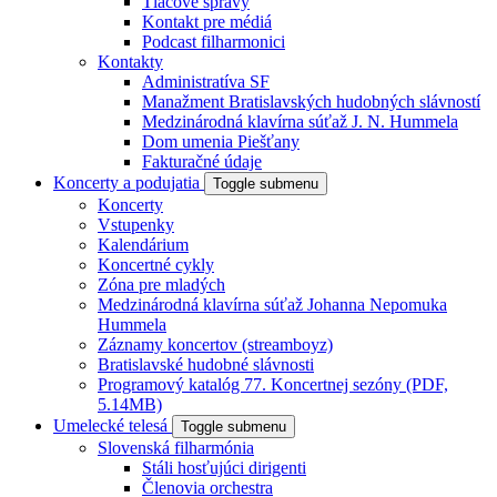
Tlačové správy
Kontakt pre médiá
Podcast filharmonici
Kontakty
Administratíva SF
Manažment Bratislavských hudobných slávností
Medzinárodná klavírna súťaž J. N. Hummela
Dom umenia Piešťany
Fakturačné údaje
Koncerty a podujatia
Toggle submenu
Koncerty
Vstupenky
Kalendárium
Koncertné cykly
Zóna pre mladých
Medzinárodná klavírna súťaž Johanna Nepomuka
Hummela
Záznamy koncertov (streamboyz)
Bratislavské hudobné slávnosti
Programový katalóg 77. Koncertnej sezóny (PDF,
5.14MB)
Umelecké telesá
Toggle submenu
Slovenská filharmónia
Stáli hosťujúci dirigenti
Členovia orchestra