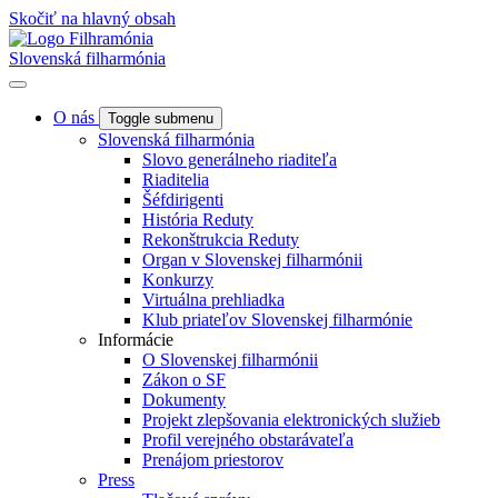
Skočiť na hlavný obsah
Slovenská filharmónia
O nás
Toggle submenu
Slovenská filharmónia
Slovo generálneho riaditeľa
Riaditelia
Šéfdirigenti
História Reduty
Rekonštrukcia Reduty
Organ v Slovenskej filharmónii
Konkurzy
Virtuálna prehliadka
Klub priateľov Slovenskej filharmónie
Informácie
O Slovenskej filharmónii
Zákon o SF
Dokumenty
Projekt zlepšovania elektronických služieb
Profil verejného obstarávateľa
Prenájom priestorov
Press