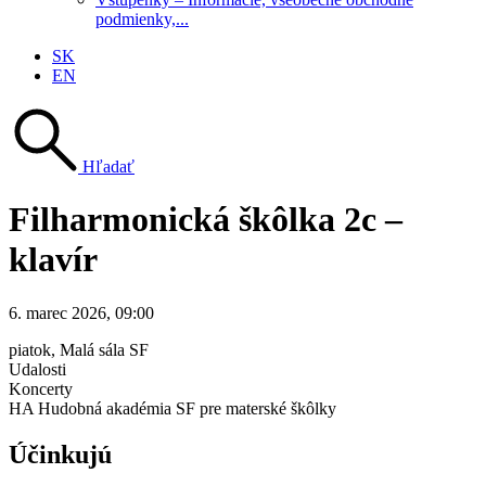
podmienky,...
SK
EN
Hľadať
Filharmonická škôlka 2c –
klavír
6. marec 2026, 09:00
piatok
, Malá sála SF
Udalosti
Koncerty
HA Hudobná akadémia SF pre materské škôlky
Účinkujú