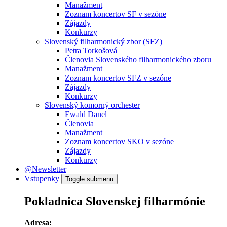
Manažment
Zoznam koncertov SF v sezóne
Zájazdy
Konkurzy
Slovenský filharmonický zbor (SFZ)
Petra Torkošová
Členovia Slovenského filharmonického zboru
Manažment
Zoznam koncertov SFZ v sezóne
Zájazdy
Konkurzy
Slovenský komorný orchester
Ewald Danel
Členovia
Manažment
Zoznam koncertov SKO v sezóne
Zájazdy
Konkurzy
@Newsletter
Vstupenky
Toggle submenu
Pokladnica Slovenskej filharmónie
Adresa: