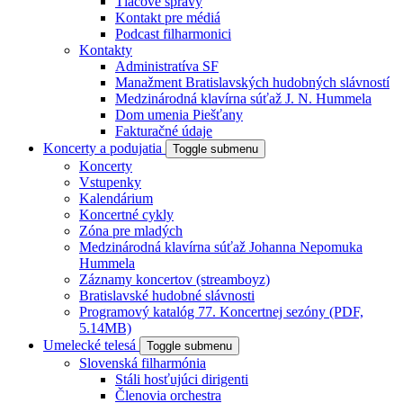
Tlačové správy
Kontakt pre médiá
Podcast filharmonici
Kontakty
Administratíva SF
Manažment Bratislavských hudobných slávností
Medzinárodná klavírna súťaž J. N. Hummela
Dom umenia Piešťany
Fakturačné údaje
Koncerty a podujatia
Toggle submenu
Koncerty
Vstupenky
Kalendárium
Koncertné cykly
Zóna pre mladých
Medzinárodná klavírna súťaž Johanna Nepomuka
Hummela
Záznamy koncertov (streamboyz)
Bratislavské hudobné slávnosti
Programový katalóg 77. Koncertnej sezóny (PDF,
5.14MB)
Umelecké telesá
Toggle submenu
Slovenská filharmónia
Stáli hosťujúci dirigenti
Členovia orchestra