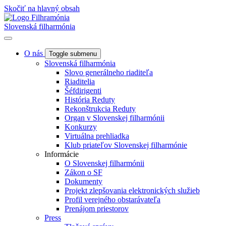
Skočiť na hlavný obsah
Slovenská filharmónia
O nás
Toggle submenu
Slovenská filharmónia
Slovo generálneho riaditeľa
Riaditelia
Šéfdirigenti
História Reduty
Rekonštrukcia Reduty
Organ v Slovenskej filharmónii
Konkurzy
Virtuálna prehliadka
Klub priateľov Slovenskej filharmónie
Informácie
O Slovenskej filharmónii
Zákon o SF
Dokumenty
Projekt zlepšovania elektronických služieb
Profil verejného obstarávateľa
Prenájom priestorov
Press