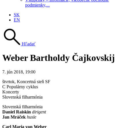
podmienky,...
SK
EN
Hľadať
Weber Bartholdy Čajkovskij
7. jún 2018, 19:00
štvrtok
, Koncertná sieň SF
C Populárny cyklus
Koncerty
Slovenská filharmónia
Slovenská filharmónia
Daniel Raiskin
dirigent
Jan Mráček
husle
Carl Maria von Weber