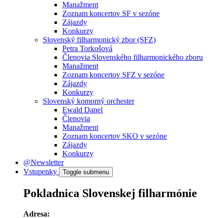
Manažment
Zoznam koncertov SF v sezóne
Zájazdy
Konkurzy
Slovenský filharmonický zbor (SFZ)
Petra Torkošová
Členovia Slovenského filharmonického zboru
Manažment
Zoznam koncertov SFZ v sezóne
Zájazdy
Konkurzy
Slovenský komorný orchester
Ewald Danel
Členovia
Manažment
Zoznam koncertov SKO v sezóne
Zájazdy
Konkurzy
@Newsletter
Vstupenky
Toggle submenu
Pokladnica Slovenskej filharmónie
Adresa: