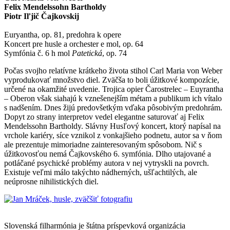
Felix Mendelssohn Bartholdy
Piotr Iľjič Čajkovskij
Euryantha, op. 81, predohra k opere
Koncert pre husle a orchester e mol, op. 64
Symfónia č. 6 h mol
Patetická
, op. 74
Počas svojho relatívne krátkeho života stihol Carl Maria von Weber
vyprodukovať množstvo diel. Zväčša to boli úžitkové kompozície,
určené na okamžité uvedenie. Trojica opier Čarostrelec – Euyrantha
– Oberon však siahajú k vznešenejším métam a publikum ich vítalo
s nadšením. Dnes žijú predovšetkým vďaka pôsobivým predohrám.
Dopyt zo strany interpretov vedel elegantne saturovať aj Felix
Mendelssohn Bartholdy. Slávny Husľový koncert, ktorý napísal na
vrchole kariéry, síce vznikol z vonkajšieho podnetu, autor sa v ňom
ale prezentuje mimoriadne zainteresovaným spôsobom. Nič s
úžitkovosťou nemá Čajkovského 6. symfónia. Dlho utajované a
potláčané psychické problémy autora v nej vytryskli na povrch.
Existuje veľmi málo takýchto nádherných, ušľachtilých, ale
neúprosne nihilistických diel.
Mapa stránok
Slovenská filharmónia je štátna príspevková organizácia