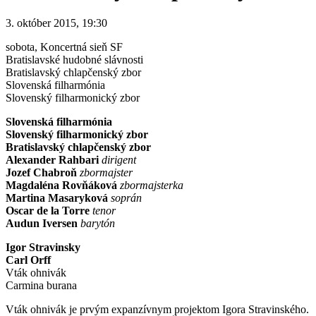
3. október 2015, 19:30
sobota
, Koncertná sieň SF
Bratislavské hudobné slávnosti
Bratislavský chlapčenský zbor
Slovenská filharmónia
Slovenský filharmonický zbor
Slovenská filharmónia
Slovenský filharmonický zbor
Bratislavský chlapčenský zbor
Alexander Rahbari
dirigent
Jozef Chabroň
zbormajster
Magdaléna Rovňáková
zbormajsterka
Martina Masaryková
soprán
Oscar de la Torre
tenor
Audun Iversen
barytón
Igor Stravinsky
Carl Orff
Vták ohnivák
Carmina burana
Vták ohnivák je prvým expanzívnym projektom Igora Stravinského.