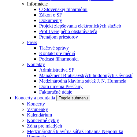
Informácie
O Slovenskej filharmónii
Zákon o SF
Dokumenty
Projekt zlepšovania elektronických služieb
Profil verejného obstarávateľa
Prenájom priestorov
Press
Tlačové správy
Kontakt pre médiá
Podcast filharmonici
Kontakty
Administratíva SF
Manažment Bratislavských hudobných slávností
Medzinárodná klavírna súťaž J. N. Hummela
Dom umenia Piešťany
Fakturačné údaje
Koncerty a podujatia
Toggle submenu
Koncerty
Vstupenky
Kalendárium
Koncertné cykly
Zóna pre mladých
Medzinárodná klavírna súťaž Johanna Nepomuka
Hummela