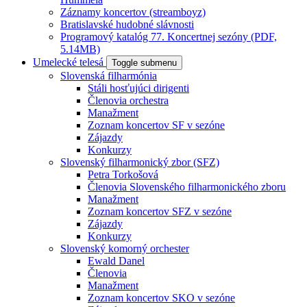
Záznamy koncertov (streamboyz)
Bratislavské hudobné slávnosti
Programový katalóg 77. Koncertnej sezóny (PDF,
5.14MB)
Umelecké telesá
Toggle submenu
Slovenská filharmónia
Stáli hosťujúci dirigenti
Členovia orchestra
Manažment
Zoznam koncertov SF v sezóne
Zájazdy
Konkurzy
Slovenský filharmonický zbor (SFZ)
Petra Torkošová
Členovia Slovenského filharmonického zboru
Manažment
Zoznam koncertov SFZ v sezóne
Zájazdy
Konkurzy
Slovenský komorný orchester
Ewald Danel
Členovia
Manažment
Zoznam koncertov SKO v sezóne