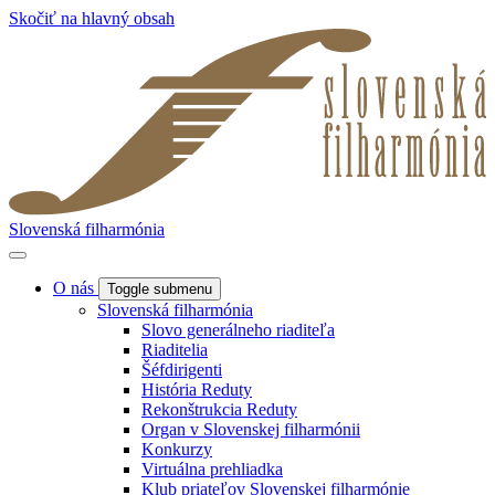
Skočiť na hlavný obsah
Slovenská filharmónia
O nás
Toggle submenu
Slovenská filharmónia
Slovo generálneho riaditeľa
Riaditelia
Šéfdirigenti
História Reduty
Rekonštrukcia Reduty
Organ v Slovenskej filharmónii
Konkurzy
Virtuálna prehliadka
Klub priateľov Slovenskej filharmónie