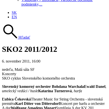
podmienky,...
SK
EN
Hľadať
SKO2 2011/2012
6. november 2011, 16:00
nedeľa
, Malá sála SF
Koncerty
SKO cyklus Slovenského komorného orchestra
Slovenský komorný orchester Bohdana WarchalaEwald Danel
,
umelecký vedúci / husle
Katarína Turnerová
,
harfa
Ľubica Čekovská
Theater Music for String Orchestra - slovenská
premiéra
Karl Ditter von Dittersdorf
Koncert pre harfu a orchester
A dur
Wolfgang Amadeus Mozart
Symfónia A dur KV 201