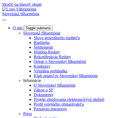
Skočiť na hlavný obsah
Slovenská filharmónia
O nás
Toggle submenu
Slovenská filharmónia
Slovo generálneho riaditeľa
Riaditelia
Šéfdirigenti
História Reduty
Rekonštrukcia Reduty
Organ v Slovenskej filharmónii
Konkurzy
Virtuálna prehliadka
Klub priateľov Slovenskej filharmónie
Informácie
O Slovenskej filharmónii
Zákon o SF
Dokumenty
Projekt zlepšovania elektronických služieb
Profil verejného obstarávateľa
Prenájom priestorov
Press