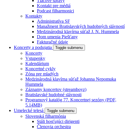
Tlačové správy
Kontakt pre médiá
Podcast filharmonici
Kontakty
Administratíva SF
Manažment Bratislavských hudobných slávností
Medzinárodná klavírna súťaž J. N. Hummela
Dom umenia Piešťany
Fakturačné údaje
Koncerty a podujatia
Toggle submenu
Koncerty
Vstupenky
Kalendárium
Koncertné cykly
Zóna pre mladých
Medzinárodná klavírna súťaž Johanna Nepomuka
Hummela
Záznamy koncertov (streamboyz)
Bratislavské hudobné slávnosti
Programový katalóg 77. Koncertnej sezóny (PDF,
5.14MB)
Umelecké telesá
Toggle submenu
Slovenská filharmónia
Stáli hosťujúci dirigenti
Členovia orchestra