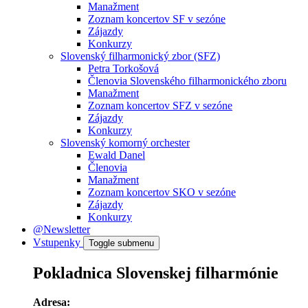
Manažment
Zoznam koncertov SF v sezóne
Zájazdy
Konkurzy
Slovenský filharmonický zbor (SFZ)
Petra Torkošová
Členovia Slovenského filharmonického zboru
Manažment
Zoznam koncertov SFZ v sezóne
Zájazdy
Konkurzy
Slovenský komorný orchester
Ewald Danel
Členovia
Manažment
Zoznam koncertov SKO v sezóne
Zájazdy
Konkurzy
@Newsletter
Vstupenky
Toggle submenu
Pokladnica Slovenskej filharmónie
Adresa: