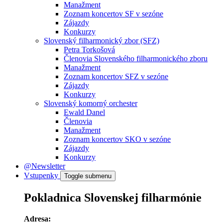
Manažment
Zoznam koncertov SF v sezóne
Zájazdy
Konkurzy
Slovenský filharmonický zbor (SFZ)
Petra Torkošová
Členovia Slovenského filharmonického zboru
Manažment
Zoznam koncertov SFZ v sezóne
Zájazdy
Konkurzy
Slovenský komorný orchester
Ewald Danel
Členovia
Manažment
Zoznam koncertov SKO v sezóne
Zájazdy
Konkurzy
@Newsletter
Vstupenky
Toggle submenu
Pokladnica Slovenskej filharmónie
Adresa: