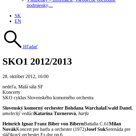
podmienky,...
SK
EN
Hľadať
SKO1 2012/2013
28. október 2012, 16:00
nedeľa
, Malá sála SF
Koncerty
SKO cyklus Slovenského komorného orchestra
Slovenský komorný orchester Bohdana Warchala
Ewald Danel
,
umelecký vedúci
Katarína Turnerová
,
harfa
Heinrich Ignaz Franz Biber von Bibern
Battalia C.61
Milan
Novák
Koncert pre harfu a orchester (1972)
Josef Suk
Serenáda pre
sláčikový orchester Es dur op.6