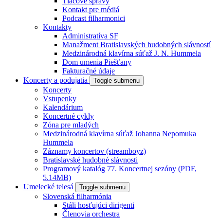
Tlačové správy
Kontakt pre médiá
Podcast filharmonici
Kontakty
Administratíva SF
Manažment Bratislavských hudobných slávností
Medzinárodná klavírna súťaž J. N. Hummela
Dom umenia Piešťany
Fakturačné údaje
Koncerty a podujatia
Toggle submenu
Koncerty
Vstupenky
Kalendárium
Koncertné cykly
Zóna pre mladých
Medzinárodná klavírna súťaž Johanna Nepomuka
Hummela
Záznamy koncertov (streamboyz)
Bratislavské hudobné slávnosti
Programový katalóg 77. Koncertnej sezóny (PDF,
5.14MB)
Umelecké telesá
Toggle submenu
Slovenská filharmónia
Stáli hosťujúci dirigenti
Členovia orchestra