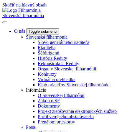
Skočiť na hlavný obsah
Slovenská filharmónia
O nás
Toggle submenu
Slovenská filharmónia
Slovo generálneho riaditeľa
Riaditelia
Šéfdirigenti
História Reduty
Rekonštrukcia Reduty
Organ v Slovenskej filharmónii
Konkurzy
Virtuálna prehliadka
Klub priateľov Slovenskej filharmónie
Informácie
O Slovenskej filharmónii
Zákon o SF
Dokumenty
Projekt zlepšovania elektronických služieb
Profil verejného obstarávateľa
Prenájom priestorov
Press