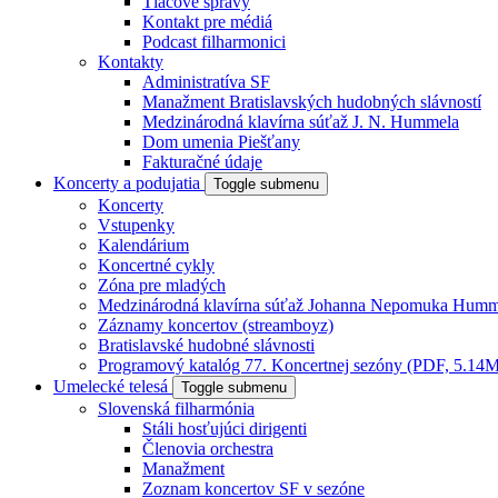
Tlačové správy
Kontakt pre médiá
Podcast filharmonici
Kontakty
Administratíva SF
Manažment Bratislavských hudobných slávností
Medzinárodná klavírna súťaž J. N. Hummela
Dom umenia Piešťany
Fakturačné údaje
Koncerty a podujatia
Toggle submenu
Koncerty
Vstupenky
Kalendárium
Koncertné cykly
Zóna pre mladých
Medzinárodná klavírna súťaž Johanna Nepomuka Humm
Záznamy koncertov (streamboyz)
Bratislavské hudobné slávnosti
Programový katalóg 77. Koncertnej sezóny (PDF, 5.14
Umelecké telesá
Toggle submenu
Slovenská filharmónia
Stáli hosťujúci dirigenti
Členovia orchestra
Manažment
Zoznam koncertov SF v sezóne