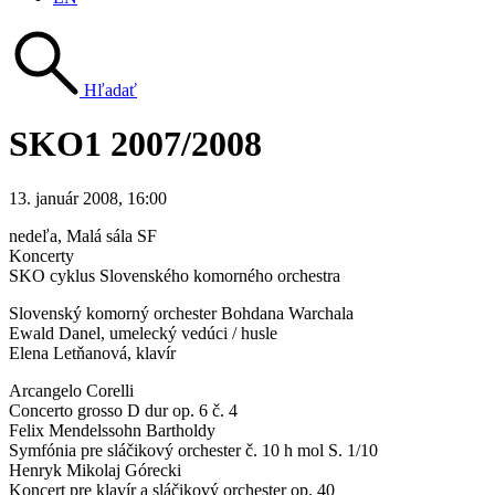
Hľadať
SKO1 2007/2008
13. január 2008, 16:00
nedeľa
, Malá sála SF
Koncerty
SKO cyklus Slovenského komorného orchestra
Slovenský komorný orchester Bohdana Warchala
Ewald Danel, umelecký vedúci / husle
Elena Letňanová, klavír
Arcangelo Corelli
Concerto grosso D dur op. 6 č. 4
Felix Mendelssohn Bartholdy
Symfónia pre sláčikový orchester č. 10 h mol S. 1/10
Henryk Mikolaj Górecki
Koncert pre klavír a sláčikový orchester op. 40