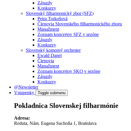
Zájazdy
Konkurzy
Slovenský filharmonický zbor (SFZ)
Petra Torkošová
Členovia Slovenského filharmonického zboru
Manažment
Zoznam koncertov SFZ v sezóne
Zájazdy
Konkurzy
Slovenský komorný orchester
Ewald Danel
Členovia
Manažment
Zoznam koncertov SKO v sezóne
Zájazdy
Konkurzy
@Newsletter
Vstupenky
Toggle submenu
Pokladnica Slovenskej filharmónie
Adresa:
Reduta, Nám. Eugena Suchoňa 1, Bratislava