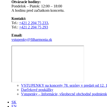
Otváracie hodiny:
Pondelok – Piatok: 12:00 – 18:00
A hodinu pred začiatkom koncertu.
Kontakt:
Tel.:
+421 2 204 75 233
,
Tel.:
+421 2 204 75 293
Email:
vstupenky@filharmonia.sk
VSTUPENKY na koncerty 78. sezóny v predaji od 12. 
Darčekové poukážky
Vstupenky – Informácie, všeobecné obchodné podmienky
SK
EN