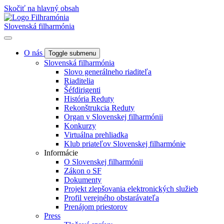
Skočiť na hlavný obsah
Slovenská filharmónia
O nás
Toggle submenu
Slovenská filharmónia
Slovo generálneho riaditeľa
Riaditelia
Šéfdirigenti
História Reduty
Rekonštrukcia Reduty
Organ v Slovenskej filharmónii
Konkurzy
Virtuálna prehliadka
Klub priateľov Slovenskej filharmónie
Informácie
O Slovenskej filharmónii
Zákon o SF
Dokumenty
Projekt zlepšovania elektronických služieb
Profil verejného obstarávateľa
Prenájom priestorov
Press