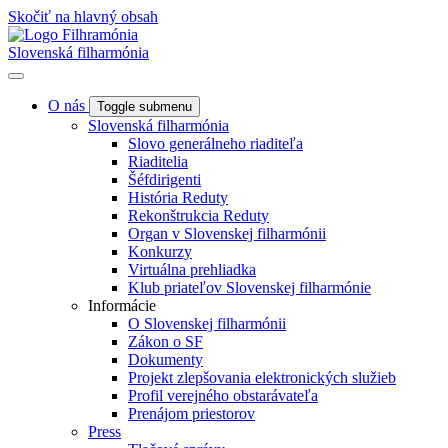
Skočiť na hlavný obsah
Slovenská filharmónia
O nás
Toggle submenu
Slovenská filharmónia
Slovo generálneho riaditeľa
Riaditelia
Šéfdirigenti
História Reduty
Rekonštrukcia Reduty
Organ v Slovenskej filharmónii
Konkurzy
Virtuálna prehliadka
Klub priateľov Slovenskej filharmónie
Informácie
O Slovenskej filharmónii
Zákon o SF
Dokumenty
Projekt zlepšovania elektronických služieb
Profil verejného obstarávateľa
Prenájom priestorov
Press