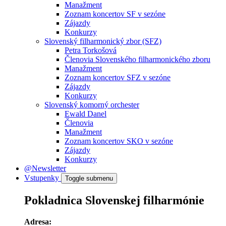
Manažment
Zoznam koncertov SF v sezóne
Zájazdy
Konkurzy
Slovenský filharmonický zbor (SFZ)
Petra Torkošová
Členovia Slovenského filharmonického zboru
Manažment
Zoznam koncertov SFZ v sezóne
Zájazdy
Konkurzy
Slovenský komorný orchester
Ewald Danel
Členovia
Manažment
Zoznam koncertov SKO v sezóne
Zájazdy
Konkurzy
@Newsletter
Vstupenky
Toggle submenu
Pokladnica Slovenskej filharmónie
Adresa: