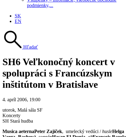
podmienky,...
SK
EN
Hľadať
SH6 Veľkonočný koncert v
spolupráci s Francúzskym
inštitútom v Bratislave
4. apríl 2006, 19:00
utorok
, Malá sála SF
Koncerty
SH Stará hudba
Musica aeterna
Peter Zajíček
, umelecký vedúci /
husle
Helga
Varga- Bachová
,
soprán
Hasan El-Dunia
,
alt
Francois Bazola
,