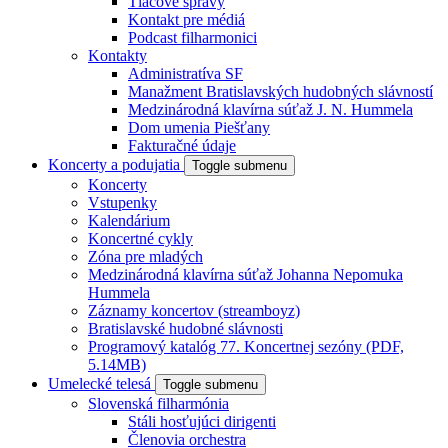
Tlačové správy
Kontakt pre médiá
Podcast filharmonici
Kontakty
Administratíva SF
Manažment Bratislavských hudobných slávností
Medzinárodná klavírna súťaž J. N. Hummela
Dom umenia Piešťany
Fakturačné údaje
Koncerty a podujatia
Toggle submenu
Koncerty
Vstupenky
Kalendárium
Koncertné cykly
Zóna pre mladých
Medzinárodná klavírna súťaž Johanna Nepomuka
Hummela
Záznamy koncertov (streamboyz)
Bratislavské hudobné slávnosti
Programový katalóg 77. Koncertnej sezóny (PDF,
5.14MB)
Umelecké telesá
Toggle submenu
Slovenská filharmónia
Stáli hosťujúci dirigenti
Členovia orchestra