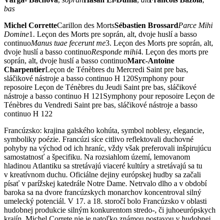
bas
Michel Corrette
Carillon des Morts
Sébastien Brossard
Parce Mihi
Domine
1. Leçon des Morts pre soprán, alt, dvoje huslí a basso
continuo
Manus tuae fecerunt me
3. Leçon des Morts pre soprán, alt,
dvoje huslí a basso continuo
Responde mihi
4. Leçon des morts pre
soprán, alt, dvoje huslí a basso continuo
Marc-Antoine
Charpentier
Leçon de Ténèbres du Mercredi Saint pre bas,
sláčikové nástroje a basso continuo H 120Symphony pour
reposoire Leçon de Ténèbres du Jeudi Saint pre bas, sláčikové
nástroje a basso continuo H 121Symphony pour reposoire Leçon de
Ténèbres du Vendredi Saint pre bas, sláčikové nástroje a basso
continuo H 122
Francúzsko: krajina galského kohúta, symbol noblesy, elegancie,
symboliky poézie. Francúzi síce citlivo reflektovali duchovné
pohyby na východ od ich hraníc, vždy však preferovali inšpirujúcu
samostatnosť a špecifiku. Na rozsiahlom území, lemovanom
hladinou Atlantiku sa stretávajú viaceré kultúry a stretávajú sa tu
v kreatívnom duchu. Oficiálne dejiny európskej hudby sa začali
písať v parížskej katedrále Notre Dame. Netrvalo dlho a v období
baroka sa na dvore francúzskych monarchov koncentroval silný
umelecký potenciál. V 17. a 18. storočí bolo Francúzsko v oblasti
hudobnej produkcie silným konkurentom stredo-, či juhoeurópskych
krajín. Michel Correte nie je natoľko známou postavou v hudobnej