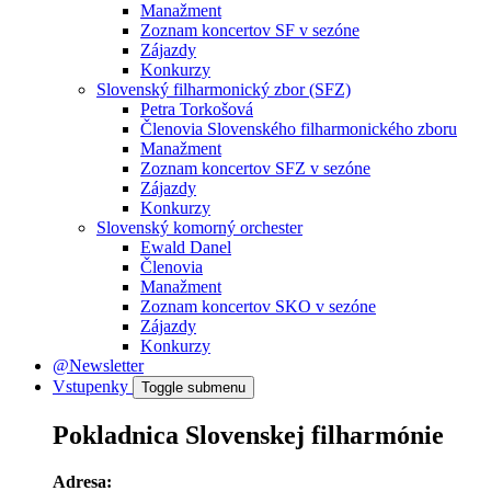
Manažment
Zoznam koncertov SF v sezóne
Zájazdy
Konkurzy
Slovenský filharmonický zbor (SFZ)
Petra Torkošová
Členovia Slovenského filharmonického zboru
Manažment
Zoznam koncertov SFZ v sezóne
Zájazdy
Konkurzy
Slovenský komorný orchester
Ewald Danel
Členovia
Manažment
Zoznam koncertov SKO v sezóne
Zájazdy
Konkurzy
@Newsletter
Vstupenky
Toggle submenu
Pokladnica Slovenskej filharmónie
Adresa: