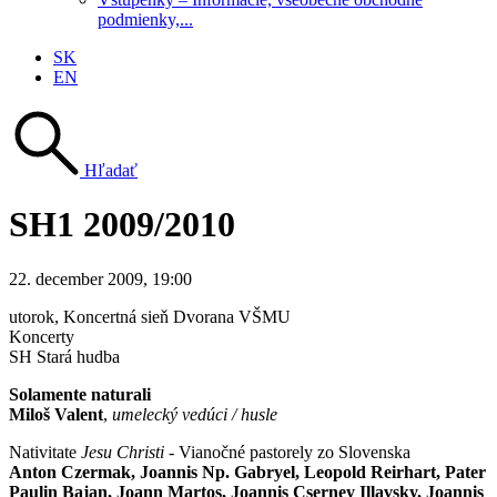
podmienky,...
SK
EN
Hľadať
SH1 2009/2010
22. december 2009, 19:00
utorok
, Koncertná sieň Dvorana VŠMU
Koncerty
SH Stará hudba
Solamente naturali
Miloš Valent
,
umelecký vedúci / husle
Nativitate
Jesu Christi
- Vianočné pastorely zo Slovenska
Anton Czermak, Joannis Np. Gabryel, Leopold Reirhart, Pater
Paulin Bajan, Joann Martos, Joannis Cserney Illavsky, Joannis