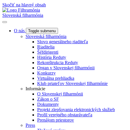
Skočiť na hlavný obsah
Slovenská filharmónia
O nás
Toggle submenu
Slovenská filharmónia
Slovo generálneho riaditeľa
Riaditelia
Šéfdirigenti
História Reduty
Rekonštrukcia Reduty
Organ v Slovenskej filharmónii
Konkurzy
Virtuálna prehliadka
Klub priateľov Slovenskej filharmónie
Informácie
O Slovenskej filharmónii
Zákon o SF
Dokumenty
Projekt zlepšovania elektronických služieb
Profil verejného obstarávateľa
Prenájom priestorov
Press