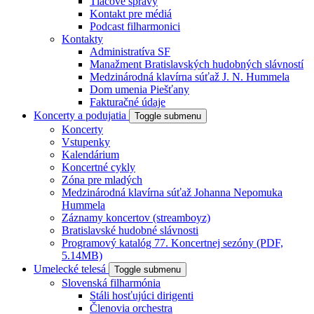
Tlačové správy
Kontakt pre médiá
Podcast filharmonici
Kontakty
Administratíva SF
Manažment Bratislavských hudobných slávností
Medzinárodná klavírna súťaž J. N. Hummela
Dom umenia Piešťany
Fakturačné údaje
Koncerty a podujatia
Toggle submenu
Koncerty
Vstupenky
Kalendárium
Koncertné cykly
Zóna pre mladých
Medzinárodná klavírna súťaž Johanna Nepomuka
Hummela
Záznamy koncertov (streamboyz)
Bratislavské hudobné slávnosti
Programový katalóg 77. Koncertnej sezóny (PDF,
5.14MB)
Umelecké telesá
Toggle submenu
Slovenská filharmónia
Stáli hosťujúci dirigenti
Členovia orchestra