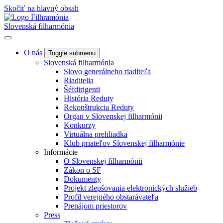
Skočiť na hlavný obsah
Slovenská filharmónia
O nás
Toggle submenu
Slovenská filharmónia
Slovo generálneho riaditeľa
Riaditelia
Šéfdirigenti
História Reduty
Rekonštrukcia Reduty
Organ v Slovenskej filharmónii
Konkurzy
Virtuálna prehliadka
Klub priateľov Slovenskej filharmónie
Informácie
O Slovenskej filharmónii
Zákon o SF
Dokumenty
Projekt zlepšovania elektronických služieb
Profil verejného obstarávateľa
Prenájom priestorov
Press