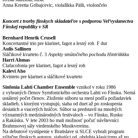
Anna Kreetta Gribajcevic, violaIlkka Pälli, violončelo
Koncert z tvorby fínskych skladateľov
s podporou Veľvyslanectva
Fínskej republiky v SR
Bernhard Henrik Crusell
Koncertantné trio pre klarinet, fagot a lesný roh F dur
Aulis Sallinen
Sláčikové kvarteto č. 3
Aspekty smútočného pochodu Hintriikkku
Harri Ahmas
Clafacofonia pre klarinet, fagot a lesný roh
Kalevi Aho
Kvinteto pre klarinet a sláčikové kvarteto
Sinfonia Lahti Chamber Ensemble
vznikol v roku 1986
z vybraných členov Symfonického orchestra Lahti vo Fínsku. Nemá
ustálený počet členov. Zloženie súboru sa mení podľa požiadaviek
skladieb, s ktorými vystupujú, siaha od duet až po zoskupenia
desiatich a viacerých hráčov. Súbor sa predstavil na mnohých
významných medzinárodných festivaloch – vo Fínsku, Rusku
a Rakúsku. V lete 2003 ho mali možnosť počuť návštevníci
Brahmsovej sály viedenského Musikvereinu.
Na debutové vystúpenie v Bratislave si SLCE vybrali program
výlučne fínskych autorov, siahajúci od obdobia klasicizmu až po