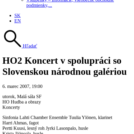
podmienky,...
SK
EN
Hľadať
HO2 Koncert v spolupráci so
Slovenskou národnou galériou
6. marec 2007, 19:00
utorok
, Malá sála SF
HO Hudba a obrazy
Koncerty
Sinfonia Lahti Chamber Ensemble Tuulia Ylönen, klarinet
Harri Ahmas, fagot
Pertti Kuusi, lesný roh Jyrki Lasonpalo, husle
Krista Jäänsola, husle