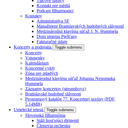
Tlačové správy
Kontakt pre médiá
Podcast filharmonici
Kontakty
Administratíva SF
Manažment Bratislavských hudobných slávností
Medzinárodná klavírna súťaž J. N. Hummela
Dom umenia Piešťany
Fakturačné údaje
Koncerty a podujatia
Toggle submenu
Koncerty
Vstupenky
Kalendárium
Koncertné cykly
Zóna pre mladých
Medzinárodná klavírna súťaž Johanna Nepomuka
Hummela
Záznamy koncertov (streamboyz)
Bratislavské hudobné slávnosti
Programový katalóg 77. Koncertnej sezóny (PDF,
5.14MB)
Umelecké telesá
Toggle submenu
Slovenská filharmónia
Stáli hosťujúci dirigenti
Členovia orchestra