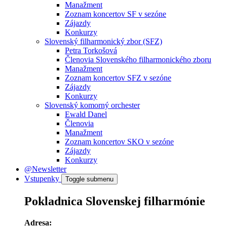
Manažment
Zoznam koncertov SF v sezóne
Zájazdy
Konkurzy
Slovenský filharmonický zbor (SFZ)
Petra Torkošová
Členovia Slovenského filharmonického zboru
Manažment
Zoznam koncertov SFZ v sezóne
Zájazdy
Konkurzy
Slovenský komorný orchester
Ewald Danel
Členovia
Manažment
Zoznam koncertov SKO v sezóne
Zájazdy
Konkurzy
@Newsletter
Vstupenky
Toggle submenu
Pokladnica Slovenskej filharmónie
Adresa: