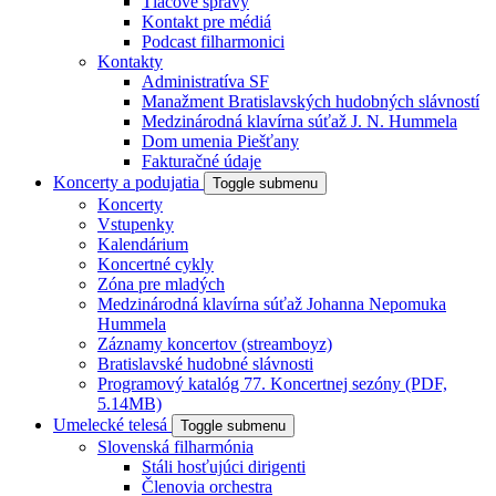
Tlačové správy
Kontakt pre médiá
Podcast filharmonici
Kontakty
Administratíva SF
Manažment Bratislavských hudobných slávností
Medzinárodná klavírna súťaž J. N. Hummela
Dom umenia Piešťany
Fakturačné údaje
Koncerty a podujatia
Toggle submenu
Koncerty
Vstupenky
Kalendárium
Koncertné cykly
Zóna pre mladých
Medzinárodná klavírna súťaž Johanna Nepomuka
Hummela
Záznamy koncertov (streamboyz)
Bratislavské hudobné slávnosti
Programový katalóg 77. Koncertnej sezóny (PDF,
5.14MB)
Umelecké telesá
Toggle submenu
Slovenská filharmónia
Stáli hosťujúci dirigenti
Členovia orchestra