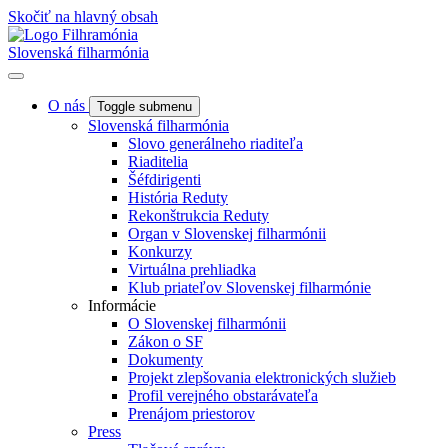
Skočiť na hlavný obsah
Slovenská filharmónia
O nás
Toggle submenu
Slovenská filharmónia
Slovo generálneho riaditeľa
Riaditelia
Šéfdirigenti
História Reduty
Rekonštrukcia Reduty
Organ v Slovenskej filharmónii
Konkurzy
Virtuálna prehliadka
Klub priateľov Slovenskej filharmónie
Informácie
O Slovenskej filharmónii
Zákon o SF
Dokumenty
Projekt zlepšovania elektronických služieb
Profil verejného obstarávateľa
Prenájom priestorov
Press