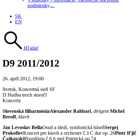
podmienky,...
SK
EN
Hľadať
D9 2011/2012
26. apríl 2012, 19:00
štvrtok
, Koncertná sieň SF
D Hudba troch storočí
Koncerty
Slovenská filharmónia
Alexander Rahbari
,
dirigent
Michel
Beroff
,
klavír
Ján Levoslav Bella
Osud a ideál, symfonická báseň
Sergej
Prokofiev
Koncert pre klavír a orchester č.3 C dur op. 26
Piotr Iľjič
Čajkovskij
Symfónia č.6 h mol Patetická op.74