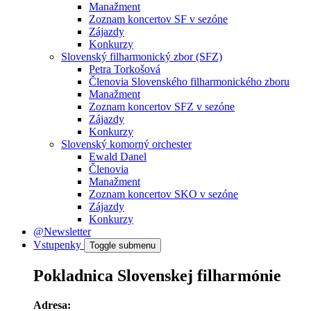
Manažment
Zoznam koncertov SF v sezóne
Zájazdy
Konkurzy
Slovenský filharmonický zbor (SFZ)
Petra Torkošová
Členovia Slovenského filharmonického zboru
Manažment
Zoznam koncertov SFZ v sezóne
Zájazdy
Konkurzy
Slovenský komorný orchester
Ewald Danel
Členovia
Manažment
Zoznam koncertov SKO v sezóne
Zájazdy
Konkurzy
@Newsletter
Vstupenky
Toggle submenu
Pokladnica Slovenskej filharmónie
Adresa: