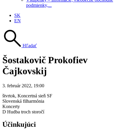
podmienky,...
SK
EN
Hľadať
Šostakovič Prokofiev
Čajkovskij
3. február 2022, 19:00
štvrtok
, Koncertná sieň SF
Slovenská filharmónia
Koncerty
D Hudba troch storočí
Účinkujúci