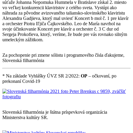
súťaže Johanna Nepomuka Hummela v Bratislave získal 2. miesto
vo veľkej konkurencii klaviristov z celého sveta. Vystúpi ako
náhrada za pôvodne avizovaného taliansko-slovinského klaviristu
Alexandra Gadjieva, ktorý mal uviesť Koncert b mol č. 1 pre klavír
a orchester Piotra Iľjiča Čajkovského. Leo de María navrhol na
svoje účinkovanie Koncert pre klavír a orchester č. 3 C dur od
Sergeja Prokofieva, ktorý, veríme, že bude pre vás rovnako silným
umeleckým zážitkom.
Za pochopenie pri zmene sólistu i programového čísla ďakujeme,
Slovenská filharmónia
* Na základe Vyhlášky ÚVZ SR 2/2022:
OP
– očkovaní, po
prekonaní Covid-19
Mapa stránok
Slovenská filharmónia je štátna príspevková organizácia
Ministerstva kultúry SR.
Vyhlásenie o prístupnosti
Informácie o spracúvaní osobných údajov