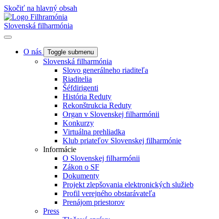
Skočiť na hlavný obsah
Slovenská filharmónia
O nás
Toggle submenu
Slovenská filharmónia
Slovo generálneho riaditeľa
Riaditelia
Šéfdirigenti
História Reduty
Rekonštrukcia Reduty
Organ v Slovenskej filharmónii
Konkurzy
Virtuálna prehliadka
Klub priateľov Slovenskej filharmónie
Informácie
O Slovenskej filharmónii
Zákon o SF
Dokumenty
Projekt zlepšovania elektronických služieb
Profil verejného obstarávateľa
Prenájom priestorov
Press