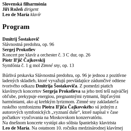
Slovenská filharmónia
Jiří Rožeň
dirigent
Leo de María
klavír
Program
Dmitrij Šostakovič
Slávnostná predohra, op. 96
Sergej Prokofiev
Koncert pre klavír a orchester č. 3 C dur, op. 26
Piotr Iľjič Čajkovskij
Symfónia č. 1 g mol
Zimné sny
, op. 13
Búrlivá prskavka Slávnostná predohra, op. 96 je jednou z pozitívne
ladených skladieb, ktoré vyvažujú prevládajúce zádumčivé odtiene
tvorivého odkazu
Dmitrija Šostakoviča
. Z pomedzi piatich
klavírnych koncertov
Sergeja Prokofieva
sa jeho tretí teší najväčšej
obľube, prekypuje energiou, pregnantnými rytmami, štipľavými
harmóniami, ako aj krehkým lyrizmom. Zimné sny zakladateľa
ruského symfonizmu
Piotra Iľjiča Čajkovskéh
o sú jedným z
autorových symfonických „vyznaní duše“, ktoré napísal v čase
počiatkov vyučovania na Moskovskom konzervatóriu.
Na dnešnom koncerte vystúpi ako sólista španielsky klavirista
Leo de María
. Na ostatnom 10. ročníku medzinárodnej klavírnej