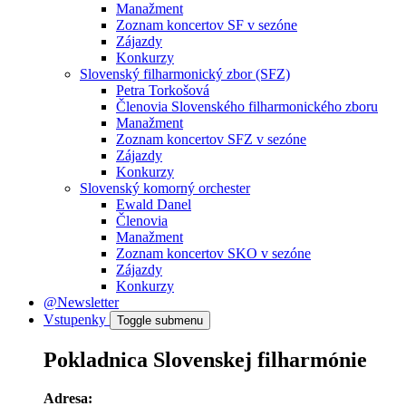
Manažment
Zoznam koncertov SF v sezóne
Zájazdy
Konkurzy
Slovenský filharmonický zbor (SFZ)
Petra Torkošová
Členovia Slovenského filharmonického zboru
Manažment
Zoznam koncertov SFZ v sezóne
Zájazdy
Konkurzy
Slovenský komorný orchester
Ewald Danel
Členovia
Manažment
Zoznam koncertov SKO v sezóne
Zájazdy
Konkurzy
@Newsletter
Vstupenky
Toggle submenu
Pokladnica Slovenskej filharmónie
Adresa: