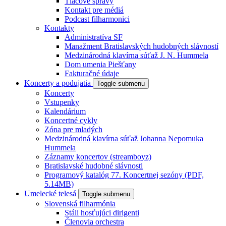
Tlačové správy
Kontakt pre médiá
Podcast filharmonici
Kontakty
Administratíva SF
Manažment Bratislavských hudobných slávností
Medzinárodná klavírna súťaž J. N. Hummela
Dom umenia Piešťany
Fakturačné údaje
Koncerty a podujatia
Toggle submenu
Koncerty
Vstupenky
Kalendárium
Koncertné cykly
Zóna pre mladých
Medzinárodná klavírna súťaž Johanna Nepomuka
Hummela
Záznamy koncertov (streamboyz)
Bratislavské hudobné slávnosti
Programový katalóg 77. Koncertnej sezóny (PDF,
5.14MB)
Umelecké telesá
Toggle submenu
Slovenská filharmónia
Stáli hosťujúci dirigenti
Členovia orchestra