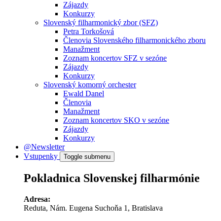
Zájazdy
Konkurzy
Slovenský filharmonický zbor (SFZ)
Petra Torkošová
Členovia Slovenského filharmonického zboru
Manažment
Zoznam koncertov SFZ v sezóne
Zájazdy
Konkurzy
Slovenský komorný orchester
Ewald Danel
Členovia
Manažment
Zoznam koncertov SKO v sezóne
Zájazdy
Konkurzy
@Newsletter
Vstupenky
Toggle submenu
Pokladnica Slovenskej filharmónie
Adresa:
Reduta, Nám. Eugena Suchoňa 1, Bratislava