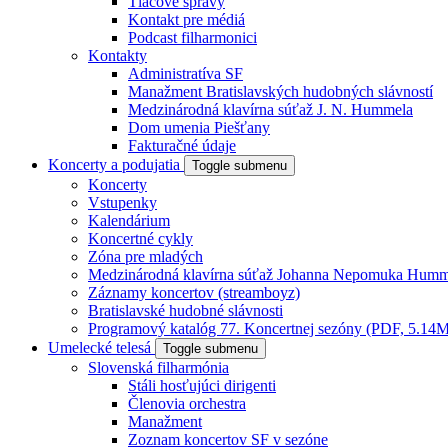
Tlačové správy
Kontakt pre médiá
Podcast filharmonici
Kontakty
Administratíva SF
Manažment Bratislavských hudobných slávností
Medzinárodná klavírna súťaž J. N. Hummela
Dom umenia Piešťany
Fakturačné údaje
Koncerty a podujatia
Toggle submenu
Koncerty
Vstupenky
Kalendárium
Koncertné cykly
Zóna pre mladých
Medzinárodná klavírna súťaž Johanna Nepomuka Humm
Záznamy koncertov (streamboyz)
Bratislavské hudobné slávnosti
Programový katalóg 77. Koncertnej sezóny (PDF, 5.14
Umelecké telesá
Toggle submenu
Slovenská filharmónia
Stáli hosťujúci dirigenti
Členovia orchestra
Manažment
Zoznam koncertov SF v sezóne