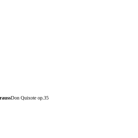
rauss
Don Quixote op.35