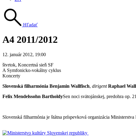
Hľadať
A4 2011/2012
12. január 2012, 19:00
štvrtok
, Koncertná sieň SF
A Symfonicko-vokálny cyklus
Koncerty
Slovenská filharmónia Benjamin Wallfisch
,
dirigent
Raphael Wall
Felix Mendelssohn Bartholdy
Sen noci svätojánskej, predohra op. 
Mapa stránok
Slovenská filharmónia je štátna príspevková organizácia Ministerstva
Vyhlásenie o prístupnosti
Informácie o spracúvaní osobných údajov