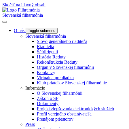
Skočiť na hlavný obsah
Slovenská filharmónia
O nás
Toggle submenu
Slovenská filharmónia
Slovo generálneho riaditeľa
Riaditelia
Šéfdirigenti
História Reduty
Rekonštrukcia Reduty
Organ v Slovenskej filharmónii
Konkurzy
Virtuálna prehliadka
Klub priateľov Slovenskej filharmónie
Informácie
O Slovenskej filharmónii
Zákon o SF
Dokumenty
Projekt zlepšovania elektronických služieb
Profil verejného obstarávateľa
Prenájom priestorov
Press