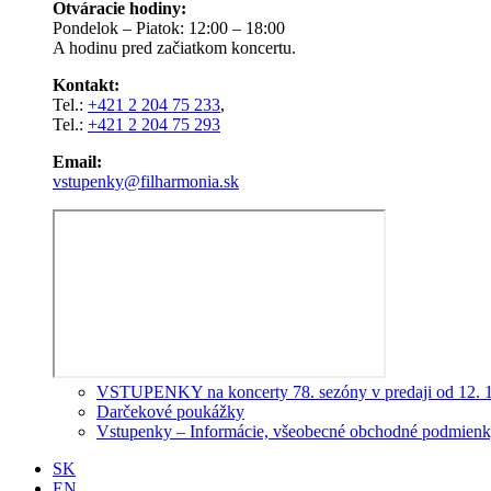
Otváracie hodiny:
Pondelok – Piatok: 12:00 – 18:00
A hodinu pred začiatkom koncertu.
Kontakt:
Tel.:
+421 2 204 75 233
,
Tel.:
+421 2 204 75 293
Email:
vstupenky@filharmonia.sk
VSTUPENKY na koncerty 78. sezóny v predaji od 12. 
Darčekové poukážky
Vstupenky – Informácie, všeobecné obchodné podmienky
SK
EN