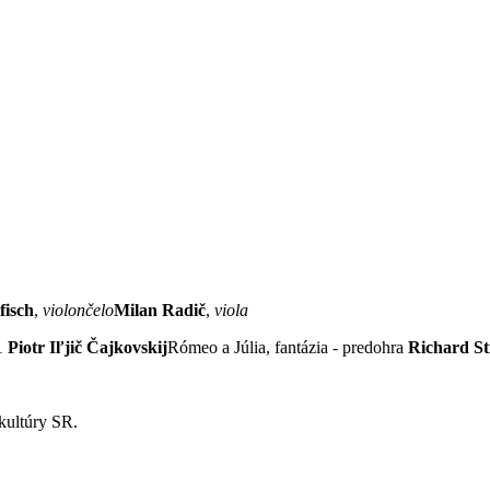
fisch
,
violončelo
Milan Radič
,
viola
21
Piotr Iľjič Čajkovskij
Rómeo a Júlia, fantázia - predohra
Richard St
 kultúry SR.