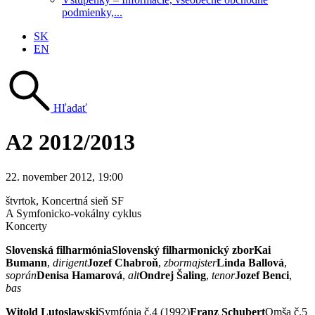
podmienky,...
SK
EN
Hľadať
A2 2012/2013
22. november 2012, 19:00
štvrtok
, Koncertná sieň SF
A Symfonicko-vokálny cyklus
Koncerty
Slovenská filharmónia
Slovenský filharmonický zborKai
Bumann
,
dirigent
Jozef Chabroň
,
zbormajster
Linda Ballová
,
soprán
Denisa Hamarová
,
alt
Ondrej Šaling
,
tenor
Jozef Benci
,
bas
Witold Lutoslawski
Symfónia č.4 (1992)
Franz Schubert
Omša č.5