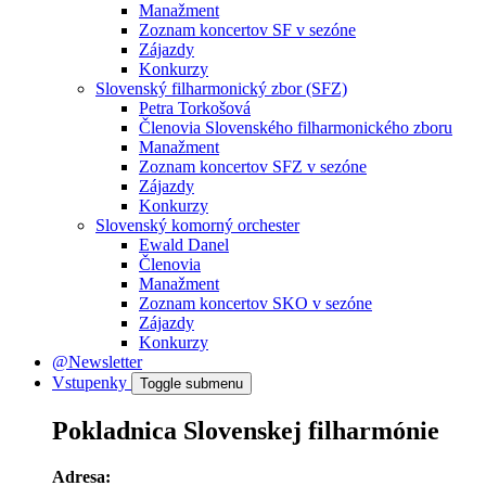
Manažment
Zoznam koncertov SF v sezóne
Zájazdy
Konkurzy
Slovenský filharmonický zbor (SFZ)
Petra Torkošová
Členovia Slovenského filharmonického zboru
Manažment
Zoznam koncertov SFZ v sezóne
Zájazdy
Konkurzy
Slovenský komorný orchester
Ewald Danel
Členovia
Manažment
Zoznam koncertov SKO v sezóne
Zájazdy
Konkurzy
@Newsletter
Vstupenky
Toggle submenu
Pokladnica Slovenskej filharmónie
Adresa: