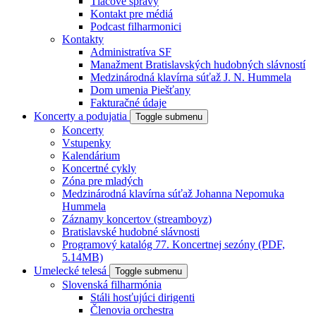
Tlačové správy
Kontakt pre médiá
Podcast filharmonici
Kontakty
Administratíva SF
Manažment Bratislavských hudobných slávností
Medzinárodná klavírna súťaž J. N. Hummela
Dom umenia Piešťany
Fakturačné údaje
Koncerty a podujatia
Toggle submenu
Koncerty
Vstupenky
Kalendárium
Koncertné cykly
Zóna pre mladých
Medzinárodná klavírna súťaž Johanna Nepomuka
Hummela
Záznamy koncertov (streamboyz)
Bratislavské hudobné slávnosti
Programový katalóg 77. Koncertnej sezóny (PDF,
5.14MB)
Umelecké telesá
Toggle submenu
Slovenská filharmónia
Stáli hosťujúci dirigenti
Členovia orchestra