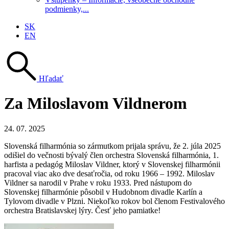
podmienky,...
SK
EN
Hľadať
Za Miloslavom Vildnerom
24. 07. 2025
Slovenská filharmónia so zármutkom prijala správu, že 2. júla 2025
odišiel do večnosti bývalý člen orchestra Slovenská filharmónia, 1.
harfista a pedagóg Miloslav Vildner, ktorý v Slovenskej filharmónii
pracoval viac ako dve desaťročia, od roku 1966 – 1992. Miloslav
Vildner sa narodil v Prahe v roku 1933. Pred nástupom do
Slovenskej filharmónie pôsobil v Hudobnom divadle Karlín a
Tylovom divadle v Plzni. Niekoľko rokov bol členom Festivalového
orchestra Bratislavskej lýry. Česť jeho pamiatke!