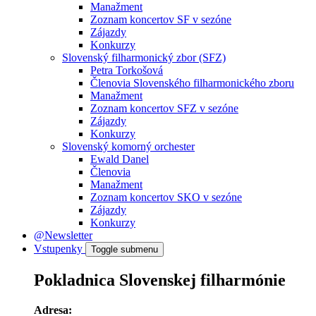
Manažment
Zoznam koncertov SF v sezóne
Zájazdy
Konkurzy
Slovenský filharmonický zbor (SFZ)
Petra Torkošová
Členovia Slovenského filharmonického zboru
Manažment
Zoznam koncertov SFZ v sezóne
Zájazdy
Konkurzy
Slovenský komorný orchester
Ewald Danel
Členovia
Manažment
Zoznam koncertov SKO v sezóne
Zájazdy
Konkurzy
@Newsletter
Vstupenky
Toggle submenu
Pokladnica Slovenskej filharmónie
Adresa: