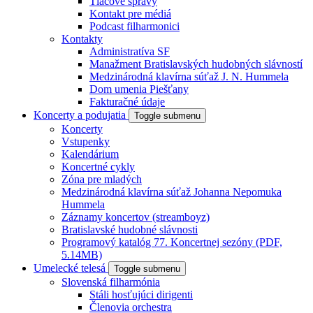
Tlačové správy
Kontakt pre médiá
Podcast filharmonici
Kontakty
Administratíva SF
Manažment Bratislavských hudobných slávností
Medzinárodná klavírna súťaž J. N. Hummela
Dom umenia Piešťany
Fakturačné údaje
Koncerty a podujatia
Toggle submenu
Koncerty
Vstupenky
Kalendárium
Koncertné cykly
Zóna pre mladých
Medzinárodná klavírna súťaž Johanna Nepomuka
Hummela
Záznamy koncertov (streamboyz)
Bratislavské hudobné slávnosti
Programový katalóg 77. Koncertnej sezóny (PDF,
5.14MB)
Umelecké telesá
Toggle submenu
Slovenská filharmónia
Stáli hosťujúci dirigenti
Členovia orchestra