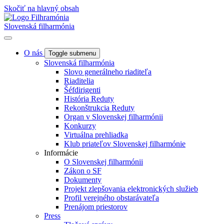
Skočiť na hlavný obsah
Slovenská filharmónia
O nás
Toggle submenu
Slovenská filharmónia
Slovo generálneho riaditeľa
Riaditelia
Šéfdirigenti
História Reduty
Rekonštrukcia Reduty
Organ v Slovenskej filharmónii
Konkurzy
Virtuálna prehliadka
Klub priateľov Slovenskej filharmónie
Informácie
O Slovenskej filharmónii
Zákon o SF
Dokumenty
Projekt zlepšovania elektronických služieb
Profil verejného obstarávateľa
Prenájom priestorov
Press