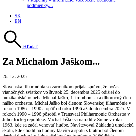
podmienky,...
SK
EN
Hľadať
Za Michalom Jaškom...
26. 12. 2025
Slovenská filharmónia so zármutkom prijala správu, že počas
vianočných sviatkov vo štvrtok 25. decembra 2025 odišiel do
muzikantského neba Michal Jaško, 1. trombonista a dlhoročný člen
nášho orchestra. Michal Jaško bol členom Slovenskej filharmónie v
rokoch 1986 – 1990 a opäť od roku 1996 až do decembra 2025. V
rokoch 1990 – 1996 pôsobil v Transvaal Philharmonic Orchestra v
Juhoafrickej republike. Michal Jaško sa narodil v Snine v roku
1963, kde sa začal venovať hudbe. Navštevoval Základnú umeleckú
školu, kde chodil na hodiny klavíra a spolu s bratmi bol členom
detskej dychovky, kde začal hrať na trombóne. V štúdiách