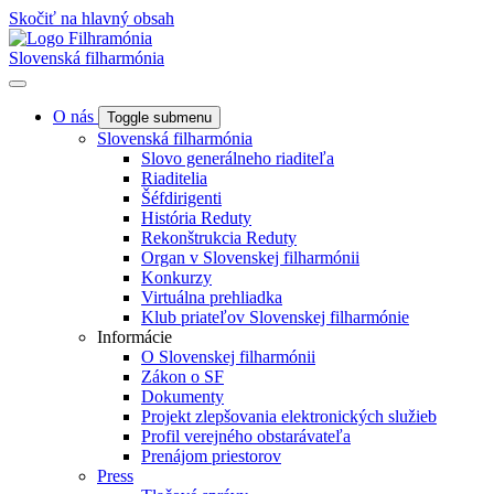
Skočiť na hlavný obsah
Slovenská filharmónia
O nás
Toggle submenu
Slovenská filharmónia
Slovo generálneho riaditeľa
Riaditelia
Šéfdirigenti
História Reduty
Rekonštrukcia Reduty
Organ v Slovenskej filharmónii
Konkurzy
Virtuálna prehliadka
Klub priateľov Slovenskej filharmónie
Informácie
O Slovenskej filharmónii
Zákon o SF
Dokumenty
Projekt zlepšovania elektronických služieb
Profil verejného obstarávateľa
Prenájom priestorov
Press