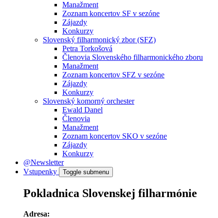
Manažment
Zoznam koncertov SF v sezóne
Zájazdy
Konkurzy
Slovenský filharmonický zbor (SFZ)
Petra Torkošová
Členovia Slovenského filharmonického zboru
Manažment
Zoznam koncertov SFZ v sezóne
Zájazdy
Konkurzy
Slovenský komorný orchester
Ewald Danel
Členovia
Manažment
Zoznam koncertov SKO v sezóne
Zájazdy
Konkurzy
@Newsletter
Vstupenky
Toggle submenu
Pokladnica Slovenskej filharmónie
Adresa: