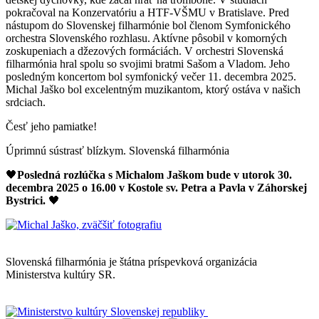
pokračoval na Konzervatóriu a HTF-VŠMU v Bratislave. Pred
nástupom do Slovenskej filharmónie bol členom Symfonického
orchestra Slovenského rozhlasu. Aktívne pôsobil v komorných
zoskupeniach a džezových formáciách. V orchestri Slovenská
filharmónia hral spolu so svojimi bratmi Sašom a Vladom. Jeho
posledným koncertom bol symfonický večer 11. decembra 2025.
Michal Jaško bol excelentným muzikantom, ktorý ostáva v našich
srdciach.
Česť jeho pamiatke!
Úprimnú sústrasť blízkym. Slovenská filharmónia
🖤
Posledná rozlúčka s Michalom Jaškom bude v utorok 30.
decembra 2025 o 16.00 v Kostole sv. Petra a Pavla v Záhorskej
Bystrici.
🖤
Mapa stránok
Slovenská filharmónia je štátna príspevková organizácia
Ministerstva kultúry SR.
Vyhlásenie o prístupnosti
Informácie o spracúvaní osobných údajov