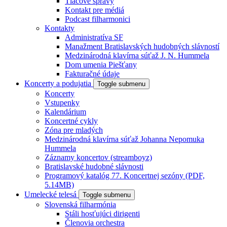
Tlačové správy
Kontakt pre médiá
Podcast filharmonici
Kontakty
Administratíva SF
Manažment Bratislavských hudobných slávností
Medzinárodná klavírna súťaž J. N. Hummela
Dom umenia Piešťany
Fakturačné údaje
Koncerty a podujatia
Toggle submenu
Koncerty
Vstupenky
Kalendárium
Koncertné cykly
Zóna pre mladých
Medzinárodná klavírna súťaž Johanna Nepomuka
Hummela
Záznamy koncertov (streamboyz)
Bratislavské hudobné slávnosti
Programový katalóg 77. Koncertnej sezóny (PDF,
5.14MB)
Umelecké telesá
Toggle submenu
Slovenská filharmónia
Stáli hosťujúci dirigenti
Členovia orchestra