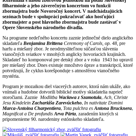
Rozehnala s našou zborovou jednotkou na pódiu Slovenskej
filharmónie a jeho záverečným koncertom vo funkcii
zbormajstra bude Novoročný koncert. V nadchádzajúcich
sezónach bude v spolupráci pokračovať ako hosťujúci
zbormajster a post hlavného zbormajstra bude zastávať v
Opere Slovenského národného divadla.
Na programe nedeľného koncertu zaznie jedinečné dielo anglického
skladateľa
Benjamina Brittena
Ceremony of Carols, op. 48,
pre
harfu a miešaný zbor
.
Je neodmysliteľnou súčasťou slávenia
vianočných sviatkov v mnohých anglicky hovoriacich krajinách.
Skladateľ ho komponoval pre detský zbor a v roku 1943 ho upravil
pre miešaný zbor. Dnes existuje množstvo úprav a transkripcií, ktoré
potvrdzujú, že cyklus korešponduje s atmosférou vianočného
mystéria.
Program je mozaikou diel viacerých autorov, ktorá nám ukáže, ako
vnímali a hudobne dotvorili biblické motívy skladatelia naprieč
storočiami. Zaznie
Modlitba
Wacława z Szamotuła
,
Ach, Christe
Jesu Kindelein
Zachariáša Zarevúckeho
,
In nativitate Domini
Marca-Antoina Charpentiera
,
Tota pulchra es
Antona Brucknera
,
Magnificat a De profundis
Arva Pärta
, zaradením ktorých si
pripomenieme 90. narodeniny estónskeho skladateľa.