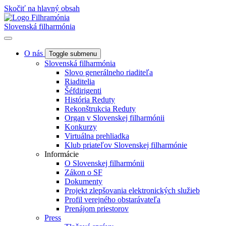
Skočiť na hlavný obsah
Slovenská filharmónia
O nás
Toggle submenu
Slovenská filharmónia
Slovo generálneho riaditeľa
Riaditelia
Šéfdirigenti
História Reduty
Rekonštrukcia Reduty
Organ v Slovenskej filharmónii
Konkurzy
Virtuálna prehliadka
Klub priateľov Slovenskej filharmónie
Informácie
O Slovenskej filharmónii
Zákon o SF
Dokumenty
Projekt zlepšovania elektronických služieb
Profil verejného obstarávateľa
Prenájom priestorov
Press