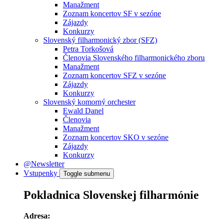
Manažment
Zoznam koncertov SF v sezóne
Zájazdy
Konkurzy
Slovenský filharmonický zbor (SFZ)
Petra Torkošová
Členovia Slovenského filharmonického zboru
Manažment
Zoznam koncertov SFZ v sezóne
Zájazdy
Konkurzy
Slovenský komorný orchester
Ewald Danel
Členovia
Manažment
Zoznam koncertov SKO v sezóne
Zájazdy
Konkurzy
@Newsletter
Vstupenky
Toggle submenu
Pokladnica Slovenskej filharmónie
Adresa: