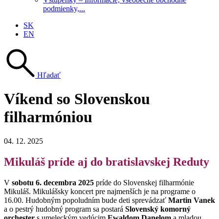
podmienky,...
SK
EN
Hľadať
Víkend so Slovenskou
filharmóniou
04. 12. 2025
Mikuláš príde aj do bratislavskej Reduty
V
sobotu 6. decembra 2025
príde do Slovenskej filharmónie
Mikuláš. Mikulášsky koncert pre najmenších je na programe o
16.00. Hudobným popoludním bude deti sprevádzať
Martin Vanek
a o pestrý hudobný program sa postará
Slovenský komorný
orchester
s umeleckým vedúcim
Ewaldom Danelom
a mladou