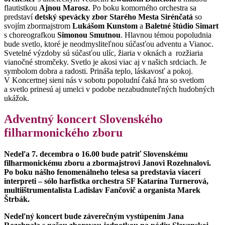
flautistkou
Ajnou Marosz
. Po boku komorného orchestra sa
predstaví
detský spevácky zbor Starého Mesta Sirénčatá
so
svojím zbormajstrom
Lukášom Kunstom
a
Baletné štúdio Simart
s choreografkou
Simonou Smutnou
. Hlavnou témou popoludnia
bude svetlo, ktoré je neodmysliteľnou súčasťou adventu a Vianoc.
Svetelné výzdoby sú súčasťou ulíc, žiaria v oknách a rozžiaria
vianočné stromčeky. Svetlo je akosi viac aj v našich srdciach. Je
symbolom dobra a radosti. Prináša teplo, láskavosť a pokoj.
V Koncertnej sieni nás v sobotu popoludní čaká hra so svetlom
a svetlo prinesú aj umelci v podobe nezabudnuteľných hudobných
ukážok.
Adventný koncert Slovenského
filharmonického zboru
Nedeľa 7. decembra o 16.00 bude patriť Slovenskému
filharmonickému zboru a zbormajstrovi Janovi Rozehnalovi.
Po boku nášho fenomenálneho telesa sa predstavia viacerí
interpreti – sólo harfistka orchestra SF Katarína Turnerová,
multiištrumentalista Ladislav Fančovič a organista Marek
Štrbák.
Nedeľný koncert bude záverečným vystúpením Jana