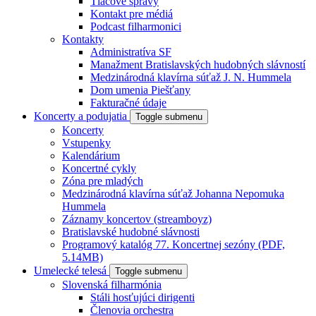
Tlačové správy
Kontakt pre médiá
Podcast filharmonici
Kontakty
Administratíva SF
Manažment Bratislavských hudobných slávností
Medzinárodná klavírna súťaž J. N. Hummela
Dom umenia Piešťany
Fakturačné údaje
Koncerty a podujatia
Toggle submenu
Koncerty
Vstupenky
Kalendárium
Koncertné cykly
Zóna pre mladých
Medzinárodná klavírna súťaž Johanna Nepomuka
Hummela
Záznamy koncertov (streamboyz)
Bratislavské hudobné slávnosti
Programový katalóg 77. Koncertnej sezóny (PDF,
5.14MB)
Umelecké telesá
Toggle submenu
Slovenská filharmónia
Stáli hosťujúci dirigenti
Členovia orchestra