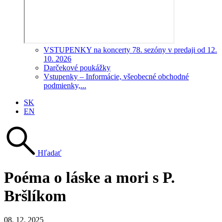
VSTUPENKY na koncerty 78. sezóny v predaji od 12.
10. 2026
Darčekové poukážky
Vstupenky – Informácie, všeobecné obchodné
podmienky,...
SK
EN
Hľadať
Poéma o láske a mori s P.
Bršlíkom
08. 12. 2025