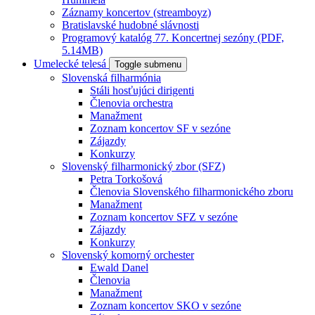
Záznamy koncertov (streamboyz)
Bratislavské hudobné slávnosti
Programový katalóg 77. Koncertnej sezóny (PDF,
5.14MB)
Umelecké telesá
Toggle submenu
Slovenská filharmónia
Stáli hosťujúci dirigenti
Členovia orchestra
Manažment
Zoznam koncertov SF v sezóne
Zájazdy
Konkurzy
Slovenský filharmonický zbor (SFZ)
Petra Torkošová
Členovia Slovenského filharmonického zboru
Manažment
Zoznam koncertov SFZ v sezóne
Zájazdy
Konkurzy
Slovenský komorný orchester
Ewald Danel
Členovia
Manažment
Zoznam koncertov SKO v sezóne