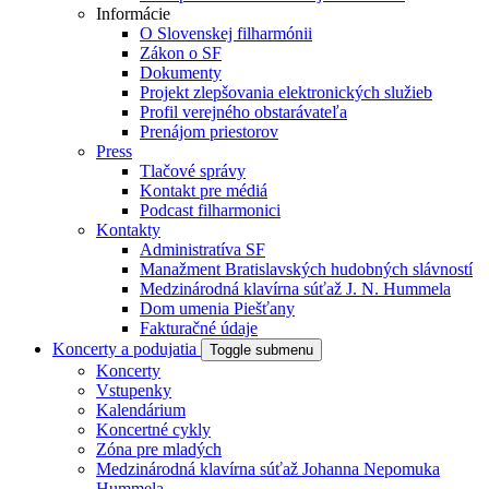
Informácie
O Slovenskej filharmónii
Zákon o SF
Dokumenty
Projekt zlepšovania elektronických služieb
Profil verejného obstarávateľa
Prenájom priestorov
Press
Tlačové správy
Kontakt pre médiá
Podcast filharmonici
Kontakty
Administratíva SF
Manažment Bratislavských hudobných slávností
Medzinárodná klavírna súťaž J. N. Hummela
Dom umenia Piešťany
Fakturačné údaje
Koncerty a podujatia
Toggle submenu
Koncerty
Vstupenky
Kalendárium
Koncertné cykly
Zóna pre mladých
Medzinárodná klavírna súťaž Johanna Nepomuka
Hummela