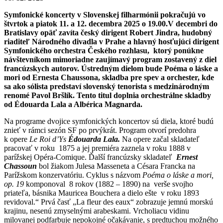
Symfonické koncerty v Slovenskej filharmónii pokračujú vo
štvrtok a piatok 11. a 12. decembra 2025 o 19.00.V decembri do
Bratislavy opäť zavíta český dirigent Robert Jindra, hudobný
riaditeľ Národného divadla v Prahe a hlavný hosťujúci dirigent
Symfonického orchestra Českého rozhlasu, ktorý ponúkne
návštevníkom mimoriadne zaujímavý program zostavený z diel
francúzskych autorov. Ústredným dielom bude Poéma o láske a
mori od Ernesta Chaussona, skladba pre spev a orchester, kde
sa ako sólista predstaví slovenský tenorista s medzinárodným
renomé Pavol Bršlík. Tento titul doplnia orchestrálne skladby
od Édouarda Lala a Albérica Magnarda.
Na programe dvojice symfonických koncertov sú diela, ktoré budú
znieť v rámci sezón SF po prvýkrát. Program otvorí predohra
k opere
Le Roi d’Ys
Édouarda Lala.
Na opere začal skladateľ
pracovať v roku 1875 a jej premiéra zaznela v roku 1888 v
parížskej Opéra-Comique. Ďalší francúzsky skladateľ
Ernest
Chassoun
bol žiakom Julesa Masseneta a Césara Francka na
Parížskom konzervatóriu. Cyklus s názvom
Poéma o láske a mori,
op. 19
komponoval 8 rokov (1882 – 1890) na verše svojho
priateľa, básnika Mauricea Bouchera a dielo ešte v roku 1893
revidoval.“ Prvá časť „La fleur des eaux“ zobrazuje jemnú morskú
krajinu, nesenú zmyselnými arabeskami. Vrcholiacu vidinu
milovanej podfarbuje nepokojné očakávanie, s predtuchou možného