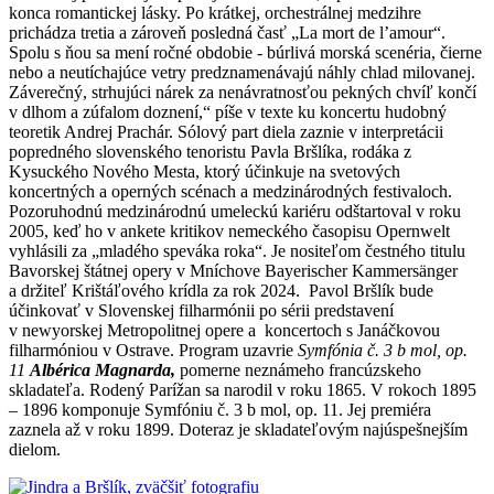
konca romantickej lásky. Po krátkej, orchestrálnej medzihre
prichádza tretia a zároveň posledná časť „La mort de l’amour“.
Spolu s ňou sa mení ročné obdobie - búrlivá morská scenéria, čierne
nebo a neutíchajúce vetry predznamenávajú náhly chlad milovanej.
Záverečný, strhujúci nárek za nenávratnosťou pekných chvíľ končí
v dlhom a zúfalom doznení,“ píše v texte ku koncertu hudobný
teoretik Andrej Prachár. Sólový part diela zaznie v interpretácii
popredného slovenského tenoristu Pavla Bršlíka, rodáka z
Kysuckého Nového Mesta, ktorý účinkuje na svetových
koncertných a operných scénach a medzinárodných festivaloch.
Pozoruhodnú medzinárodnú umeleckú kariéru odštartoval v roku
2005, keď ho v ankete kritikov nemeckého časopisu Opernwelt
vyhlásili za „mladého speváka roka“. Je nositeľom čestného titulu
Bavorskej štátnej opery v Mníchove Bayerischer Kammersänger
a držiteľ Krištáľového krídla za rok 2024. Pavol Bršlík bude
účinkovať v Slovenskej filharmónii po sérii predstavení
v newyorskej Metropolitnej opere a koncertoch s Janáčkovou
filharmóniou v Ostrave. Program uzavrie
Symfónia č. 3 b mol, op.
11
Albérica Magnarda,
pomerne neznámeho francúzskeho
skladateľa. Rodený Parížan sa narodil v roku 1865. V rokoch 1895
– 1896 komponuje Symfóniu č. 3 b mol, op. 11. Jej premiéra
zaznela až v roku 1899. Doteraz je skladateľovým najúspešnejším
dielom.