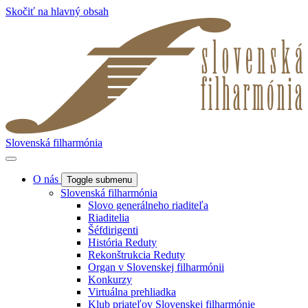
Skočiť na hlavný obsah
Slovenská filharmónia
O nás
Toggle submenu
Slovenská filharmónia
Slovo generálneho riaditeľa
Riaditelia
Šéfdirigenti
História Reduty
Rekonštrukcia Reduty
Organ v Slovenskej filharmónii
Konkurzy
Virtuálna prehliadka
Klub priateľov Slovenskej filharmónie