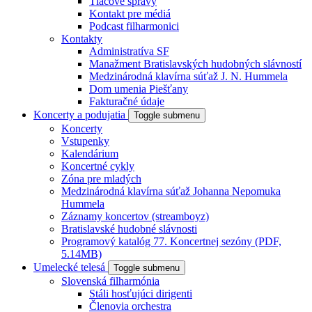
Tlačové správy
Kontakt pre médiá
Podcast filharmonici
Kontakty
Administratíva SF
Manažment Bratislavských hudobných slávností
Medzinárodná klavírna súťaž J. N. Hummela
Dom umenia Piešťany
Fakturačné údaje
Koncerty a podujatia
Toggle submenu
Koncerty
Vstupenky
Kalendárium
Koncertné cykly
Zóna pre mladých
Medzinárodná klavírna súťaž Johanna Nepomuka
Hummela
Záznamy koncertov (streamboyz)
Bratislavské hudobné slávnosti
Programový katalóg 77. Koncertnej sezóny (PDF,
5.14MB)
Umelecké telesá
Toggle submenu
Slovenská filharmónia
Stáli hosťujúci dirigenti
Členovia orchestra