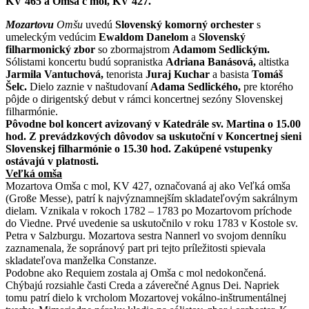
KV 465 a Omša c mol, KV 427.
Mozartovu
Omšu
uvedú
Slovenský komorný orchester
s
umeleckým vedúcim
Ewaldom Danelom
a
Slovenský
filharmonický zbor
so zbormajstrom
Adamom Sedlickým.
Sólistami koncertu budú sopranistka
Adriana Banásová,
altistka
Jarmila Vantuchová,
tenorista
Juraj Kuchar
a basista
Tomáš
Šelc.
Dielo zaznie v naštudovaní
Adama Sedlického,
pre ktorého
pôjde o dirigentský debut v rámci koncertnej sezóny Slovenskej
filharmónie.
Pôvodne bol koncert avizovaný v Katedrále sv. Martina o 15.00
hod. Z prevádzkových dôvodov sa uskutoční v Koncertnej sieni
Slovenskej filharmónie o 15.30 hod. Zakúpené vstupenky
ostávajú v platnosti.
Veľká omša
Mozartova Omša c mol, KV 427, označovaná aj ako Veľká omša
(Große Messe), patrí k najvýznamnejším skladateľovým sakrálnym
dielam. Vznikala v rokoch 1782 – 1783 po Mozartovom príchode
do Viedne. Prvé uvedenie sa uskutočnilo v roku 1783 v Kostole sv.
Petra v Salzburgu. Mozartova sestra Nannerl vo svojom denníku
zaznamenala, že sopránový part pri tejto príležitosti spievala
skladateľova manželka Constanze.
Podobne ako Requiem zostala aj Omša c mol nedokončená.
Chýbajú rozsiahle časti Creda a záverečné Agnus Dei. Napriek
tomu patrí dielo k vrcholom Mozartovej vokálno-inštrumentálnej