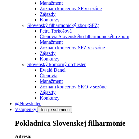
Manažment
Zoznam koncertov SF v sezóne
Zájazdy
Konkurzy
Slovenský filharmonický zbor (SFZ)
Petra Torkošová
Členovia Slovenského filharmonického zboru
Manažment
Zoznam koncertov SFZ v sezóne
Zájazdy
Konkurzy
Slovenský komorný orchester
Ewald Danel
Členovia
Manažment
Zoznam koncertov SKO v sezóne
Zájazdy
Konkurzy
@Newsletter
Vstupenky
Toggle submenu
Pokladnica Slovenskej filharmónie
Adresa: