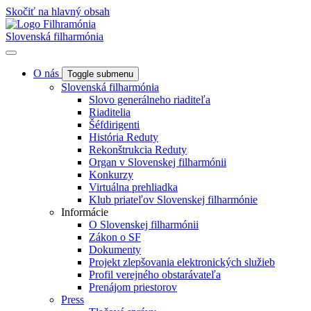
Skočiť na hlavný obsah
Slovenská filharmónia
O nás
Toggle submenu
Slovenská filharmónia
Slovo generálneho riaditeľa
Riaditelia
Šéfdirigenti
História Reduty
Rekonštrukcia Reduty
Organ v Slovenskej filharmónii
Konkurzy
Virtuálna prehliadka
Klub priateľov Slovenskej filharmónie
Informácie
O Slovenskej filharmónii
Zákon o SF
Dokumenty
Projekt zlepšovania elektronických služieb
Profil verejného obstarávateľa
Prenájom priestorov
Press