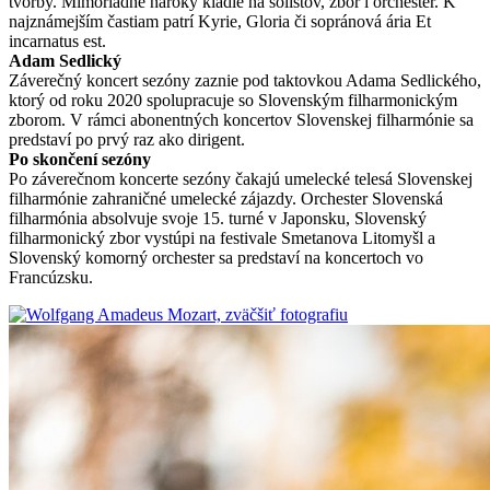
tvorby. Mimoriadne nároky kladie na sólistov, zbor i orchester. K
najznámejším častiam patrí Kyrie, Gloria či sopránová ária Et
incarnatus est.
Adam Sedlický
Záverečný koncert sezóny zaznie pod taktovkou Adama Sedlického,
ktorý od roku 2020 spolupracuje so Slovenským filharmonickým
zborom. V rámci abonentných koncertov Slovenskej filharmónie sa
predstaví po prvý raz ako dirigent.
Po skončení sezóny
Po záverečnom koncerte sezóny čakajú umelecké telesá Slovenskej
filharmónie zahraničné umelecké zájazdy. Orchester Slovenská
filharmónia absolvuje svoje 15. turné v Japonsku, Slovenský
filharmonický zbor vystúpi na festivale Smetanova Litomyšl a
Slovenský komorný orchester sa predstaví na koncertoch vo
Francúzsku.