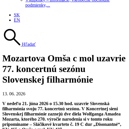
podmienky,...
SK
EN
Hľadať
Mozartova Omša c mol uzavrie
77. koncertnú sezónu
Slovenskej filharmónie
13. 06. 2026
V nedeľu 21. júna 2026 o 15.30 hod. uzavrie Slovenská
filharmónia svoju 77. koncertnú sezónu. V Koncertnej sieni
Slovenskej filharmónie zaznejú dve diela Wolfganga Amadea
Mozarta, ktorého 270. výročie narodenia si v tomto roku
pripomíname – Sláčikové kvarteto č. 19 C dur „Disonantné“,