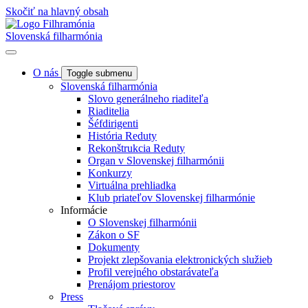
Skočiť na hlavný obsah
Slovenská filharmónia
O nás
Toggle submenu
Slovenská filharmónia
Slovo generálneho riaditeľa
Riaditelia
Šéfdirigenti
História Reduty
Rekonštrukcia Reduty
Organ v Slovenskej filharmónii
Konkurzy
Virtuálna prehliadka
Klub priateľov Slovenskej filharmónie
Informácie
O Slovenskej filharmónii
Zákon o SF
Dokumenty
Projekt zlepšovania elektronických služieb
Profil verejného obstarávateľa
Prenájom priestorov
Press