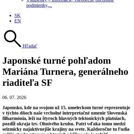
podmienky,...
SK
EN
Hľadať
Japonské turné pohľadom
Mariána Turnera, generálneho
riaditeľa SF
06. 07. 2026
Japonsko, kde na svojom už 15. umeleckom turné reprezentuje
v týchto dňoch naše vrcholné interpretačné umenie Slovenská
filharmónia, leží na štyroch hlavných tektonických platniach,
pozdĺž okraja tzv. Ohnivého kruhu. Patrí vďaka tomu medzi
seizmicky najaktívnejšie krajiny na svete. Každoročne tu ľudia