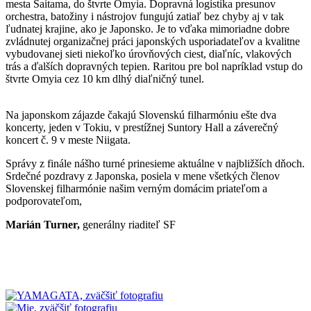
mesta Saitama, do štvrte Omyia. Dopravná logistika presunov
orchestra, batožiny i nástrojov fungujú zatiaľ bez chyby aj v tak
ľudnatej krajine, ako je Japonsko. Je to vďaka mimoriadne dobre
zvládnutej organizačnej práci japonských usporiadateľov a kvalitne
vybudovanej sieti niekoľko úrovňových ciest, diaľníc, vlakových
trás a ďalších dopravných tepien. Raritou pre bol napríklad vstup do
štvrte Omyia cez 10 km dlhý diaľničný tunel.
Na japonskom zájazde čakajú Slovenskú filharmóniu ešte dva
koncerty, jeden v Tokiu, v prestížnej Suntory Hall a záverečný
koncert č. 9 v meste Niigata.
Správy z finále nášho turné prinesieme aktuálne v najbližších dňoch.
Srdečné pozdravy z Japonska, posiela v mene všetkých členov
Slovenskej filharmónie našim verným domácim priateľom a
podporovateľom,
Marián Turner,
generálny riaditeľ SF