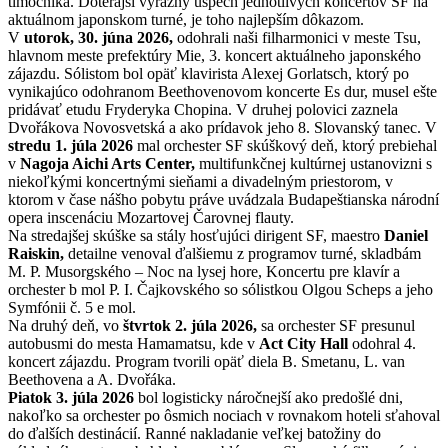
tlmočníka. Doterajší výrazný úspech jednotlivých koncertov SF na
aktuálnom japonskom turné, je toho najlepším dôkazom.
V
utorok, 30. júna 2026,
odohrali naši filharmonici v meste Tsu,
hlavnom meste prefektúry Mie, 3. koncert aktuálneho japonského
zájazdu. Sólistom bol opäť klavirista Alexej Gorlatsch, ktorý po
vynikajúco odohranom Beethovenovom koncerte Es dur, musel ešte
pridávať etudu Fryderyka Chopina. V druhej polovici zaznela
Dvořákova Novosvetská a ako prídavok jeho 8. Slovanský tanec. V
stredu 1. júla 2026
mal orchester SF skúškový deň, ktorý prebiehal
v
Nagoja Aichi Arts Center,
multifunkčnej kultúrnej ustanovizni s
niekoľkými koncertnými sieňami a divadelným priestorom, v
ktorom v čase nášho pobytu práve uvádzala Budapeštianska národní
opera inscenáciu Mozartovej Čarovnej flauty.
Na stredajšej skúške sa stály hosťujúci dirigent SF, maestro
Daniel
Raiskin,
detailne venoval ďalšiemu z programov turné, skladbám
M. P. Musorgského – Noc na lysej hore, Koncertu pre klavír a
orchester b mol P. I. Čajkovského so sólistkou Olgou Scheps a jeho
Symfónii č. 5 e mol.
Na druhý deň, vo
štvrtok 2. júla 2026,
sa orchester SF presunul
autobusmi do mesta Hamamatsu, kde v
Act City Hall
odohral 4.
koncert zájazdu. Program tvorili opäť diela B. Smetanu, L. van
Beethovena a A. Dvořáka.
Piatok 3. júla 2026
bol logisticky náročnejší ako predošlé dni,
nakoľko sa orchester po ôsmich nociach v rovnakom hoteli sťahoval
do ďalších destinácií. Ranné nakladanie veľkej batožiny do