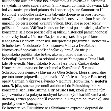
nákladného auta prebehlo bez problémov a Slovenská filharmónia
sa vydala na cestu supervlakom Shinkanzen do mesta Odawara, kde
bol zo stanice prechod priamo do koncertnej siene Sannomaru Hall.
Rýchlosť a pohodlie cestovania takýmto dopravným prostriedkom
umožňuje nielen presuny na veľké vzdialenosti v kratšom čase, ale
umožní po ceste podať kvalitný výkon, ktorý nie je poznačený
prílišnou únavou. Väčšina členov orchestra si po akustickej skúške v
koncertnej sále bola pozrieť ešte aj blízku historickú pamätihodnosť,
stredoveký hrad z 15. storočia, jeden z najstarších v prefektúre
Kanagawa i v celom Japonsku. Interpretácia programu 5. koncertu –
Schubertova Nedokončená, Smetanova Vltava a Dvořákova
Novosvetská vyvolala nadšené výkriky bravó, čo nie je u
japonského publika také bežné, ako napríklad u nás doma.
Sobotňajší koncert č. 6 sa odohral v meste Yamagata v Tersa Hall,
kde SF uviedla Musorgského Noc na lysej hore, Čajkovského
Koncert pre klavír a orchester b mol a Symfóniu č. 5 e mol.
Sólistkou bola nemecká klaviristka Olga Scheps, ktorá si špeciálne
pre toto turné pripravila aj prídavok – Variácie na témy z Bizetovej
opery Carmen, v úprave slávneho Vladimira Horowitza. V
nedeľu
ráno,
5. júla,
sme sa presunuli autobusmi do Fukushimy, kde v
koncertnej sieni
Fukushima City Music Hall,
ktorá je raritná tým,
že je zvnútra celá pokrytá modrými keramickými kachličkami a nie
drevom, zaznel popoludňajší koncert č. 7. Program bol rovnaký, ako
predošlý deň v Yamagate.
Po koncerte vo Fukushime nás Shinkanzen expresne dopravil do