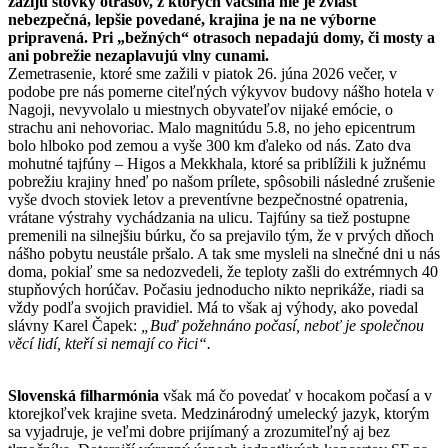
zažijú stovky otrasov, z ktorých väčšina nie je zvlášť
nebezpečná, lepšie povedané, krajina je na ne výborne
pripravená. Pri „bežných“ otrasoch nepadajú domy, či mosty a
ani pobrežie nezaplavujú vlny cunami.
Zemetrasenie, ktoré sme zažili v piatok 26. júna 2026 večer, v
podobe pre nás pomerne citeľných výkyvov budovy nášho hotela v
Nagoji, nevyvolalo u miestnych obyvateľov nijaké emócie, o
strachu ani nehovoriac. Malo magnitúdu 5.8, no jeho epicentrum
bolo hlboko pod zemou a vyše 300 km ďaleko od nás. Zato dva
mohutné tajfúny – Higos a Mekkhala, ktoré sa priblížili k južnému
pobrežiu krajiny hneď po našom prílete, spôsobili následné zrušenie
vyše dvoch stoviek letov a preventívne bezpečnostné opatrenia,
vrátane výstrahy vychádzania na ulicu. Tajfúny sa tiež postupne
premenili na silnejšiu búrku, čo sa prejavilo tým, že v prvých dňoch
nášho pobytu neustále pršalo. A tak sme mysleli na slnečné dni u nás
doma, pokiaľ sme sa nedozvedeli, že teploty zašli do extrémnych 40
stupňových horúčav. Počasiu jednoducho nikto neprikáže, riadi sa
vždy podľa svojich pravidiel. Má to však aj výhody, ako povedal
slávny Karel Čapek:
„Buď požehnáno počasí, neboť je společnou
věcí lidí, kteří si nemají co řici“.
Slovenská filharmónia
však má čo povedať v hocakom počasí a v
ktorejkoľvek krajine sveta. Medzinárodný umelecký jazyk, ktorým
sa vyjadruje, je veľmi dobre prijímaný a zrozumiteľný aj bez