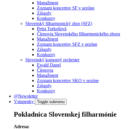
Manažment
Zoznam koncertov SF v sezóne
Zájazdy
Konkurzy
Slovenský filharmonický zbor (SFZ)
Petra Torkošová
Členovia Slovenského filharmonického zboru
Manažment
Zoznam koncertov SFZ v sezóne
Zájazdy
Konkurzy
Slovenský komorný orchester
Ewald Danel
Členovia
Manažment
Zoznam koncertov SKO v sezóne
Zájazdy
Konkurzy
@Newsletter
Vstupenky
Toggle submenu
Pokladnica Slovenskej filharmónie
Adresa: