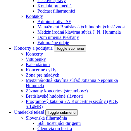
Tlačové správy
Kontakt pre médiá
Podcast filharmonici
Kontakty
Administratíva SF
Manažment Bratislavských hudobných slávností
Medzinárodná klavírna súťaž J. N. Hummela
Dom umenia Piešťany
Fakturačné údaje
Koncerty a podujatia
Toggle submenu
Koncerty
Vstupenky
Kalendárium
Koncertné cykly
Zóna pre mladých
Medzinárodná klavírna súťaž Johanna Nepomuka
Hummela
Záznamy koncertov (streamboyz)
Bratislavské hudobné slávnosti
Programový katalóg 77. Koncertnej sezóny (PDF,
5.14MB)
Umelecké telesá
Toggle submenu
Slovenská filharmónia
Stáli hosťujúci dirigenti
Členovia orchestra