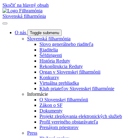
Skočiť na hlavný obsah
Slovenská filharmónia
O nás
Toggle submenu
Slovenská filharmónia
Slovo generálneho riaditeľa
Riaditelia
Šéfdirigenti
História Reduty
Rekonštrukcia Reduty
Organ v Slovenskej filharmónii
Konkurzy
Virtuálna prehliadka
Klub priateľov Slovenskej filharmónie
Informácie
O Slovenskej filharmónii
Zákon o SF
Dokumenty
Projekt zlepšovania elektronických služieb
Profil verejného obstarávateľa
Prenájom priestorov
Press