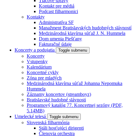
Tlačové správy
Kontakt pre médiá
Podcast filharmonici
Kontakty
Administratíva SF
Manažment Bratislavských hudobných slávností
Medzinárodná klavírna súťaž J. N. Hummela
Dom umenia Piešťany
Fakturačné údaje
Koncerty a podujatia
Toggle submenu
Koncerty
Vstupenky
Kalendárium
Koncertné cykly
Zóna pre mladých
Medzinárodná klavírna súťaž Johanna Nepomuka
Hummela
Záznamy koncertov (streamboyz)
Bratislavské hudobné slávnosti
Programový katalóg 77. Koncertnej sezóny (PDF,
5.14MB)
Umelecké telesá
Toggle submenu
Slovenská filharmónia
Stáli hosťujúci dirigenti
Členovia orchestra