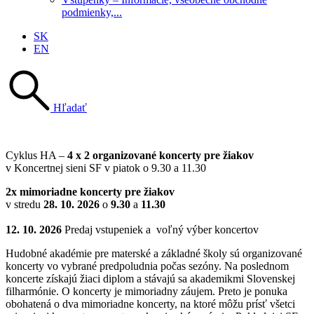
podmienky,...
SK
EN
Hľadať
Cyklus HA –
4 x 2 organizované koncerty pre žiakov
v Koncertnej sieni SF v piatok o 9.30 a 11.30
2x mimoriadne koncerty pre žiakov
v stredu
28. 10. 2026
o
9.30
a
11.30
12. 10. 2026
Predaj vstupeniek a voľný výber koncertov
Hudobné akadémie pre materské a základné školy sú organizované
koncerty vo vybrané predpoludnia počas sezóny. Na poslednom
koncerte získajú žiaci diplom a stávajú sa akademikmi Slovenskej
filharmónie. O koncerty je mimoriadny záujem. Preto je ponuka
obohatená o dva mimoriadne koncerty, na ktoré môžu prísť všetci