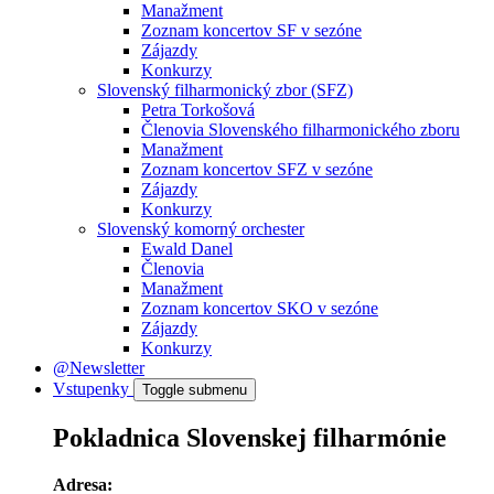
Manažment
Zoznam koncertov SF v sezóne
Zájazdy
Konkurzy
Slovenský filharmonický zbor (SFZ)
Petra Torkošová
Členovia Slovenského filharmonického zboru
Manažment
Zoznam koncertov SFZ v sezóne
Zájazdy
Konkurzy
Slovenský komorný orchester
Ewald Danel
Členovia
Manažment
Zoznam koncertov SKO v sezóne
Zájazdy
Konkurzy
@Newsletter
Vstupenky
Toggle submenu
Pokladnica Slovenskej filharmónie
Adresa: