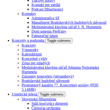
Tlačové správy
Kontakt pre médiá
Podcast filharmonici
Kontakty
Administratíva SF
Manažment Bratislavských hudobných slávností
Medzinárodná klavírna súťaž J. N. Hummela
Dom umenia Piešťany
Fakturačné údaje
Koncerty a podujatia
Toggle submenu
Koncerty
Vstupenky
Kalendárium
Koncertné cykly
Zóna pre mladých
Medzinárodná klavírna súťaž Johanna Nepomuka
Hummela
Záznamy koncertov (streamboyz)
Bratislavské hudobné slávnosti
Programový katalóg 77. Koncertnej sezóny (PDF,
5.14MB)
Umelecké telesá
Toggle submenu
Slovenská filharmónia
Stáli hosťujúci dirigenti
Členovia orchestra