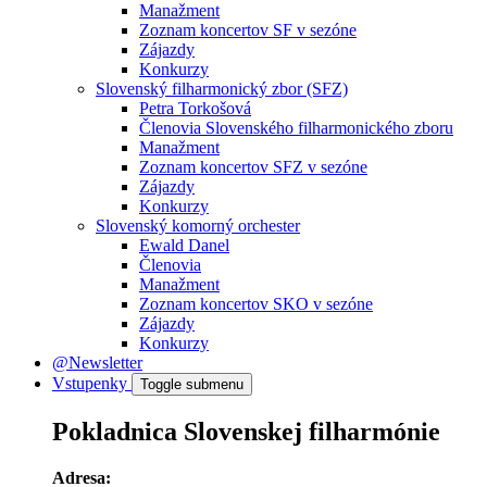
Manažment
Zoznam koncertov SF v sezóne
Zájazdy
Konkurzy
Slovenský filharmonický zbor (SFZ)
Petra Torkošová
Členovia Slovenského filharmonického zboru
Manažment
Zoznam koncertov SFZ v sezóne
Zájazdy
Konkurzy
Slovenský komorný orchester
Ewald Danel
Členovia
Manažment
Zoznam koncertov SKO v sezóne
Zájazdy
Konkurzy
@Newsletter
Vstupenky
Toggle submenu
Pokladnica Slovenskej filharmónie
Adresa: