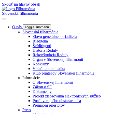
Skočiť na hlavný obsah
Slovenská filharmónia
O nás
Toggle submenu
Slovenská filharmónia
Slovo generálneho riaditeľa
Riaditelia
Šéfdirigenti
História Reduty
Rekonštrukcia Reduty
Organ v Slovenskej filharmónii
Konkurzy
Virtuálna prehliadka
Klub priateľov Slovenskej filharmónie
Informácie
O Slovenskej filharmónii
Zákon o SF
Dokumenty
Projekt zlepšovania elektronických služieb
Profil verejného obstarávateľa
Prenájom priestorov
Press