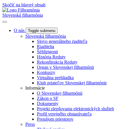
Skočiť na hlavný obsah
Slovenská filharmónia
O nás
Toggle submenu
Slovenská filharmónia
Slovo generálneho riaditeľa
Riaditelia
Šéfdirigenti
História Reduty
Rekonštrukcia Reduty
Organ v Slovenskej filharmónii
Konkurzy
Virtuálna prehliadka
Klub priateľov Slovenskej filharmónie
Informácie
O Slovenskej filharmónii
Zákon o SF
Dokumenty
Projekt zlepšovania elektronických služieb
Profil verejného obstarávateľa
Prenájom priestorov
Press