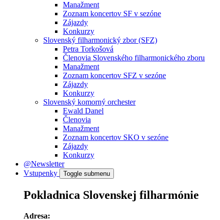
Manažment
Zoznam koncertov SF v sezóne
Zájazdy
Konkurzy
Slovenský filharmonický zbor (SFZ)
Petra Torkošová
Členovia Slovenského filharmonického zboru
Manažment
Zoznam koncertov SFZ v sezóne
Zájazdy
Konkurzy
Slovenský komorný orchester
Ewald Danel
Členovia
Manažment
Zoznam koncertov SKO v sezóne
Zájazdy
Konkurzy
@Newsletter
Vstupenky
Toggle submenu
Pokladnica Slovenskej filharmónie
Adresa: