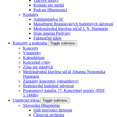
Tlačové správy
Kontakt pre médiá
Podcast filharmonici
Kontakty
Administratíva SF
Manažment Bratislavských hudobných slávností
Medzinárodná klavírna súťaž J. N. Hummela
Dom umenia Piešťany
Fakturačné údaje
Koncerty a podujatia
Toggle submenu
Koncerty
Vstupenky
Kalendárium
Koncertné cykly
Zóna pre mladých
Medzinárodná klavírna súťaž Johanna Nepomuka
Hummela
Záznamy koncertov (streamboyz)
Bratislavské hudobné slávnosti
Programový katalóg 77. Koncertnej sezóny (PDF,
5.14MB)
Umelecké telesá
Toggle submenu
Slovenská filharmónia
Stáli hosťujúci dirigenti
Členovia orchestra