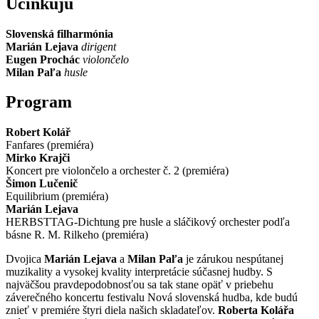
Účinkujú
Slovenská filharmónia
Marián Lejava
dirigent
Eugen Prochác
violončelo
Milan Paľa
husle
Program
Robert Kolář
Fanfares (premiéra)
Mirko Krajči
Koncert pre violončelo a orchester č. 2 (premiéra)
Šimon Lučenič
Equilibrium (premiéra)
Marián Lejava
HERBSTTAG-Dichtung pre husle a sláčikový orchester podľa
básne R. M. Rilkeho (premiéra)
Dvojica
Marián Lejava
a
Milan Paľa
je zárukou nespútanej
muzikality a vysokej kvality interpretácie súčasnej hudby. S
najväčšou pravdepodobnosťou sa tak stane opäť v priebehu
záverečného koncertu festivalu Nová slovenská hudba, kde budú
znieť v premiére štyri diela našich skladateľov.
Roberta Kolářa