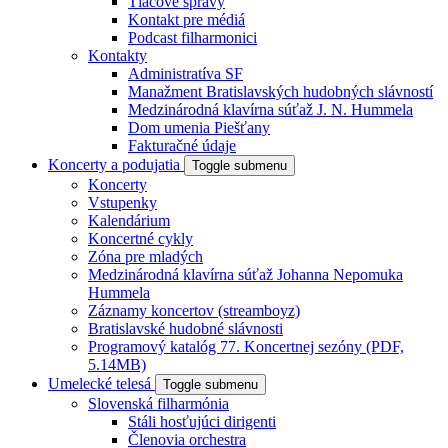
Tlačové správy
Kontakt pre médiá
Podcast filharmonici
Kontakty
Administratíva SF
Manažment Bratislavských hudobných slávností
Medzinárodná klavírna súťaž J. N. Hummela
Dom umenia Piešťany
Fakturačné údaje
Koncerty a podujatia
Toggle submenu
Koncerty
Vstupenky
Kalendárium
Koncertné cykly
Zóna pre mladých
Medzinárodná klavírna súťaž Johanna Nepomuka
Hummela
Záznamy koncertov (streamboyz)
Bratislavské hudobné slávnosti
Programový katalóg 77. Koncertnej sezóny (PDF,
5.14MB)
Umelecké telesá
Toggle submenu
Slovenská filharmónia
Stáli hosťujúci dirigenti
Členovia orchestra