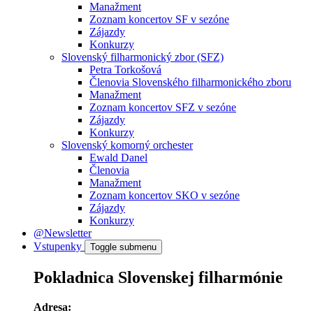
Manažment
Zoznam koncertov SF v sezóne
Zájazdy
Konkurzy
Slovenský filharmonický zbor (SFZ)
Petra Torkošová
Členovia Slovenského filharmonického zboru
Manažment
Zoznam koncertov SFZ v sezóne
Zájazdy
Konkurzy
Slovenský komorný orchester
Ewald Danel
Členovia
Manažment
Zoznam koncertov SKO v sezóne
Zájazdy
Konkurzy
@Newsletter
Vstupenky
Toggle submenu
Pokladnica Slovenskej filharmónie
Adresa: