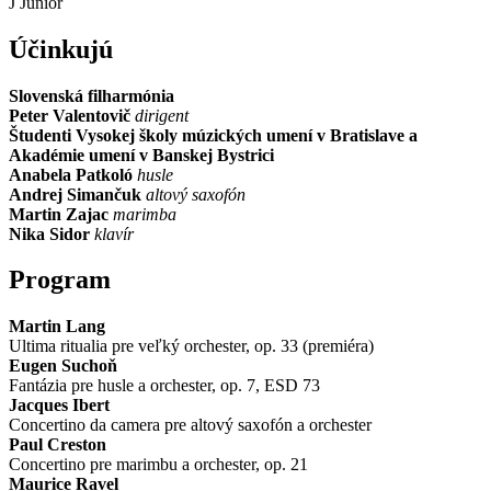
J Junior
Účinkujú
Slovenská filharmónia
Peter Valentovič
dirigent
Študenti Vysokej školy múzických umení v Bratislave a
Akadémie umení v Banskej Bystrici
Anabela Patkoló
husle
Andrej Simančuk
altový saxofón
Martin Zajac
marimba
Nika Sidor
klavír
Program
Martin Lang
Ultima ritualia pre veľký orchester, op. 33 (premiéra)
Eugen Suchoň
Fantázia pre husle a orchester, op. 7, ESD 73
Jacques Ibert
Concertino da camera pre altový saxofón a orchester
Paul Creston
Concertino pre marimbu a orchester, op. 21
Maurice Ravel