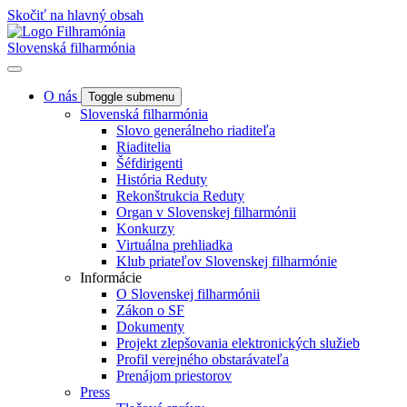
Skočiť na hlavný obsah
Slovenská filharmónia
O nás
Toggle submenu
Slovenská filharmónia
Slovo generálneho riaditeľa
Riaditelia
Šéfdirigenti
História Reduty
Rekonštrukcia Reduty
Organ v Slovenskej filharmónii
Konkurzy
Virtuálna prehliadka
Klub priateľov Slovenskej filharmónie
Informácie
O Slovenskej filharmónii
Zákon o SF
Dokumenty
Projekt zlepšovania elektronických služieb
Profil verejného obstarávateľa
Prenájom priestorov
Press