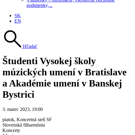
podmienky,...
SK
EN
Hľadať
Študenti Vysokej školy
múzických umení v Bratislave
a Akadémie umení v Banskej
Bystrici
3. marec 2023, 19:00
piatok
, Koncertná sieň SF
Slovenská filharmónia
Koncerty