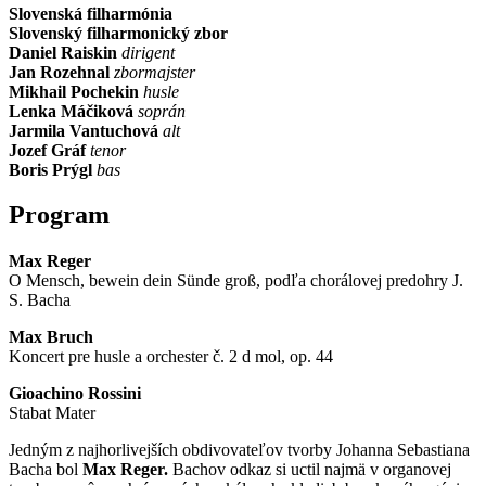
Slovenská filharmónia
Slovenský filharmonický zbor
Daniel Raiskin
dirigent
Jan Rozehnal
zbormajster
Mikhail Pochekin
husle
Lenka Máčiková
soprán
Jarmila Vantuchová
alt
Jozef Gráf
tenor
Boris Prýgl
bas
Program
Max Reger
O Mensch, bewein dein Sünde groß, podľa chorálovej predohry J.
S. Bacha
Max Bruch
Koncert pre husle a orchester č. 2 d mol, op. 44
Gioachino Rossini
Stabat Mater
Jedným z najhorlivejších obdivovateľov tvorby Johanna Sebastiana
Bacha bol
Max Reger.
Bachov odkaz si uctil najmä v organovej