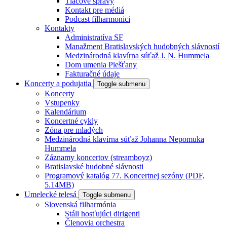
Tlačové správy
Kontakt pre médiá
Podcast filharmonici
Kontakty
Administratíva SF
Manažment Bratislavských hudobných slávností
Medzinárodná klavírna súťaž J. N. Hummela
Dom umenia Piešťany
Fakturačné údaje
Koncerty a podujatia
Toggle submenu
Koncerty
Vstupenky
Kalendárium
Koncertné cykly
Zóna pre mladých
Medzinárodná klavírna súťaž Johanna Nepomuka
Hummela
Záznamy koncertov (streamboyz)
Bratislavské hudobné slávnosti
Programový katalóg 77. Koncertnej sezóny (PDF,
5.14MB)
Umelecké telesá
Toggle submenu
Slovenská filharmónia
Stáli hosťujúci dirigenti
Členovia orchestra