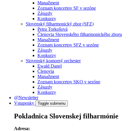
Manažment
Zoznam koncertov SF v sezóne
Zájazdy
Konkurzy
Slovenský filharmonický zbor (SFZ)
Petra Torkošová
Členovia Slovenského filharmonického zboru
Manažment
Zoznam koncertov SFZ v sezóne
Zájazdy
Konkurzy
Slovenský komorný orchester
Ewald Danel
Členovia
Manažment
Zoznam koncertov SKO v sezóne
Zájazdy
Konkurzy
@Newsletter
Vstupenky
Toggle submenu
Pokladnica Slovenskej filharmónie
Adresa: