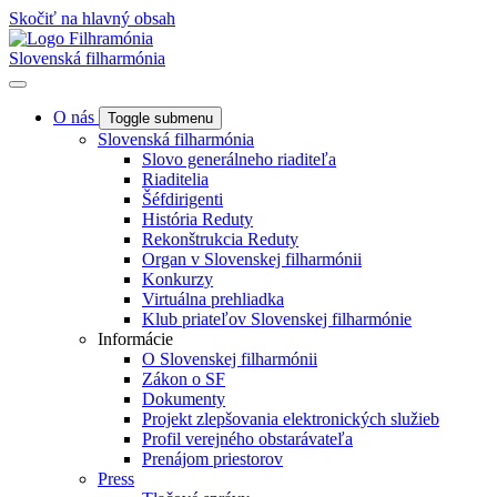
Skočiť na hlavný obsah
Slovenská filharmónia
O nás
Toggle submenu
Slovenská filharmónia
Slovo generálneho riaditeľa
Riaditelia
Šéfdirigenti
História Reduty
Rekonštrukcia Reduty
Organ v Slovenskej filharmónii
Konkurzy
Virtuálna prehliadka
Klub priateľov Slovenskej filharmónie
Informácie
O Slovenskej filharmónii
Zákon o SF
Dokumenty
Projekt zlepšovania elektronických služieb
Profil verejného obstarávateľa
Prenájom priestorov
Press