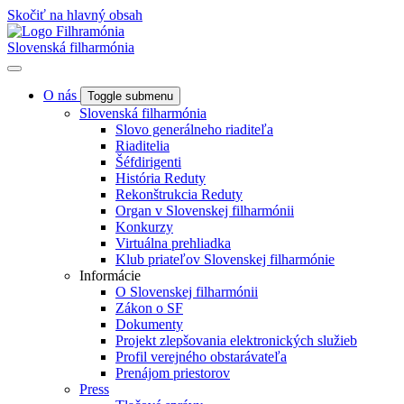
Skočiť na hlavný obsah
Slovenská filharmónia
O nás
Toggle submenu
Slovenská filharmónia
Slovo generálneho riaditeľa
Riaditelia
Šéfdirigenti
História Reduty
Rekonštrukcia Reduty
Organ v Slovenskej filharmónii
Konkurzy
Virtuálna prehliadka
Klub priateľov Slovenskej filharmónie
Informácie
O Slovenskej filharmónii
Zákon o SF
Dokumenty
Projekt zlepšovania elektronických služieb
Profil verejného obstarávateľa
Prenájom priestorov
Press