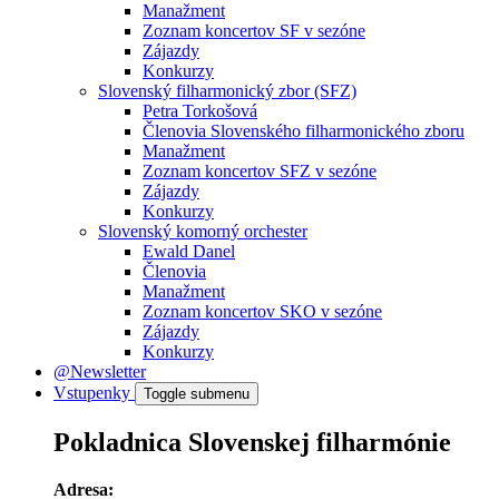
Manažment
Zoznam koncertov SF v sezóne
Zájazdy
Konkurzy
Slovenský filharmonický zbor (SFZ)
Petra Torkošová
Členovia Slovenského filharmonického zboru
Manažment
Zoznam koncertov SFZ v sezóne
Zájazdy
Konkurzy
Slovenský komorný orchester
Ewald Danel
Členovia
Manažment
Zoznam koncertov SKO v sezóne
Zájazdy
Konkurzy
@Newsletter
Vstupenky
Toggle submenu
Pokladnica Slovenskej filharmónie
Adresa: