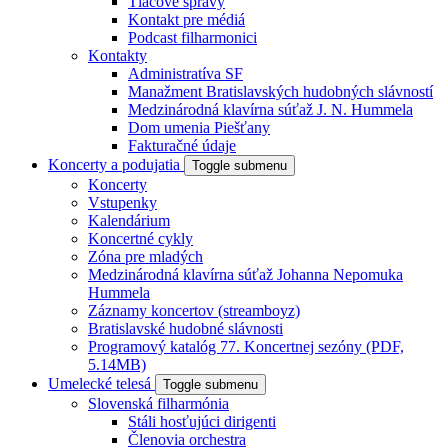
Tlačové správy
Kontakt pre médiá
Podcast filharmonici
Kontakty
Administratíva SF
Manažment Bratislavských hudobných slávností
Medzinárodná klavírna súťaž J. N. Hummela
Dom umenia Piešťany
Fakturačné údaje
Koncerty a podujatia
Toggle submenu
Koncerty
Vstupenky
Kalendárium
Koncertné cykly
Zóna pre mladých
Medzinárodná klavírna súťaž Johanna Nepomuka
Hummela
Záznamy koncertov (streamboyz)
Bratislavské hudobné slávnosti
Programový katalóg 77. Koncertnej sezóny (PDF,
5.14MB)
Umelecké telesá
Toggle submenu
Slovenská filharmónia
Stáli hosťujúci dirigenti
Členovia orchestra