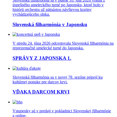
Slovenská filharmónia sa v piatok 10. júla 2026 vrátila z
úspešného umeleckého turné po Japonsku, ktoré bolo v
histórii orchestra už pätnástou návštevou krajiny
vychádzajúceho slnka.
Slovenská filharmónia v Japonsku
V stredu 24. júna 2026 odcestovala Slovenská filharmónia na
reprezentačné umelecké turné do Japonska.
SPRÁVY Z JAPONSKA 1.
Slovenská filharmónia sa v novej 78. sezóne pripojí ku
kultúrnej ponuke pre darcov krvi.
VĎAKA DARCOM KRVI
Vstupenky sú v predaji v pokladnici Slovenskej filharmónie
a online.