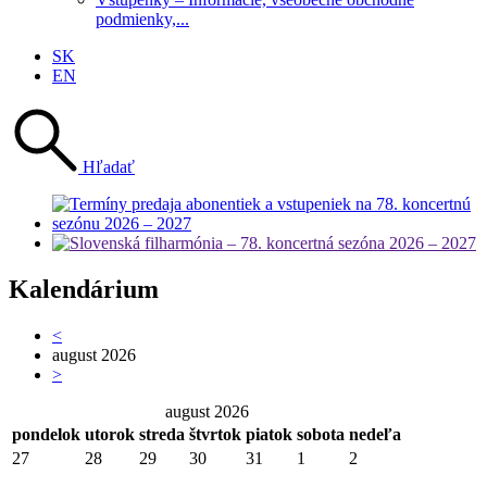
podmienky,...
SK
EN
Hľadať
Kalendárium
<
august 2026
>
august 2026
pondelok
utorok
streda
štvrtok
piatok
sobota
nedeľa
27
28
29
30
31
1
2