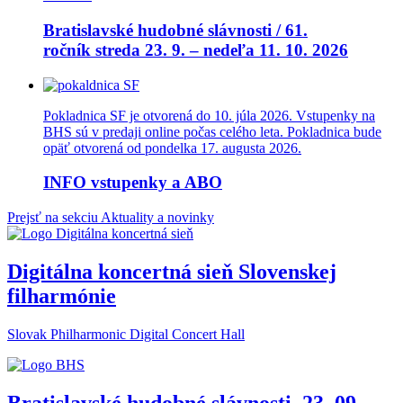
Bratislavské hudobné slávnosti / 61.
ročník streda 23. 9. – nedeľa 11. 10. 2026
Pokladnica SF je otvorená do 10. júla 2026. Vstupenky na
BHS sú v predaji online počas celého leta. Pokladnica bude
opäť otvorená od pondelka 17. augusta 2026.
INFO vstupenky a ABO
Prejsť na sekciu Aktuality a novinky
Digitálna koncertná sieň Slovenskej
filharmónie
Slovak Philharmonic Digital Concert Hall
Bratislavské hudobné slávnosti, 23 .09. –