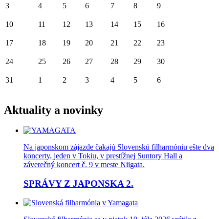
3
4
5
6
7
8
9
10
11
12
13
14
15
16
17
18
19
20
21
22
23
24
25
26
27
28
29
30
31
1
2
3
4
5
6
Aktuality a novinky
Na japonskom zájazde čakajú Slovenskú filharmóniu ešte dva
koncerty, jeden v Tokiu, v prestížnej Suntory Hall a
záverečný koncert č. 9 v meste Niigata.
SPRÁVY Z JAPONSKA 2.