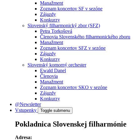
Manažment
Zoznam koncertov SF v sezóne
Zájazdy
Konkurzy
Slovenský filharmonický zbor (SFZ)
Petra Torkošová
Členovia Slovenského filharmonického zboru
Manažment
Zoznam koncertov SFZ v sezóne
Zájazdy
Konkurzy
Slovenský komorný orchester
Ewald Danel
Členovia
Manažment
Zoznam koncertov SKO v sezóne
Zájazdy
Konkurzy
@Newsletter
Vstupenky
Toggle submenu
Pokladnica Slovenskej filharmónie
Adresa: