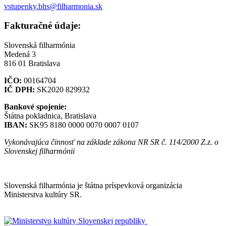
vstupenky.bhs@filharmonia.sk
Fakturačné údaje:
Slovenská filharmónia
Medená 3
816 01 Bratislava
IČO:
00164704
IČ DPH:
SK2020 829932
Bankové spojenie:
Štátna pokladnica, Bratislava
IBAN:
SK95 8180 0000 0070 0007 0107
Vykonávajúca činnosť na základe zákona NR SR č. 114/2000 Z.z. o
Slovenskej filharmónii
Mapa stránok
Slovenská filharmónia je štátna príspevková organizácia
Ministerstva kultúry SR.
Vyhlásenie o prístupnosti
Informácie o spracúvaní osobných údajov