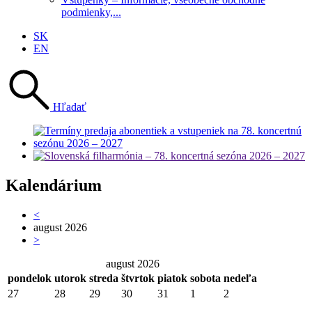
podmienky,...
SK
EN
Hľadať
Kalendárium
<
august 2026
>
august 2026
pondelok
utorok
streda
štvrtok
piatok
sobota
nedeľa
27
28
29
30
31
1
2