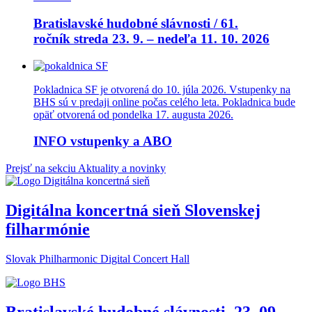
Bratislavské hudobné slávnosti / 61.
ročník streda 23. 9. – nedeľa 11. 10. 2026
Pokladnica SF je otvorená do 10. júla 2026. Vstupenky na
BHS sú v predaji online počas celého leta. Pokladnica bude
opäť otvorená od pondelka 17. augusta 2026.
INFO vstupenky a ABO
Prejsť na sekciu Aktuality a novinky
Digitálna koncertná sieň Slovenskej
filharmónie
Slovak Philharmonic Digital Concert Hall
Bratislavské hudobné slávnosti, 23 .09. –