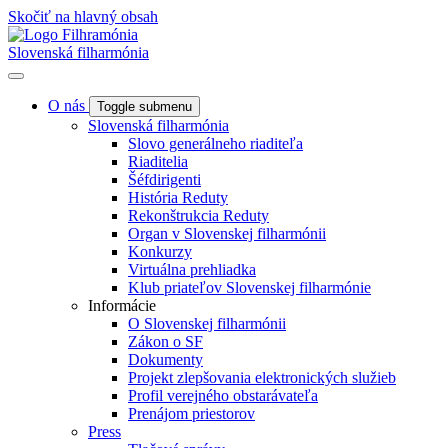
Skočiť na hlavný obsah
Slovenská filharmónia
O nás
Toggle submenu
Slovenská filharmónia
Slovo generálneho riaditeľa
Riaditelia
Šéfdirigenti
História Reduty
Rekonštrukcia Reduty
Organ v Slovenskej filharmónii
Konkurzy
Virtuálna prehliadka
Klub priateľov Slovenskej filharmónie
Informácie
O Slovenskej filharmónii
Zákon o SF
Dokumenty
Projekt zlepšovania elektronických služieb
Profil verejného obstarávateľa
Prenájom priestorov
Press