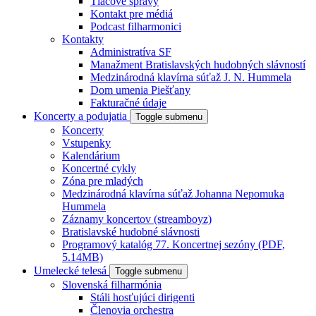
Tlačové správy
Kontakt pre médiá
Podcast filharmonici
Kontakty
Administratíva SF
Manažment Bratislavských hudobných slávností
Medzinárodná klavírna súťaž J. N. Hummela
Dom umenia Piešťany
Fakturačné údaje
Koncerty a podujatia
Toggle submenu
Koncerty
Vstupenky
Kalendárium
Koncertné cykly
Zóna pre mladých
Medzinárodná klavírna súťaž Johanna Nepomuka
Hummela
Záznamy koncertov (streamboyz)
Bratislavské hudobné slávnosti
Programový katalóg 77. Koncertnej sezóny (PDF,
5.14MB)
Umelecké telesá
Toggle submenu
Slovenská filharmónia
Stáli hosťujúci dirigenti
Členovia orchestra