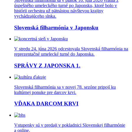
Slovenská filharmónia sa v piatok 10. júla 2026 vrátila z
úspešného umeleckého turné po Japonsku, ktoré bolo v
histórii orchestra už pätnástou návštevou krajiny
vychádzajúceho slnka.
Slovenská filharmónia v Japonsku
V stredu 24. júna 2026 odcestovala Slovenská filharmónia na
reprezentačné umelecké turné do Japonska.
SPRÁVY Z JAPONSKA 1.
Slovenská filharmónia sa v novej 78. sezóne pripojí ku
kultúrnej ponuke pre darcov krvi.
VĎAKA DARCOM KRVI
Vstupenky sú v predaji v pokladnici Slovenskej filharmónie
a online.