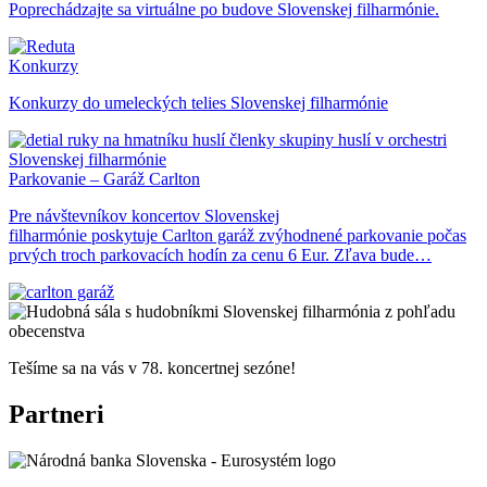
Poprechádzajte sa virtuálne po budove Slovenskej filharmónie.
Konkurzy
Konkurzy do umeleckých telies Slovenskej filharmónie
Parkovanie – Garáž Carlton
Pre návštevníkov koncertov Slovenskej
filharmónie poskytuje Carlton garáž zvýhodnené parkovanie počas
prvých troch parkovacích hodín za cenu 6 Eur. Zľava bude…
Tešíme sa na vás v 78. koncertnej sezóne!
Partneri