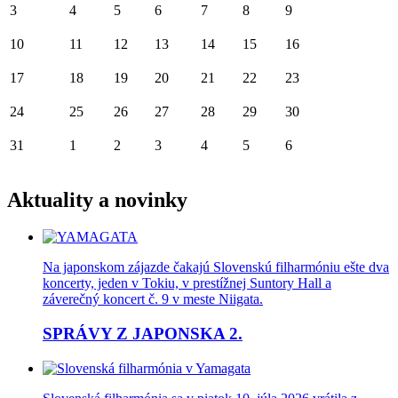
3
4
5
6
7
8
9
10
11
12
13
14
15
16
17
18
19
20
21
22
23
24
25
26
27
28
29
30
31
1
2
3
4
5
6
Aktuality a novinky
Na japonskom zájazde čakajú Slovenskú filharmóniu ešte dva
koncerty, jeden v Tokiu, v prestížnej Suntory Hall a
záverečný koncert č. 9 v meste Niigata.
SPRÁVY Z JAPONSKA 2.