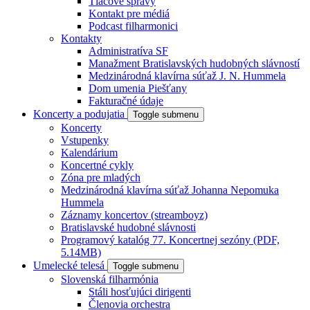
Tlačové správy
Kontakt pre médiá
Podcast filharmonici
Kontakty
Administratíva SF
Manažment Bratislavských hudobných slávností
Medzinárodná klavírna súťaž J. N. Hummela
Dom umenia Piešťany
Fakturačné údaje
Koncerty a podujatia
Toggle submenu
Koncerty
Vstupenky
Kalendárium
Koncertné cykly
Zóna pre mladých
Medzinárodná klavírna súťaž Johanna Nepomuka
Hummela
Záznamy koncertov (streamboyz)
Bratislavské hudobné slávnosti
Programový katalóg 77. Koncertnej sezóny (PDF,
5.14MB)
Umelecké telesá
Toggle submenu
Slovenská filharmónia
Stáli hosťujúci dirigenti
Členovia orchestra