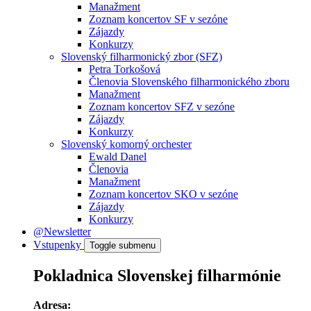
Manažment
Zoznam koncertov SF v sezóne
Zájazdy
Konkurzy
Slovenský filharmonický zbor (SFZ)
Petra Torkošová
Členovia Slovenského filharmonického zboru
Manažment
Zoznam koncertov SFZ v sezóne
Zájazdy
Konkurzy
Slovenský komorný orchester
Ewald Danel
Členovia
Manažment
Zoznam koncertov SKO v sezóne
Zájazdy
Konkurzy
@Newsletter
Vstupenky
Toggle submenu
Pokladnica Slovenskej filharmónie
Adresa: