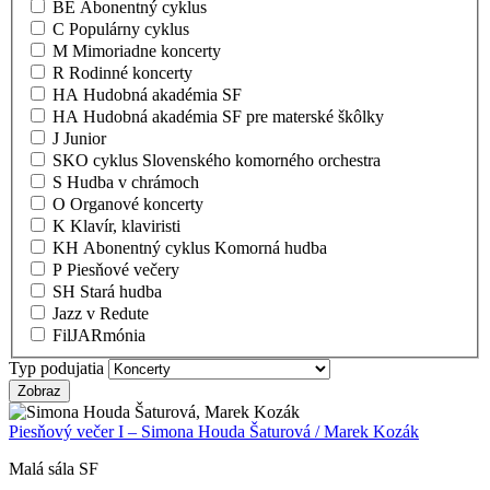
BE Abonentný cyklus
C Populárny cyklus
M Mimoriadne koncerty
R Rodinné koncerty
HA Hudobná akadémia SF
HA Hudobná akadémia SF pre materské škôlky
J Junior
SKO cyklus Slovenského komorného orchestra
S Hudba v chrámoch
O Organové koncerty
K Klavír, klaviristi
KH Abonentný cyklus Komorná hudba
P Piesňové večery
SH Stará hudba
Jazz v Redute
FilJARmónia
Typ podujatia
Piesňový večer I – Simona Houda Šaturová / Marek Kozák
Malá sála SF