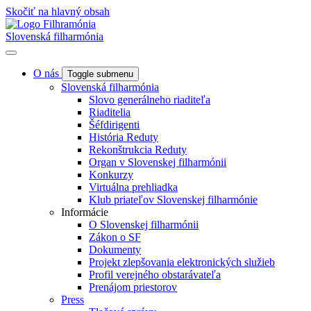
Skočiť na hlavný obsah
Slovenská filharmónia
O nás
Toggle submenu
Slovenská filharmónia
Slovo generálneho riaditeľa
Riaditelia
Šéfdirigenti
História Reduty
Rekonštrukcia Reduty
Organ v Slovenskej filharmónii
Konkurzy
Virtuálna prehliadka
Klub priateľov Slovenskej filharmónie
Informácie
O Slovenskej filharmónii
Zákon o SF
Dokumenty
Projekt zlepšovania elektronických služieb
Profil verejného obstarávateľa
Prenájom priestorov
Press