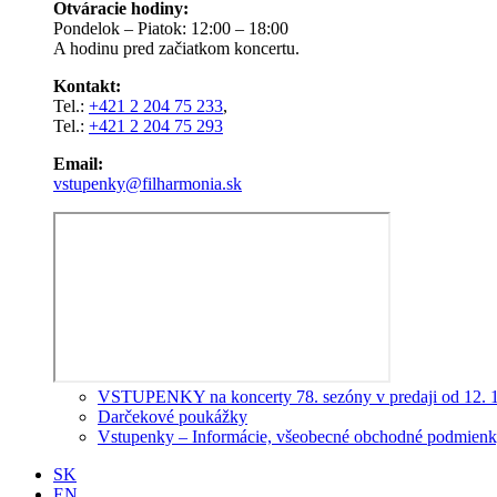
Otváracie hodiny:
Pondelok – Piatok: 12:00 – 18:00
A hodinu pred začiatkom koncertu.
Kontakt:
Tel.:
+421 2 204 75 233
,
Tel.:
+421 2 204 75 293
Email:
vstupenky@filharmonia.sk
VSTUPENKY na koncerty 78. sezóny v predaji od 12. 
Darčekové poukážky
Vstupenky – Informácie, všeobecné obchodné podmienky
SK
EN