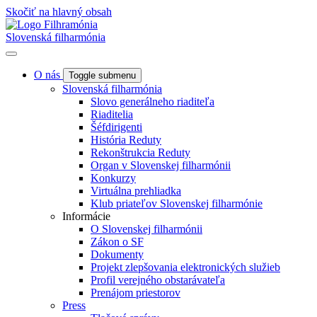
Skočiť na hlavný obsah
Slovenská filharmónia
O nás
Toggle submenu
Slovenská filharmónia
Slovo generálneho riaditeľa
Riaditelia
Šéfdirigenti
História Reduty
Rekonštrukcia Reduty
Organ v Slovenskej filharmónii
Konkurzy
Virtuálna prehliadka
Klub priateľov Slovenskej filharmónie
Informácie
O Slovenskej filharmónii
Zákon o SF
Dokumenty
Projekt zlepšovania elektronických služieb
Profil verejného obstarávateľa
Prenájom priestorov
Press