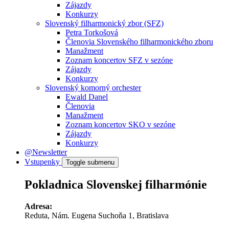
Zájazdy
Konkurzy
Slovenský filharmonický zbor (SFZ)
Petra Torkošová
Členovia Slovenského filharmonického zboru
Manažment
Zoznam koncertov SFZ v sezóne
Zájazdy
Konkurzy
Slovenský komorný orchester
Ewald Danel
Členovia
Manažment
Zoznam koncertov SKO v sezóne
Zájazdy
Konkurzy
@Newsletter
Vstupenky
Toggle submenu
Pokladnica Slovenskej filharmónie
Adresa:
Reduta, Nám. Eugena Suchoňa 1, Bratislava