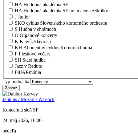
HA Hudobná akadémia SF
HA Hudobná akadémia SF pre materské škôlky
J Junior
SKO cyklus Slovenského komorného orchestra
S Hudba v chrámoch
O Organové koncerty
K Klavír, klaviristi
KH Abonentný cyklus Komorná hudba
P Piesňové večery
SH Stará hudba
Jazz v Redute
FilJARmónia
Typ podujatia
Jenkins / Mozart / Warlock
Koncertná sieň SF
24. máj 2026, 16:00
nedeľa