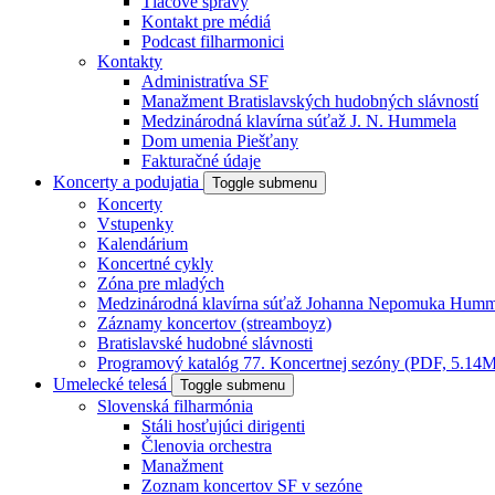
Tlačové správy
Kontakt pre médiá
Podcast filharmonici
Kontakty
Administratíva SF
Manažment Bratislavských hudobných slávností
Medzinárodná klavírna súťaž J. N. Hummela
Dom umenia Piešťany
Fakturačné údaje
Koncerty a podujatia
Toggle submenu
Koncerty
Vstupenky
Kalendárium
Koncertné cykly
Zóna pre mladých
Medzinárodná klavírna súťaž Johanna Nepomuka Humm
Záznamy koncertov (streamboyz)
Bratislavské hudobné slávnosti
Programový katalóg 77. Koncertnej sezóny (PDF, 5.14
Umelecké telesá
Toggle submenu
Slovenská filharmónia
Stáli hosťujúci dirigenti
Členovia orchestra
Manažment
Zoznam koncertov SF v sezóne