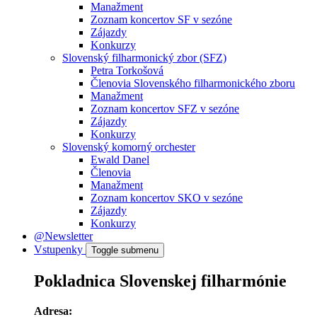
Manažment
Zoznam koncertov SF v sezóne
Zájazdy
Konkurzy
Slovenský filharmonický zbor (SFZ)
Petra Torkošová
Členovia Slovenského filharmonického zboru
Manažment
Zoznam koncertov SFZ v sezóne
Zájazdy
Konkurzy
Slovenský komorný orchester
Ewald Danel
Členovia
Manažment
Zoznam koncertov SKO v sezóne
Zájazdy
Konkurzy
@Newsletter
Vstupenky
Toggle submenu
Pokladnica Slovenskej filharmónie
Adresa: