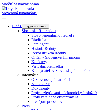
Skočiť na hlavný obsah
Slovenská filharmónia
O nás
Toggle submenu
Slovenská filharmónia
Slovo generálneho riaditeľa
Riaditelia
Šéfdirigenti
História Reduty
Rekonštrukcia Reduty
Organ v Slovenskej filharmónii
Konkurzy
Virtuálna prehliadka
Klub priateľov Slovenskej filharmónie
Informácie
O Slovenskej filharmónii
Zákon o SF
Dokumenty
Projekt zlepšovania elektronických služieb
Profil verejného obstarávateľa
Prenájom priestorov
Press