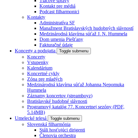
Tlačové správy
Kontakt pre médiá
Podcast filharmonici
Kontakty
Administratíva SF
Manažment Bratislavských hudobných slávností
Medzinárodná klavírna súťaž J. N. Hummela
Dom umenia Piešťany
Fakturačné údaje
Koncerty a podujatia
Toggle submenu
Koncerty
Vstupenky
Kalendárium
Koncertné cykly
Zóna pre mladých
Medzinárodná klavírna súťaž Johanna Nepomuka
Hummela
Záznamy koncertov (streamboyz)
Bratislavské hudobné slávnosti
Programový katalóg 77. Koncertnej sezóny (PDF,
5.14MB)
Umelecké telesá
Toggle submenu
Slovenská filharmónia
Stáli hosťujúci dirigenti
Členovia orchestra