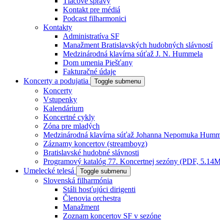
Tlačové správy
Kontakt pre médiá
Podcast filharmonici
Kontakty
Administratíva SF
Manažment Bratislavských hudobných slávností
Medzinárodná klavírna súťaž J. N. Hummela
Dom umenia Piešťany
Fakturačné údaje
Koncerty a podujatia
Toggle submenu
Koncerty
Vstupenky
Kalendárium
Koncertné cykly
Zóna pre mladých
Medzinárodná klavírna súťaž Johanna Nepomuka Humm
Záznamy koncertov (streamboyz)
Bratislavské hudobné slávnosti
Programový katalóg 77. Koncertnej sezóny (PDF, 5.14
Umelecké telesá
Toggle submenu
Slovenská filharmónia
Stáli hosťujúci dirigenti
Členovia orchestra
Manažment
Zoznam koncertov SF v sezóne