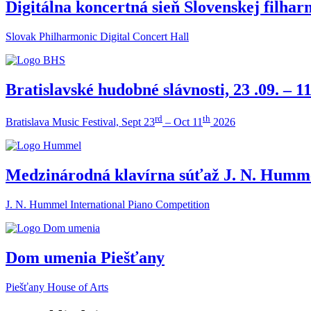
Digitálna koncertná sieň Slovenskej filha
Slovak Philharmonic Digital Concert Hall
Bratislavské hudobné slávnosti, 23 .09. – 11
rd
th
Bratislava Music Festival, Sept 23
– Oct 11
2026
Medzinárodná klavírna súťaž J. N. Humm
J. N. Hummel International Piano Competition
Dom umenia Piešťany
Piešťany House of Arts