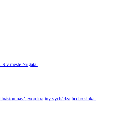
. 9 v meste Niigata.
 pätnástou návštevou krajiny vychádzajúceho slnka.