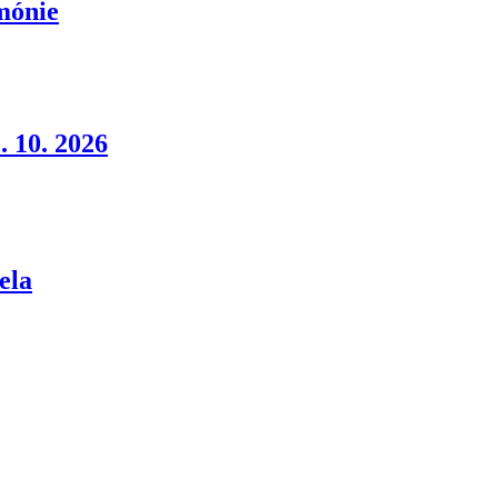
rmónie
. 10. 2026
ela