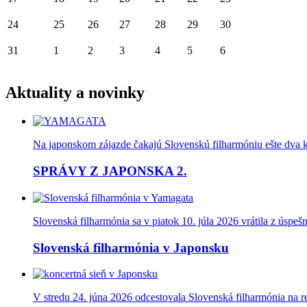
24
25
26
27
28
29
30
31
1
2
3
4
5
6
Aktuality a novinky
Na japonskom zájazde čakajú Slovenskú filharmóniu ešte dva kon
SPRÁVY Z JAPONSKA 2.
Slovenská filharmónia sa v piatok 10. júla 2026 vrátila z úspe
Slovenská filharmónia v Japonsku
V stredu 24. júna 2026 odcestovala Slovenská filharmónia na 