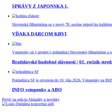
SPRÁVY Z JAPONSKA 1.
Slovenská filharmónia sa v novej 78. sezóne pripojí ku kultúrn
VĎAKA DARCOM KRVI
Vstupenky sú v predaji v pokladnici Slovenskej filharmónie a o
Bratislavské hudobné slávnosti / 61. ročník stred
Pokladnica SF je otvorená do 10. júla 2026. Vstupenky na BHS 
INFO vstupenky a ABO
Prejsť na sekciu Aktuality a novinky