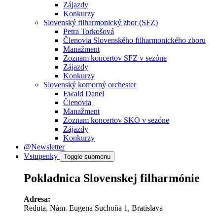
Zájazdy
Konkurzy
Slovenský filharmonický zbor (SFZ)
Petra Torkošová
Členovia Slovenského filharmonického zboru
Manažment
Zoznam koncertov SFZ v sezóne
Zájazdy
Konkurzy
Slovenský komorný orchester
Ewald Danel
Členovia
Manažment
Zoznam koncertov SKO v sezóne
Zájazdy
Konkurzy
@Newsletter
Vstupenky
Toggle submenu
Pokladnica Slovenskej filharmónie
Adresa:
Reduta, Nám. Eugena Suchoňa 1, Bratislava