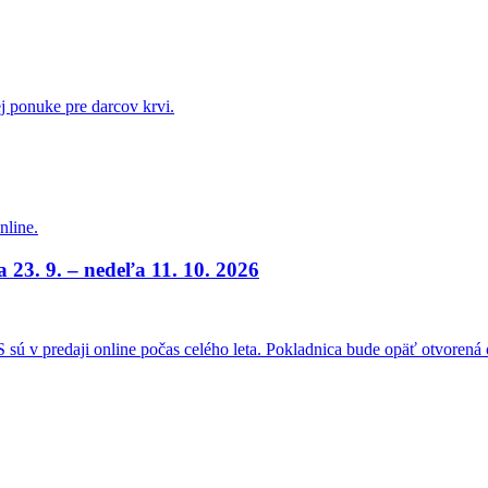
ej ponuke pre darcov krvi.
nline.
a 23. 9. – nedeľa 11. 10. 2026
sú v predaji online počas celého leta. Pokladnica bude opäť otvorená