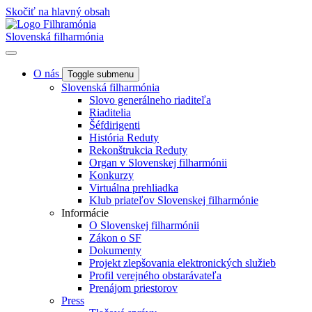
Skočiť na hlavný obsah
Slovenská filharmónia
O nás
Toggle submenu
Slovenská filharmónia
Slovo generálneho riaditeľa
Riaditelia
Šéfdirigenti
História Reduty
Rekonštrukcia Reduty
Organ v Slovenskej filharmónii
Konkurzy
Virtuálna prehliadka
Klub priateľov Slovenskej filharmónie
Informácie
O Slovenskej filharmónii
Zákon o SF
Dokumenty
Projekt zlepšovania elektronických služieb
Profil verejného obstarávateľa
Prenájom priestorov
Press