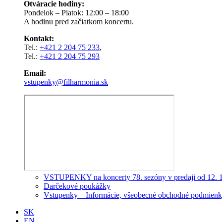
Otváracie hodiny:
Pondelok – Piatok: 12:00 – 18:00
A hodinu pred začiatkom koncertu.
Kontakt:
Tel.:
+421 2 204 75 233
,
Tel.:
+421 2 204 75 293
Email:
vstupenky@filharmonia.sk
VSTUPENKY na koncerty 78. sezóny v predaji od 12. 
Darčekové poukážky
Vstupenky – Informácie, všeobecné obchodné podmienky
SK
EN