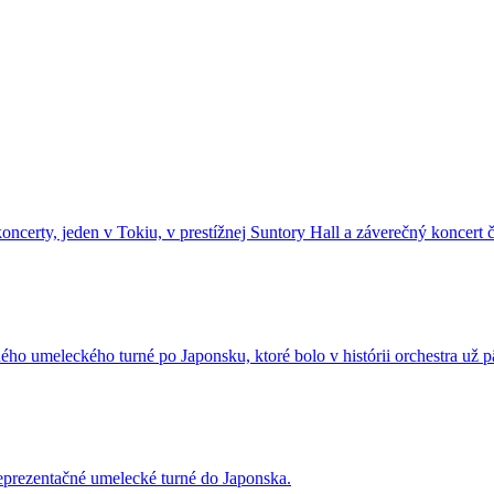
certy, jeden v Tokiu, v prestížnej Suntory Hall a záverečný koncert č
šného umeleckého turné po Japonsku, ktoré bolo v histórii orchestra už
reprezentačné umelecké turné do Japonska.