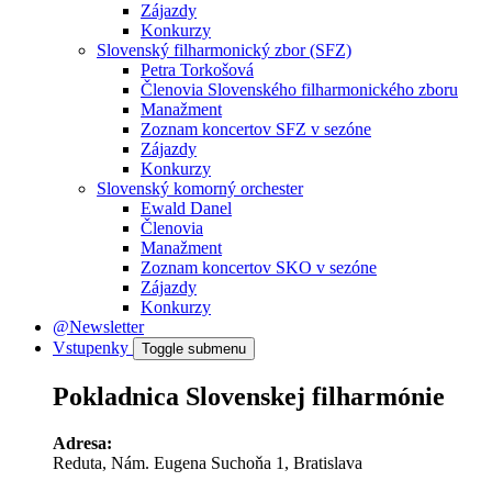
Zájazdy
Konkurzy
Slovenský filharmonický zbor (SFZ)
Petra Torkošová
Členovia Slovenského filharmonického zboru
Manažment
Zoznam koncertov SFZ v sezóne
Zájazdy
Konkurzy
Slovenský komorný orchester
Ewald Danel
Členovia
Manažment
Zoznam koncertov SKO v sezóne
Zájazdy
Konkurzy
@Newsletter
Vstupenky
Toggle submenu
Pokladnica Slovenskej filharmónie
Adresa:
Reduta, Nám. Eugena Suchoňa 1, Bratislava