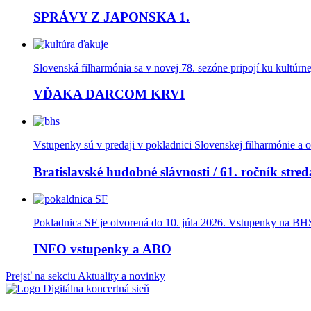
SPRÁVY Z JAPONSKA 1.
Slovenská filharmónia sa v novej 78. sezóne pripojí ku kultúrn
VĎAKA DARCOM KRVI
Vstupenky sú v predaji v pokladnici Slovenskej filharmónie a o
Bratislavské hudobné slávnosti / 61. ročník stred
Pokladnica SF je otvorená do 10. júla 2026. Vstupenky na BHS 
INFO vstupenky a ABO
Prejsť na sekciu Aktuality a novinky