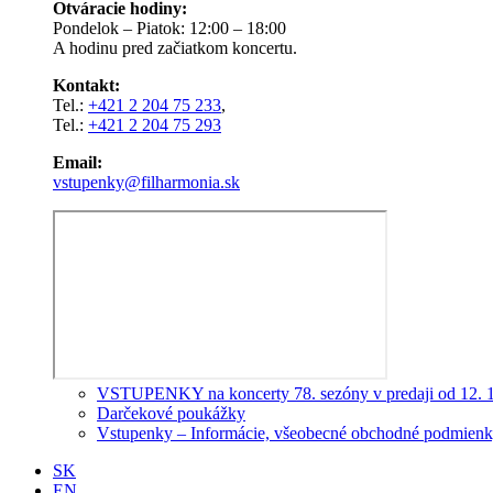
Otváracie hodiny:
Pondelok – Piatok: 12:00 – 18:00
A hodinu pred začiatkom koncertu.
Kontakt:
Tel.:
+421 2 204 75 233
,
Tel.:
+421 2 204 75 293
Email:
vstupenky@filharmonia.sk
VSTUPENKY na koncerty 78. sezóny v predaji od 12. 
Darčekové poukážky
Vstupenky – Informácie, všeobecné obchodné podmienky
SK
EN