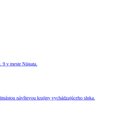
. 9 v meste Niigata.
 pätnástou návštevou krajiny vychádzajúceho slnka.