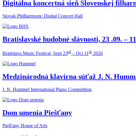
Digitálna koncertná sieň Slovenskej filha
Slovak Philharmonic Digital Concert Hall
Bratislavské hudobné slávnosti, 23 .09. – 11
rd
th
Bratislava Music Festival, Sept 23
– Oct 11
2026
Medzinárodná klavírna súťaž J. N. Humm
J. N. Hummel International Piano Competition
Dom umenia Piešťany
Piešťany House of Arts