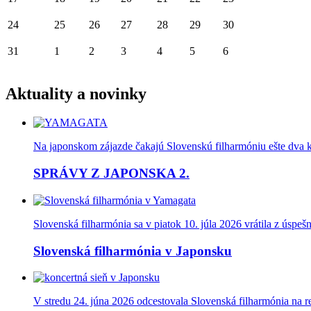
24
25
26
27
28
29
30
31
1
2
3
4
5
6
Aktuality a novinky
Na japonskom zájazde čakajú Slovenskú filharmóniu ešte dva kon
SPRÁVY Z JAPONSKA 2.
Slovenská filharmónia sa v piatok 10. júla 2026 vrátila z úspe
Slovenská filharmónia v Japonsku
V stredu 24. júna 2026 odcestovala Slovenská filharmónia na 