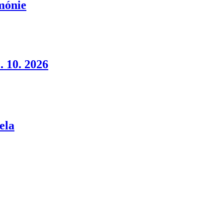
rmónie
. 10. 2026
ela