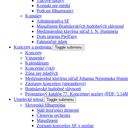
Tlačové správy
Kontakt pre médiá
Podcast filharmonici
Kontakty
Administratíva SF
Manažment Bratislavských hudobných slávností
Medzinárodná klavírna súťaž J. N. Hummela
Dom umenia Piešťany
Fakturačné údaje
Koncerty a podujatia
Toggle submenu
Koncerty
Vstupenky
Kalendárium
Koncertné cykly
Zóna pre mladých
Medzinárodná klavírna súťaž Johanna Nepomuka Humm
Záznamy koncertov (streamboyz)
Bratislavské hudobné slávnosti
Programový katalóg 77. Koncertnej sezóny (PDF, 5.14
Umelecké telesá
Toggle submenu
Slovenská filharmónia
Stáli hosťujúci dirigenti
Členovia orchestra
Manažment
Zoznam koncertov SF v sezóne