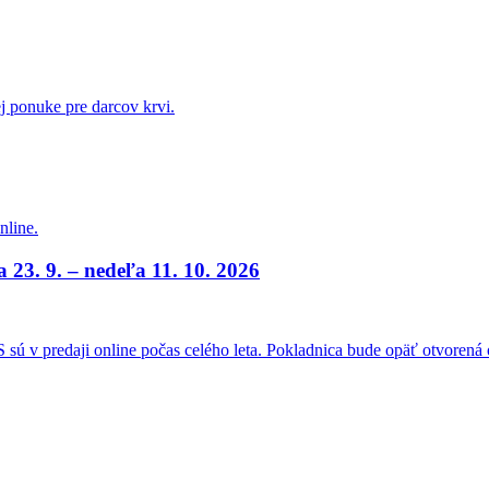
ej ponuke pre darcov krvi.
nline.
a 23. 9. – nedeľa 11. 10. 2026
sú v predaji online počas celého leta. Pokladnica bude opäť otvorená