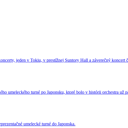
certy, jeden v Tokiu, v prestížnej Suntory Hall a záverečný koncert č
šného umeleckého turné po Japonsku, ktoré bolo v histórii orchestra už
reprezentačné umelecké turné do Japonska.