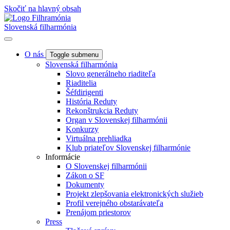
Skočiť na hlavný obsah
Slovenská filharmónia
O nás
Toggle submenu
Slovenská filharmónia
Slovo generálneho riaditeľa
Riaditelia
Šéfdirigenti
História Reduty
Rekonštrukcia Reduty
Organ v Slovenskej filharmónii
Konkurzy
Virtuálna prehliadka
Klub priateľov Slovenskej filharmónie
Informácie
O Slovenskej filharmónii
Zákon o SF
Dokumenty
Projekt zlepšovania elektronických služieb
Profil verejného obstarávateľa
Prenájom priestorov
Press