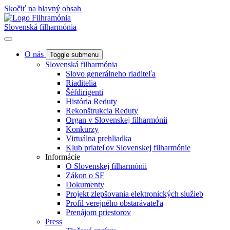
Skočiť na hlavný obsah
Slovenská filharmónia
O nás
Toggle submenu
Slovenská filharmónia
Slovo generálneho riaditeľa
Riaditelia
Šéfdirigenti
História Reduty
Rekonštrukcia Reduty
Organ v Slovenskej filharmónii
Konkurzy
Virtuálna prehliadka
Klub priateľov Slovenskej filharmónie
Informácie
O Slovenskej filharmónii
Zákon o SF
Dokumenty
Projekt zlepšovania elektronických služieb
Profil verejného obstarávateľa
Prenájom priestorov
Press