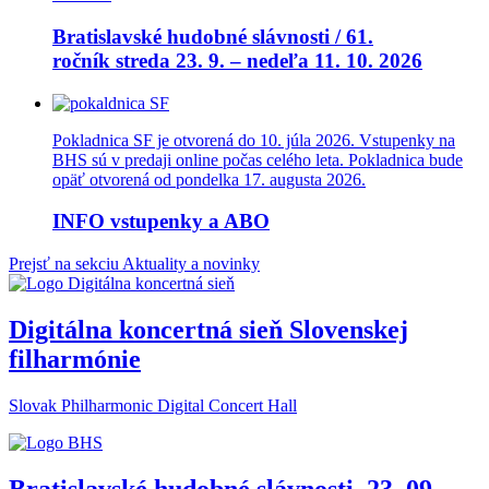
Bratislavské hudobné slávnosti / 61.
ročník streda 23. 9. – nedeľa 11. 10. 2026
Pokladnica SF je otvorená do 10. júla 2026. Vstupenky na
BHS sú v predaji online počas celého leta. Pokladnica bude
opäť otvorená od pondelka 17. augusta 2026.
INFO vstupenky a ABO
Prejsť na sekciu Aktuality a novinky
Digitálna koncertná sieň Slovenskej
filharmónie
Slovak Philharmonic Digital Concert Hall
Bratislavské hudobné slávnosti, 23 .09. –