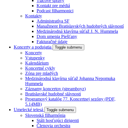
Tlačové správy
Kontakt pre médiá
Podcast filharmonici
Kontakty
Administratíva SF
Manažment Bratislavských hudobných slávností
Medzinárodná klavírna súťaž J. N. Hummela
Dom umenia Piešťany
Fakturačné údaje
Koncerty a podujatia
Toggle submenu
Koncerty
Vstupenky
Kalendárium
Koncertné cykly
Zóna pre mladých
Medzinárodná klavírna súťaž Johanna Nepomuka
Hummela
Záznamy koncertov (streamboyz)
Bratislavské hudobné slávnosti
Programový katalóg 77. Koncertnej sezóny (PDF,
5.14MB)
Umelecké telesá
Toggle submenu
Slovenská filharmónia
Stáli hosťujúci dirigenti
Členovia orchestra