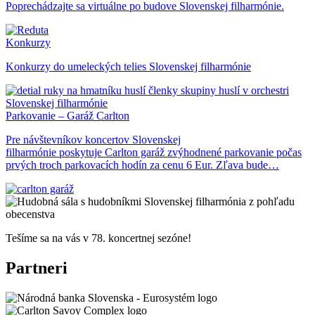
Poprechádzajte sa virtuálne po budove Slovenskej filharmónie.
Konkurzy
Konkurzy do umeleckých telies Slovenskej filharmónie
Parkovanie – Garáž Carlton
Pre návštevníkov koncertov Slovenskej
filharmónie poskytuje Carlton garáž zvýhodnené parkovanie počas
prvých troch parkovacích hodín za cenu 6 Eur. Zľava bude…
Tešíme sa na vás v 78. koncertnej sezóne!
Partneri