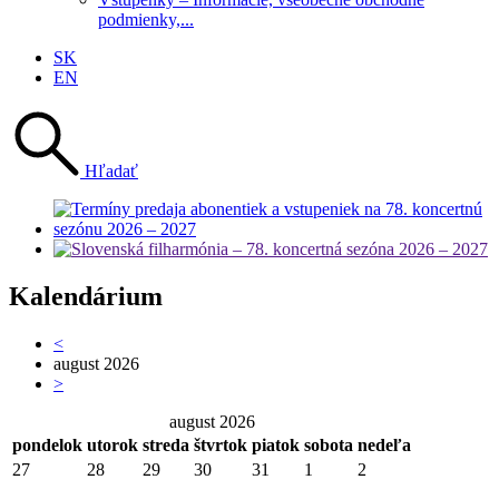
podmienky,...
SK
EN
Hľadať
Kalendárium
<
august 2026
>
august 2026
pondelok
utorok
streda
štvrtok
piatok
sobota
nedeľa
27
28
29
30
31
1
2