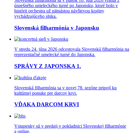
Slovenská filharmónia sa v piatok 10. júla 2026 vrátila z
úspešného umeleckého turné po Japonsku, ktoré bolo v
histórii orchestra už pätnástou návštevou krajiny
vychádzajúceho slnka.
Slovenská filharmónia v Japonsku
V stredu 24. júna 2026 odcestovala Slovenská filharmónia na
reprezentačné umelecké turné do Japonska.
SPRÁVY Z JAPONSKA 1.
Slovenská filharmónia sa v novej 78. sezóne pripojí ku
kultúrnej ponuke pre darcov krvi.
VĎAKA DARCOM KRVI
Vstupenky sú v predaji v pokladnici Slovenskej filharmónie
a online.