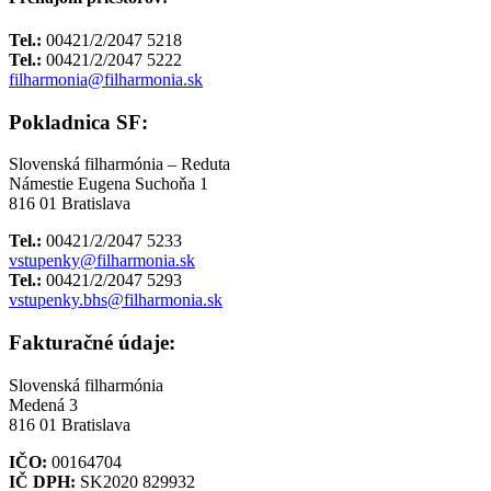
Tel.:
00421/2/2047 5218
Tel.:
00421/2/2047 5222
filharmonia@filharmonia.sk
Pokladnica SF:
Slovenská filharmónia – Reduta
Námestie Eugena Suchoňa 1
816 01 Bratislava
Tel.:
00421/2/2047 5233
vstupenky@filharmonia.sk
Tel.:
00421/2/2047 5293
vstupenky.bhs@filharmonia.sk
Fakturačné údaje:
Slovenská filharmónia
Medená 3
816 01 Bratislava
IČO:
00164704
IČ DPH:
SK2020 829932