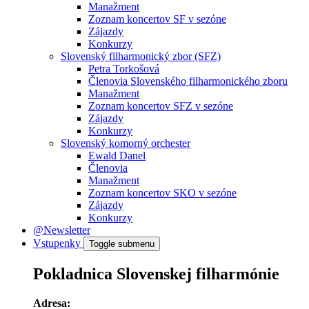
Manažment
Zoznam koncertov SF v sezóne
Zájazdy
Konkurzy
Slovenský filharmonický zbor (SFZ)
Petra Torkošová
Členovia Slovenského filharmonického zboru
Manažment
Zoznam koncertov SFZ v sezóne
Zájazdy
Konkurzy
Slovenský komorný orchester
Ewald Danel
Členovia
Manažment
Zoznam koncertov SKO v sezóne
Zájazdy
Konkurzy
@Newsletter
Vstupenky
Toggle submenu
Pokladnica Slovenskej filharmónie
Adresa: