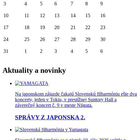
3
4
5
6
7
8
9
10
11
12
13
14
15
16
17
18
19
20
21
22
23
24
25
26
27
28
29
30
31
1
2
3
4
5
6
Aktuality a novinky
Na japonskom zájazde čakajú Slovenskú filharmóniu ešte dva
koncerty, jeden v Tokiu, v prestížnej Suntory Hall a
záverečný koncert č. 9 v meste Niigata.
SPRÁVY Z JAPONSKA 2.