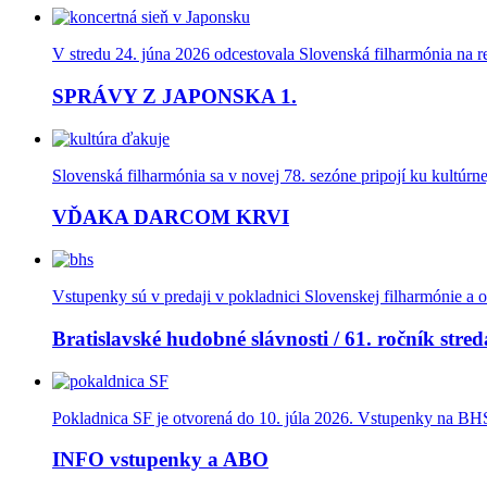
V stredu 24. júna 2026 odcestovala Slovenská filharmónia na 
SPRÁVY Z JAPONSKA 1.
Slovenská filharmónia sa v novej 78. sezóne pripojí ku kultúrn
VĎAKA DARCOM KRVI
Vstupenky sú v predaji v pokladnici Slovenskej filharmónie a o
Bratislavské hudobné slávnosti / 61. ročník stred
Pokladnica SF je otvorená do 10. júla 2026. Vstupenky na BHS 
INFO vstupenky a ABO