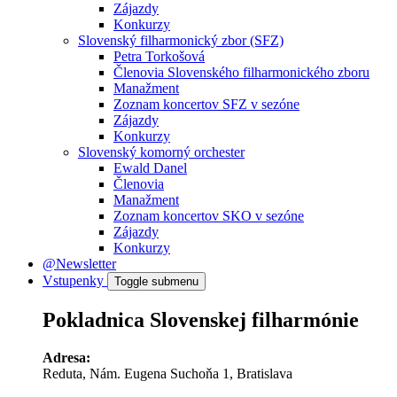
Zájazdy
Konkurzy
Slovenský filharmonický zbor (SFZ)
Petra Torkošová
Členovia Slovenského filharmonického zboru
Manažment
Zoznam koncertov SFZ v sezóne
Zájazdy
Konkurzy
Slovenský komorný orchester
Ewald Danel
Členovia
Manažment
Zoznam koncertov SKO v sezóne
Zájazdy
Konkurzy
@Newsletter
Vstupenky
Toggle submenu
Pokladnica Slovenskej filharmónie
Adresa:
Reduta, Nám. Eugena Suchoňa 1, Bratislava