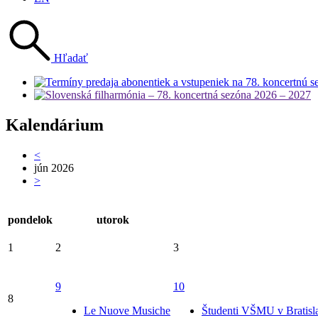
Hľadať
Kalendárium
<
jún 2026
>
pondelok
utorok
1
2
3
9
10
8
Le Nuove Musiche
Študenti VŠMU v Bratisl