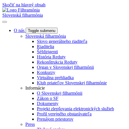
Skočiť na hlavný obsah
Slovenská filharmónia
O nás
Toggle submenu
Slovenská filharmónia
Slovo generálneho riaditeľa
Riaditelia
Šéfdirigenti
História Reduty
Rekonštrukcia Reduty
Organ v Slovenskej filharmónii
Konkurzy
Virtuálna prehliadka
Klub priateľov Slovenskej filharmónie
Informácie
O Slovenskej filharmónii
Zákon o SF
Dokumenty
Projekt zlepšovania elektronických služieb
Profil verejného obstarávateľa
Prenájom priestorov
Press