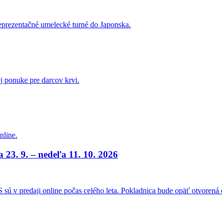
reprezentačné umelecké turné do Japonska.
ej ponuke pre darcov krvi.
nline.
a 23. 9. – nedeľa 11. 10. 2026
sú v predaji online počas celého leta. Pokladnica bude opäť otvorená