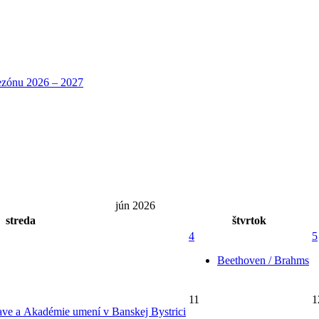
jún 2026
streda
štvrtok
4
5
Beethoven / Brahms
11
1
ave a Akadémie umení v Banskej Bystrici