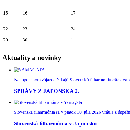
15
16
17
22
23
24
29
30
1
Aktuality a novinky
Na japonskom zájazde čakajú Slovenskú filharmóniu ešte dva kon
SPRÁVY Z JAPONSKA 2.
Slovenská filharmónia sa v piatok 10. júla 2026 vrátila z úspe
Slovenská filharmónia v Japonsku