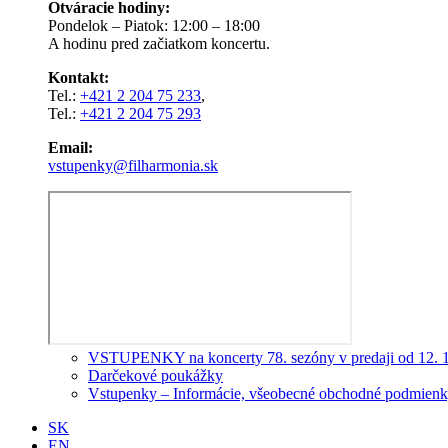
Otváracie hodiny:
Pondelok – Piatok: 12:00 – 18:00
A hodinu pred začiatkom koncertu.
Kontakt:
Tel.:
+421 2 204 75 233
,
Tel.:
+421 2 204 75 293
Email:
vstupenky@filharmonia.sk
VSTUPENKY na koncerty 78. sezóny v predaji od 12. 
Darčekové poukážky
Vstupenky – Informácie, všeobecné obchodné podmienky
SK
EN