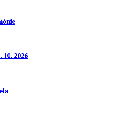
rmónie
. 10. 2026
ela