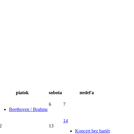
piatok
sobota
nedeľa
6
7
Beethoven / Brahms
14
2
13
Koncert bez bariér