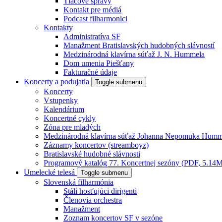
Tlačové správy
Kontakt pre médiá
Podcast filharmonici
Kontakty
Administratíva SF
Manažment Bratislavských hudobných slávností
Medzinárodná klavírna súťaž J. N. Hummela
Dom umenia Piešťany
Fakturačné údaje
Koncerty a podujatia
Toggle submenu
Koncerty
Vstupenky
Kalendárium
Koncertné cykly
Zóna pre mladých
Medzinárodná klavírna súťaž Johanna Nepomuka Humm
Záznamy koncertov (streamboyz)
Bratislavské hudobné slávnosti
Programový katalóg 77. Koncertnej sezóny (PDF, 5.14
Umelecké telesá
Toggle submenu
Slovenská filharmónia
Stáli hosťujúci dirigenti
Členovia orchestra
Manažment
Zoznam koncertov SF v sezóne