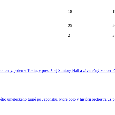
18
1
25
2
2
3
certy, jeden v Tokiu, v prestížnej Suntory Hall a záverečný koncert č
šného umeleckého turné po Japonsku, ktoré bolo v histórii orchestra už