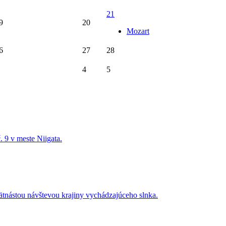
21
9
20
Mozart
6
27
28
4
5
. 9 v meste Niigata.
 pätnástou návštevou krajiny vychádzajúceho slnka.