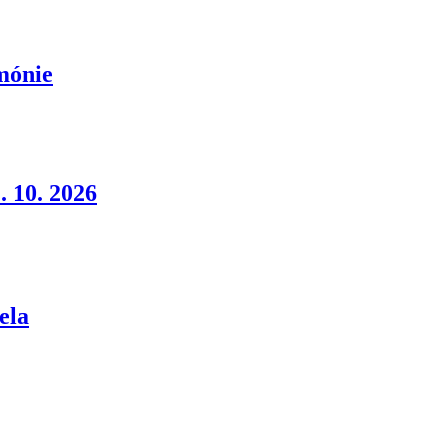
rmónie
. 10. 2026
ela