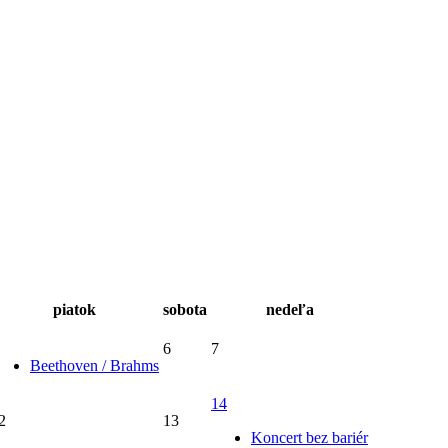
piatok
sobota
nedeľa
6
7
Beethoven / Brahms
14
2
13
Koncert bez bariér