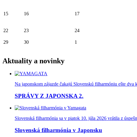
15
16
17
22
23
24
29
30
1
Aktuality a novinky
Na japonskom zájazde čakajú Slovenskú filharmóniu ešte dva kon
SPRÁVY Z JAPONSKA 2.
Slovenská filharmónia sa v piatok 10. júla 2026 vrátila z úspe
Slovenská filharmónia v Japonsku