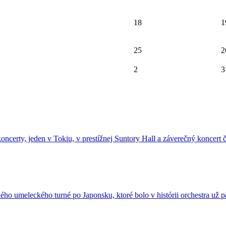
18
1
25
2
2
3
certy, jeden v Tokiu, v prestížnej Suntory Hall a záverečný koncert č
šného umeleckého turné po Japonsku, ktoré bolo v histórii orchestra už