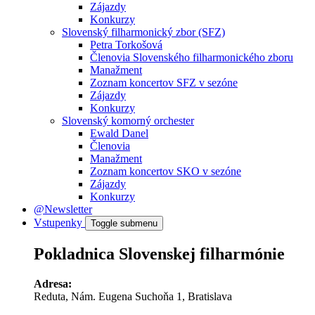
Zájazdy
Konkurzy
Slovenský filharmonický zbor (SFZ)
Petra Torkošová
Členovia Slovenského filharmonického zboru
Manažment
Zoznam koncertov SFZ v sezóne
Zájazdy
Konkurzy
Slovenský komorný orchester
Ewald Danel
Členovia
Manažment
Zoznam koncertov SKO v sezóne
Zájazdy
Konkurzy
@Newsletter
Vstupenky
Toggle submenu
Pokladnica Slovenskej filharmónie
Adresa:
Reduta, Nám. Eugena Suchoňa 1, Bratislava