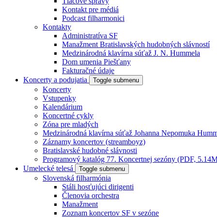
Tlačové správy
Kontakt pre médiá
Podcast filharmonici
Kontakty
Administratíva SF
Manažment Bratislavských hudobných slávností
Medzinárodná klavírna súťaž J. N. Hummela
Dom umenia Piešťany
Fakturačné údaje
Koncerty a podujatia
Toggle submenu
Koncerty
Vstupenky
Kalendárium
Koncertné cykly
Zóna pre mladých
Medzinárodná klavírna súťaž Johanna Nepomuka Humm
Záznamy koncertov (streamboyz)
Bratislavské hudobné slávnosti
Programový katalóg 77. Koncertnej sezóny (PDF, 5.14
Umelecké telesá
Toggle submenu
Slovenská filharmónia
Stáli hosťujúci dirigenti
Členovia orchestra
Manažment
Zoznam koncertov SF v sezóne