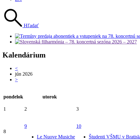
Hľadať
Kalendárium
<
jún 2026
>
pondelok
utorok
1
2
3
9
10
8
Le Nuove Musiche
Študenti VŠMU v Bratisl