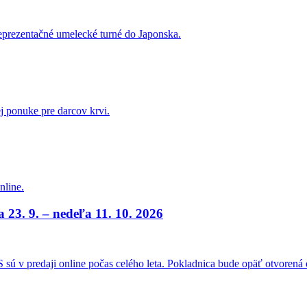
reprezentačné umelecké turné do Japonska.
ej ponuke pre darcov krvi.
nline.
a 23. 9. – nedeľa 11. 10. 2026
sú v predaji online počas celého leta. Pokladnica bude opäť otvorená