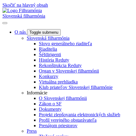
Skočiť na hlavný obsah
Slovenská filharmónia
O nás
Toggle submenu
Slovenská filharmónia
Slovo generálneho riaditeľa
Riaditelia
Šéfdirigenti
História Reduty
Rekonštrukcia Reduty
Organ v Slovenskej filharmónii
Konkurzy
Virtuálna prehliadka
Klub priateľov Slovenskej filharmónie
Informácie
O Slovenskej filharmónii
Zákon o SF
Dokumenty
Projekt zlepšovania elektronických služieb
Profil verejného obstarávateľa
Prenájom priestorov
Press