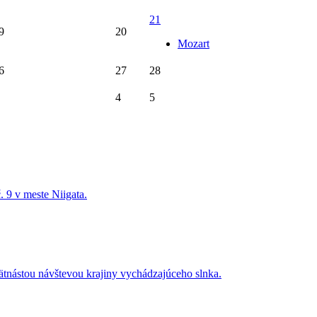
21
9
20
Mozart
6
27
28
4
5
. 9 v meste Niigata.
 pätnástou návštevou krajiny vychádzajúceho slnka.