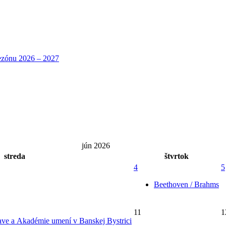
jún 2026
streda
štvrtok
4
5
Beethoven / Brahms
11
1
ave a Akadémie umení v Banskej Bystrici