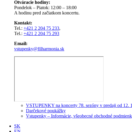
Otváracie hodiny:
Pondelok – Piatok: 12:00 – 18:00
A hodinu pred začiatkom koncertu.
Kontakt:
Tel.:
+421 2 204 75 233
,
Tel.:
+421 2 204 75 293
Email:
vstupenky@filharmonia.sk
VSTUPENKY na koncerty 78. sezóny v predaji od 12. 
Darčekové poukážky
Vstupenky – Informácie, všeobecné obchodné podmienky
SK
EN