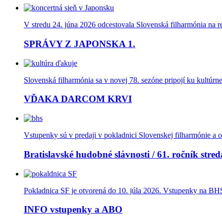
V stredu 24. júna 2026 odcestovala Slovenská filharmónia na 
SPRÁVY Z JAPONSKA 1.
Slovenská filharmónia sa v novej 78. sezóne pripojí ku kultúrn
VĎAKA DARCOM KRVI
Vstupenky sú v predaji v pokladnici Slovenskej filharmónie a o
Bratislavské hudobné slávnosti / 61. ročník stred
Pokladnica SF je otvorená do 10. júla 2026. Vstupenky na BHS 
INFO vstupenky a ABO