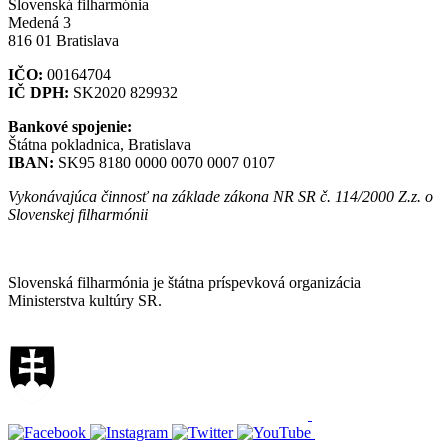
Slovenská filharmónia
Medená 3
816 01 Bratislava
IČO:
00164704
IČ DPH:
SK2020 829932
Bankové spojenie:
Štátna pokladnica, Bratislava
IBAN:
SK95 8180 0000 0070 0007 0107
Vykonávajúca činnosť na základe zákona NR SR č. 114/2000 Z.z. o
Slovenskej filharmónii
Mapa stránok
Slovenská filharmónia je štátna príspevková organizácia
Ministerstva kultúry SR.
Vyhlásenie o prístupnosti
Informácie o spracúvaní osobných údajov