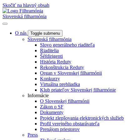
Skočiť na hlavný obsah
Slovenská filharmónia
O nás
Toggle submenu
Slovenská filharmónia
Slovo generálneho riaditeľa
Riaditelia
Šéfdirigenti
História Reduty
Rekonštrukcia Reduty
Organ v Slovenskej filharmónii
Konkurzy
Virtuálna prehliadka
Klub priateľov Slovenskej filharmónie
Informácie
O Slovenskej filharmónii
Zákon o SF
Dokumenty
Projekt zlepšovania elektronických služieb
Profil verejného obstarávateľa
Prenájom priestorov
Press