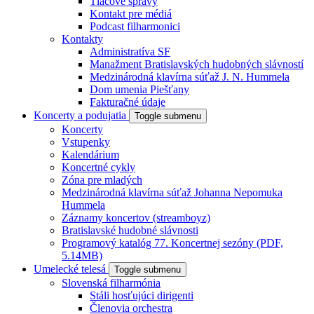
Tlačové správy
Kontakt pre médiá
Podcast filharmonici
Kontakty
Administratíva SF
Manažment Bratislavských hudobných slávností
Medzinárodná klavírna súťaž J. N. Hummela
Dom umenia Piešťany
Fakturačné údaje
Koncerty a podujatia
Toggle submenu
Koncerty
Vstupenky
Kalendárium
Koncertné cykly
Zóna pre mladých
Medzinárodná klavírna súťaž Johanna Nepomuka
Hummela
Záznamy koncertov (streamboyz)
Bratislavské hudobné slávnosti
Programový katalóg 77. Koncertnej sezóny (PDF,
5.14MB)
Umelecké telesá
Toggle submenu
Slovenská filharmónia
Stáli hosťujúci dirigenti
Členovia orchestra