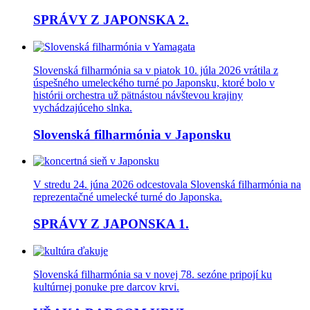
SPRÁVY Z JAPONSKA 2.
Slovenská filharmónia sa v piatok 10. júla 2026 vrátila z
úspešného umeleckého turné po Japonsku, ktoré bolo v
histórii orchestra už pätnástou návštevou krajiny
vychádzajúceho slnka.
Slovenská filharmónia v Japonsku
V stredu 24. júna 2026 odcestovala Slovenská filharmónia na
reprezentačné umelecké turné do Japonska.
SPRÁVY Z JAPONSKA 1.
Slovenská filharmónia sa v novej 78. sezóne pripojí ku
kultúrnej ponuke pre darcov krvi.