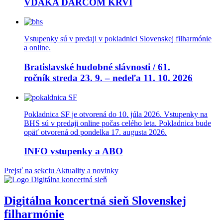
VĎAKA DARCOM KRVI
Vstupenky sú v predaji v pokladnici Slovenskej filharmónie
a online.
Bratislavské hudobné slávnosti / 61.
ročník streda 23. 9. – nedeľa 11. 10. 2026
Pokladnica SF je otvorená do 10. júla 2026. Vstupenky na
BHS sú v predaji online počas celého leta. Pokladnica bude
opäť otvorená od pondelka 17. augusta 2026.
INFO vstupenky a ABO
Prejsť na sekciu Aktuality a novinky
Digitálna koncertná sieň Slovenskej
filharmónie