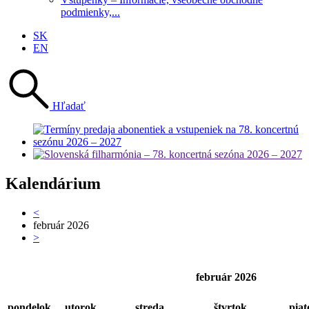
podmienky,...
SK
EN
Hľadať
Kalendárium
<
február 2026
>
február 2026
pondelok
utorok
streda
štvrtok
piat