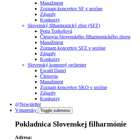
Manažment
Zoznam koncertov SF v sezóne
Zájazdy
Konkurzy
Slovenský filharmonický zbor (SFZ)
Petra Torkošová
Členovia Slovenského filharmonického zboru
Manažment
Zoznam koncertov SFZ v sezóne
Zájazdy
Konkurzy
Slovenský komorný orchester
Ewald Danel
Členovia
Manažment
Zoznam koncertov SKO v sezóne
Zájazdy
Konkurzy
@Newsletter
Vstupenky
Toggle submenu
Pokladnica Slovenskej filharmónie
Adresa: