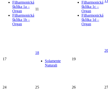
1
Filharmonická
Filharmonická
škôlka 1a –
škôlka 1c –
11
Organ
Organ
Filharmonická
Filharmonická
škôlka 1b –
škôlka 1d –
Organ
Organ
2
18
17
19
Solamente
Naturali
24
25
26
2