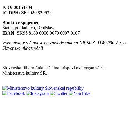
IČO:
00164704
IČ DPH:
SK2020 829932
Bankové spojenie:
Štátna pokladnica, Bratislava
IBAN:
SK95 8180 0000 0070 0007 0107
Vykonávajúca činnosť na základe zákona NR SR č. 114/2000 Z.z. o
Slovenskej filharmónii
Mapa stránok
Slovenská filharmónia je štátna príspevková organizácia
Ministerstva kultúry SR.
Vyhlásenie o prístupnosti
Informácie o spracúvaní osobných údajov