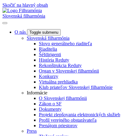
Skočiť na hlavný obsah
Slovenská filharmónia
O nás
Toggle submenu
Slovenská filharmónia
Slovo generálneho riaditeľa
Riaditelia
Šéfdirigenti
História Reduty
Rekonštrukcia Reduty
Organ v Slovenskej filharmónii
Konkurzy
Virtuálna prehliadka
Klub priateľov Slovenskej filharmónie
Informácie
O Slovenskej filharmónii
Zákon o SF
Dokumenty
Projekt zlepšovania elektronických služieb
Profil verejného obstarávateľa
Prenájom priestorov
Press