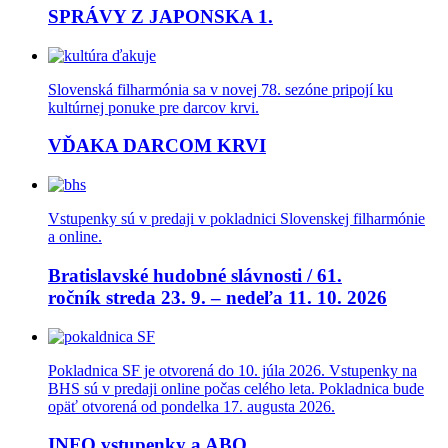
SPRÁVY Z JAPONSKA 1.
Slovenská filharmónia sa v novej 78. sezóne pripojí ku
kultúrnej ponuke pre darcov krvi.
VĎAKA DARCOM KRVI
Vstupenky sú v predaji v pokladnici Slovenskej filharmónie
a online.
Bratislavské hudobné slávnosti / 61.
ročník streda 23. 9. – nedeľa 11. 10. 2026
Pokladnica SF je otvorená do 10. júla 2026. Vstupenky na
BHS sú v predaji online počas celého leta. Pokladnica bude
opäť otvorená od pondelka 17. augusta 2026.
INFO vstupenky a ABO