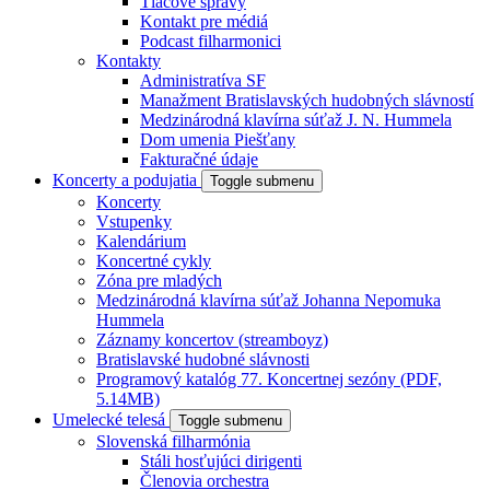
Tlačové správy
Kontakt pre médiá
Podcast filharmonici
Kontakty
Administratíva SF
Manažment Bratislavských hudobných slávností
Medzinárodná klavírna súťaž J. N. Hummela
Dom umenia Piešťany
Fakturačné údaje
Koncerty a podujatia
Toggle submenu
Koncerty
Vstupenky
Kalendárium
Koncertné cykly
Zóna pre mladých
Medzinárodná klavírna súťaž Johanna Nepomuka
Hummela
Záznamy koncertov (streamboyz)
Bratislavské hudobné slávnosti
Programový katalóg 77. Koncertnej sezóny (PDF,
5.14MB)
Umelecké telesá
Toggle submenu
Slovenská filharmónia
Stáli hosťujúci dirigenti
Členovia orchestra