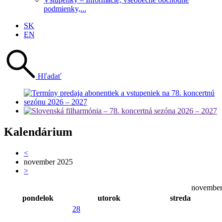
podmienky,...
SK
EN
Hľadať
Kalendárium
<
november 2025
>
november
pondelok
utorok
streda
28