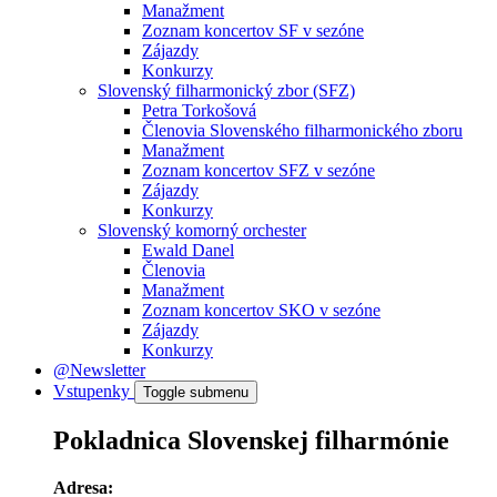
Manažment
Zoznam koncertov SF v sezóne
Zájazdy
Konkurzy
Slovenský filharmonický zbor (SFZ)
Petra Torkošová
Členovia Slovenského filharmonického zboru
Manažment
Zoznam koncertov SFZ v sezóne
Zájazdy
Konkurzy
Slovenský komorný orchester
Ewald Danel
Členovia
Manažment
Zoznam koncertov SKO v sezóne
Zájazdy
Konkurzy
@Newsletter
Vstupenky
Toggle submenu
Pokladnica Slovenskej filharmónie
Adresa: