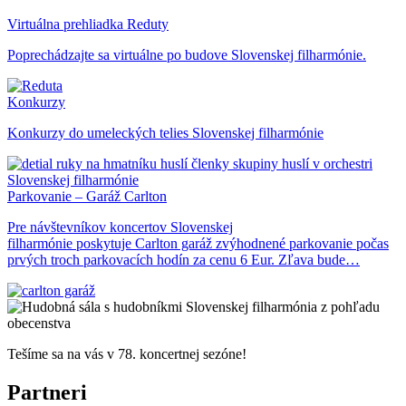
Virtuálna prehliadka Reduty
Poprechádzajte sa virtuálne po budove Slovenskej filharmónie.
Konkurzy
Konkurzy do umeleckých telies Slovenskej filharmónie
Parkovanie – Garáž Carlton
Pre návštevníkov koncertov Slovenskej
filharmónie poskytuje Carlton garáž zvýhodnené parkovanie počas
prvých troch parkovacích hodín za cenu 6 Eur. Zľava bude…
Tešíme sa na vás v 78. koncertnej sezóne!
Partneri