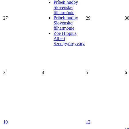
Príbeh hudby
Slovenskej
filharmónie
Príbeh hudby
27
29
3
Slovenskej
filharmónie
Zoe Hippius,
Albert
Szentgyörgyváry
3
4
5
6
10
12